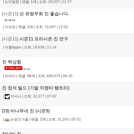
|
눈만말똥
|
댓글: 1개
|
조회: 29,507
|
12-27
[시즌11]
선 유령무희 진 좋습니다.
평가중 (
3
)
|
지모란
|
댓글: 2개
|
조회: 19,407
|
12-02
[시즌11]
시즌11 프리시즌 진 연구
|
어흥tigger
|
조회: 19,638
|
11-14
진 떡상함
10 / 16
|
하네리
|
댓글: 56개
|
조회: 689,479
|
08-20
진 정석 빌드 (기발 치명타 템트리)
|
아샤샤
|
조회: 32,377
|
07-02
D3) 마나무네 진 (시즌9)
|
눈덮인겨울
|
댓글: 2개
|
조회: 31,245
|
05-31
칼날비 진