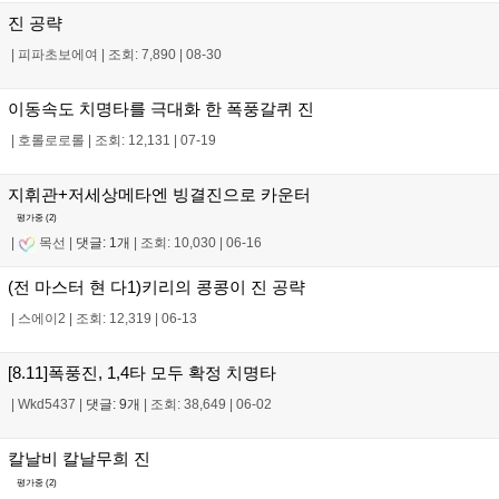
진 공략
|
피파초보에여
|
조회: 7,890
|
08-30
이동속도 치명타를 극대화 한 폭풍갈퀴 진
|
호롤로로롤
|
조회: 12,131
|
07-19
지휘관+저세상메타엔 빙결진으로 카운터
평가중 (
2
)
|
목선
|
댓글: 1개
|
조회: 10,030
|
06-16
(전 마스터 현 다1)키리의 콩콩이 진 공략
|
스에이2
|
조회: 12,319
|
06-13
[8.11]폭풍진, 1,4타 모두 확정 치명타
|
Wkd5437
|
댓글: 9개
|
조회: 38,649
|
06-02
칼날비 칼날무희 진
평가중 (
2
)