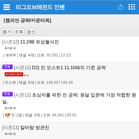
리그오브레전드
인벤
[챔피언 공략/카운터픽]
평가
조회
갱신
[시즌12]
11.24B 유성월식진
평가중 (
1
)
|
걔먜루
|
댓글: 4개
|
조회: 70,702
|
12-23
[시즌11]
D2) 진 모스트1 11.10패치 기준 공략
6 / 6
|
무소류
|
댓글: 5개
|
조회: 139,507
|
05-16
[시즌11]
초심자를 위한 진 공략. 원딜 입문에 가장 적합한 원
딜.
평가중 (
3
)
|
엿그랩
|
댓글: 3개
|
조회: 64,341
|
05-01
[시즌11]
칼바람 방관진
평가중 (
1
)