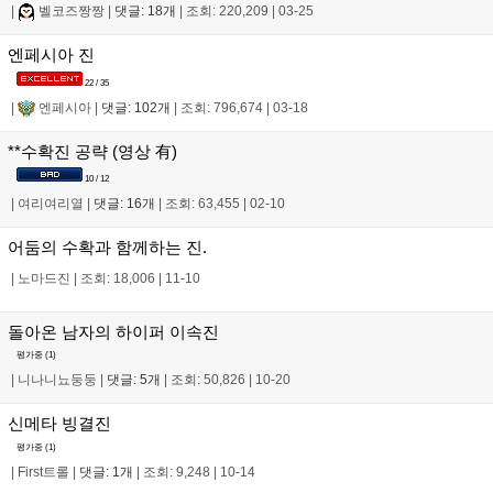
|
벨코즈짱짱
|
댓글: 18개
|
조회: 220,209
|
03-25
엔페시아 진
22 / 35
|
엔페시아
|
댓글: 102개
|
조회: 796,674
|
03-18
**수확진 공략 (영상 有)
10 / 12
|
여리여리열
|
댓글: 16개
|
조회: 63,455
|
02-10
어둠의 수확과 함께하는 진.
|
노마드진
|
조회: 18,006
|
11-10
돌아온 남자의 하이퍼 이속진
평가중 (
1
)
|
니나니뇨둥둥
|
댓글: 5개
|
조회: 50,826
|
10-20
신메타 빙결진
평가중 (
1
)
|
First트롤
|
댓글: 1개
|
조회: 9,248
|
10-14