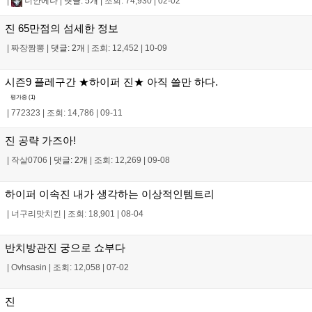
|
너안에나
|
댓글: 5개
|
조회: 74,930
|
02-02
진 65만점의 섬세한 정보
|
짜장짬뽕
|
댓글: 2개
|
조회: 12,452
|
10-09
시즌9 플레구간 ★하이퍼 진★ 아직 쓸만 하다.
평가중 (
1
)
|
772323
|
조회: 14,786
|
09-11
진 공략 가즈아!
|
작살0706
|
댓글: 2개
|
조회: 12,269
|
09-08
하이퍼 이속진 내가 생각하는 이상적인템트리
|
너구리맛치킨
|
조회: 18,901
|
08-04
반치방관진 궁으로 쇼부다
|
Ovhsasin
|
조회: 12,058
|
07-02
진