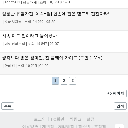
|
ehdrms12
|
댓글: 2개
|
조회: 18,178
|
05-31
엄청난 유틸가진 [이속+딜] 한번에 잡은 템트리 진진자라!
|
오버워치씹
|
조회: 14,092
|
05-29
치속 미드 진이라고 들어봤나
|
페이커빠도리
|
조회: 19,847
|
05-07
생각보다 좋은 챔피언, 진 플레이 가이드 (구인수 Ver.)
|
한타전
|
조회: 10,215
|
04-05
1
2
3
+5 페이지
목록
검색
로그인
PC화면
퀵링크
설정
청소년보호정책
이용약관
개인정보처리방침