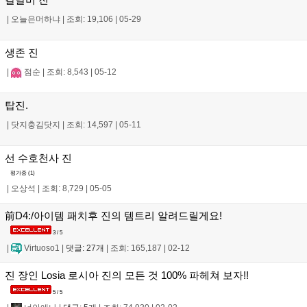
|
오늘은머하냐
|
조회: 19,106
|
05-29
생존 진
|
점순
|
조회: 8,543
|
05-12
탑진.
|
닷지충김닷지
|
조회: 14,597
|
05-11
선 수호천사 진
평가중 (
1
)
|
오상석
|
조회: 8,729
|
05-05
前D4:/아이템 패치후 진의 템트리 알려드릴게요!
3 / 5
|
Virtuoso1
|
댓글: 27개
|
조회: 165,187
|
02-12
진 장인 Losia 로시아 진의 모든 것 100% 파헤쳐 보자!!
5 / 5