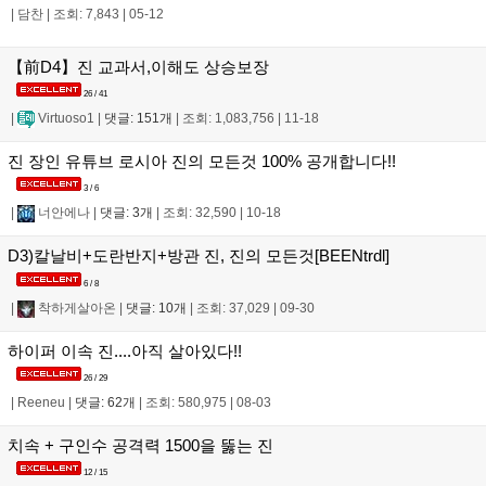
|
담찬
|
조회: 7,843
|
05-12
【前D4】진 교과서,이해도 상승보장
26 / 41
|
Virtuoso1
|
댓글: 151개
|
조회: 1,083,756
|
11-18
진 장인 유튜브 로시아 진의 모든것 100% 공개합니다!!
3 / 6
|
너안에나
|
댓글: 3개
|
조회: 32,590
|
10-18
D3)칼날비+도란반지+방관 진, 진의 모든것[BEENtrdl]
6 / 8
|
착하게살아온
|
댓글: 10개
|
조회: 37,029
|
09-30
하이퍼 이속 진....아직 살아있다!!
26 / 29
|
Reeneu
|
댓글: 62개
|
조회: 580,975
|
08-03
치속 + 구인수 공격력 1500을 뚫는 진
12 / 15