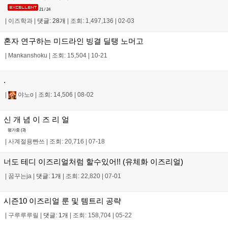
21 / 24
|
이즈학과
|
댓글: 28개
|
조회: 1,497,136
|
02-03
혼자 연구하는 미드라인 빙결 딜탱 노머고
|
Mankanshoku
|
조회: 15,504
|
10-21
.
|
야노o
|
조회: 14,506
|
08-02
신 개 념 이 즈 리 얼
평가중 (
3
)
|
사계절용빤쓰
|
조회: 20,716
|
07-18
너도 테디 이즈리얼처럼 할수있어!! (유체화 이즈리얼)
|
꿈꾸는ja
|
댓글: 1개
|
조회: 22,820
|
07-01
시즌10 이즈리얼 룬 및 템트리 공략
|
구루루루릴
|
댓글: 1개
|
조회: 158,704
|
05-22