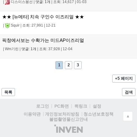
|
디스이스봉선
|
댓글: 1개
|
조회: 14,617
|
01-03
★★ [뉴메타] 치속 구인수 이즈리얼 ★★
|
Squir
|
조회: 27,991
|
12-21
픽창에서보는 수확가는 미드AP이즈리얼
|
Wm기린
|
댓글: 1개
|
조회: 37,928
|
12-04
1
2
3
+5 페이지
목록
검색
로그인
PC화면
퀵링크
설정
청소년보호정책
이용약관
개인정보처리방침
▲
불법촬영물신고안내
(주)
인