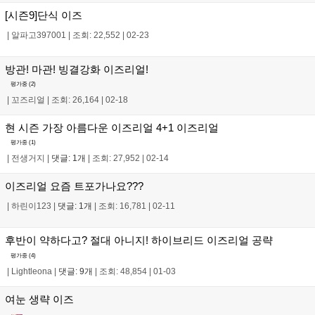
[시즌9]단식 이즈
|
알파고397001
|
조회: 22,552
|
02-23
방관! 마관! 빙결강화 이즈리얼!
평가중 (
2
)
|
꼬즈리얼
|
조회: 26,164
|
02-18
현 시즌 가장 아름다운 이즈리얼 4+1 이즈리얼
평가중 (
1
)
|
전생거지
|
댓글: 1개
|
조회: 27,952
|
02-14
이즈리얼 요즘 트포가나요???
|
하린이123
|
댓글: 1개
|
조회: 16,781
|
02-11
후반이 약하다고? 절대 아니지! 하이브리드 이즈리얼 공략
평가중 (
4
)
|
Lightleona
|
댓글: 9개
|
조회: 48,854
|
01-03
여눈 생략 이즈