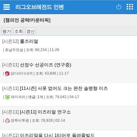
리그오브레전드
인벤
[챔피언 공략/카운터픽]
평가
조회
갱신
[시즌12]
룰즈리얼
|
호날두전설
|
조회: 80,154
|
11-26
[시즌11]
선정수 선공이즈 (연구중)
|
닭다리다내꺼
|
조회: 43,846
|
11-17
[시즌11]
[11시즌] 서폿 없어도 크는 완전 솔랭형 이즈
|
재미져라
|
댓글: 1개
|
조회: 79,042
|
04-17
[시즌11]
[시즌11] 이즈리얼 연구소
|
영투비투원
|
조회: 78,928
|
02-14
[시즌11]
이즈리얼을 다시 1티어로 올려줄빌드