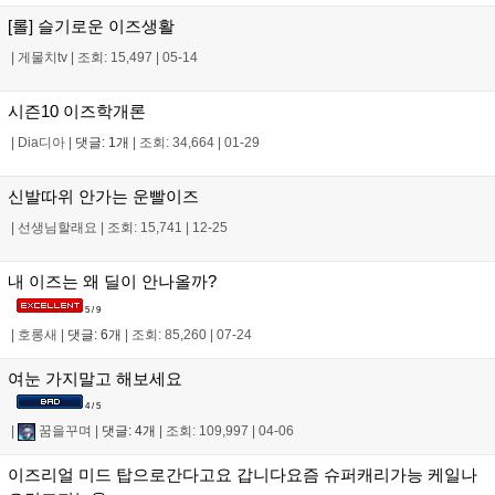
[롤] 슬기로운 이즈생활
|
게물치tv
|
조회: 15,497
|
05-14
시즌10 이즈학개론
|
Dia디아
|
댓글: 1개
|
조회: 34,664
|
01-29
신발따위 안가는 운빨이즈
|
선생님할래요
|
조회: 15,741
|
12-25
내 이즈는 왜 딜이 안나올까?
5 / 9
|
호롱새
|
댓글: 6개
|
조회: 85,260
|
07-24
여눈 가지말고 해보세요
4 / 5
|
꿈을꾸며
|
댓글: 4개
|
조회: 109,997
|
04-06
이즈리얼 미드 탑으로간다고요 갑니다요즘 슈퍼캐리가능 케일나