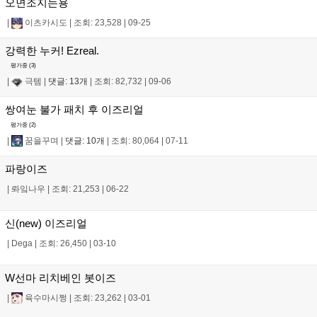
오면조지는용
|
이츠카시도
|
조회: 23,528
|
09-25
강력한 누커! Ezreal.
평가중 (
3
)
|
극템
|
댓글: 13개
|
조회: 82,732
|
09-06
쌍여눈 불가 패치 후 이즈리얼
평가중 (
2
)
|
꿈을꾸며
|
댓글: 10개
|
조회: 80,064
|
07-11
파랑이즈
|
롸잌나우
|
조회: 21,253
|
06-22
신(new) 이즈리얼
|
Dega
|
조회: 26,450
|
03-10
W선마 리치베인 봇이즈
|
육수마시쩡
|
조회: 23,262
|
03-01