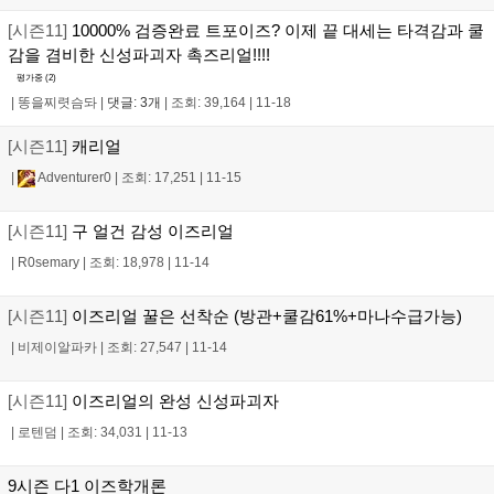
[시즌11]
10000% 검증완료 트포이즈? 이제 끝 대세는 타격감과 쿨
감을 겸비한 신성파괴자 촉즈리얼!!!!
평가중 (
2
)
|
똥을찌렷슴돠
|
댓글: 3개
|
조회: 39,164
|
11-18
[시즌11]
캐리얼
|
Adventurer0
|
조회: 17,251
|
11-15
[시즌11]
구 얼건 감성 이즈리얼
|
R0semary
|
조회: 18,978
|
11-14
[시즌11]
이즈리얼 꿀은 선착순 (방관+쿨감61%+마나수급가능)
|
비제이알파카
|
조회: 27,547
|
11-14
[시즌11]
이즈리얼의 완성 신성파괴자
|
로텐덤
|
조회: 34,031
|
11-13
9시즌 다1 이즈학개론