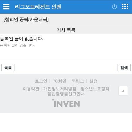
리그오브레전드
인벤
[챔피언 공략/카운터픽]
기사 목록
등록된 글이 없습니다.
등록된 글이 없습니다.
목록
검색
로그인
PC화면
퀵링크
설정
청소년보호정책
이용약관
개인정보처리방침
▲
불법촬영물신고안내
(주)
인
벤