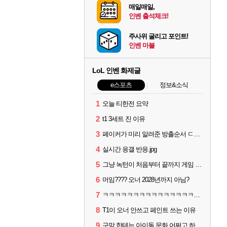
매일매일,
인벤 출석체크!
주사위 굴리고 포인트!
인벤 마블
LoL 인벤 화제글
e스포츠
정보&소식
1
오늘 티한전 요약
2
t1 3세트 진 이유
3
페이커가 미리 알려준 방출순서 ㄷㄷㄷㄷ
4
실시간 응갤 반응.jpg
5
그냥 녹턴이 처음부터 끝까지 게임 지게 굴려줬는데
6
머임???? 오너 2028년까지 아님?
7
ㅋㅋㅋㅋㅋㅋㅋㅋㅋㅋㅋㅋㅋㅋㅋㅋㅋㅋ
8
T1이 오너 안쓰고 페인트 쓰는 이유
9
구맘 한테는 아이돌 문화 어쩌고 하더니 티원 팬이 제일 역겨움 그냥