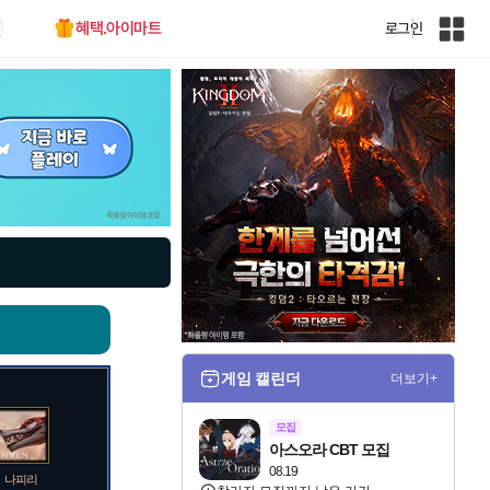
혜택.아이마트
로그인
인
벤
전
체
사
이
트
맵
게임 캘린더
더보기+
모집
아스오라 CBT 모집
08.19
나피리