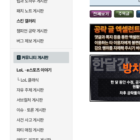
팁과 노하우 게시판
블라디미르
블리츠크랭크
패치 노트 게시판
스킨 갤러리
세라핀
세주아니
챔피언 공략 게시판
버그 제보 게시판
시비르
신 짜오
커뮤니티 게시판
LoL · e스포츠 이야기
아칼리
아크샨
└
LoL 클래식
자유 주제 게시판
에코
엘리스
서브컬처 게시판
이슈 · 토론 게시판
사건 사고 게시판
우르곳
워윅
파티 매칭 게시판