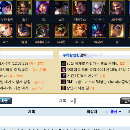
누누와 윌럼프
니달리
니코
닐라
다리우스
다이애나
드레이븐
럭스
럼블
레나타 글라스크
레넥톤
레오나
렉사이
렐
주목할 만한
공략
수정(12.07.26)
35살 아재도 다1 가는 갱플 공략법
[평가:177]
[27]
룰루
르블랑
리 신
리븐
리산드라
릴리아
마스터 이
 패치적용 후 템빌드..
[D3] 탑 피오라 공략(2021년 10월 24일 
[평가:245]
다이애나
[시즌11] 잭스 가이드
[평가:594]
[21]
 내가 이렇게 강할..
GM1그랜드마스터 BJ영만 카타리나공략(
[평가:2]
멜
모데카이저
모르가나
문도 박사
미스 포츈
밀리오
바드
 이세카이에선 내가..
장인이 되는 길
[평가:2]
[9]
베인
벡스
벨베스
벨코즈
볼리베어
브라움
브라이어
제목
작성자
갱신