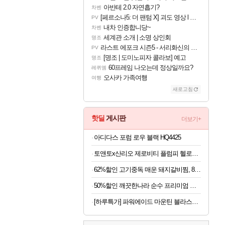
아반테 2.0 자연흡기?
차벤
[페르소나5: 더 팬텀 X] 괴도 영상 l 타카마키 안·댄싱 스타
PV
내차 인증합니당~
차벤
세계관 소개 | 소명 상인회
명조
라스트 에포크 시즌5 - 서리화신의 분노 티저
PV
[명조 | 도미노피자 콜라보] 예고
명조
60프레임 나오는데 정상일까요?
레퀴엠
오사카 가족여행
여행
새로고침
핫딜
게시판
더보기+
아디다스 포럼 로우 블랙 HQ4425
토앤토x산리오 제로비티 플럼피 헬로키티 참태그 SET 실버 여성용 쪼리
62%할인 고기중독 매운 돼지갈비찜, 800g, 2개
50%할인 깨끗한나라 순수 프리미엄 명가, 3겹, 30m, 30롤, 1개
[하루특가] 파워에이드 마운틴 블라스트, 900ml, 12개