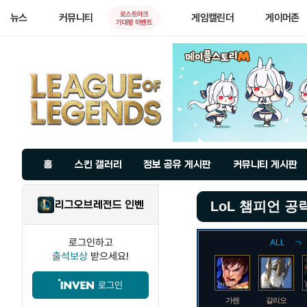
로스트아크
뉴스
커뮤니티
게임캘린더
게이머존
기대평 이벤트
홈
스킨 갤러리
정보 공유 게시판
커뮤니티 게시판
리그오브레전드 인벤
LoL 챔피언 공
로그인하고
ALL
ㄱ
출석보상
받으세요!
로그인
가렌
갈리오