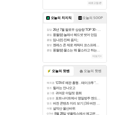
새로고침
조이
오늘의 치지직
오늘의 SOOP
카시오페아
26년 7월 팔로우 상승량 TOP 30 - 월간 치지직
잡담
풍월량) 놀래서 헤드셋 벗어 던짐
클립
임나은) 진짜 음지;;
클립
코르키
젠레스 존 제로 캐릭터 코스프레한 꽁주
짤방
풍월량) 물소는 왜 물소라고 하는거야? 아! 그만 ㅋㅋ 알았어 ㅋㅋ
클립
더보기+
트런들
오늘의 팟벤
오늘의 핫벤
‘GTA 6’ 예판 흥행…테이크투 “내부 예상 크게 넘어”
해외겜
피즈
힐러는 안나오고
명조
귀여운 아일릿 원희
걸그룹
포트나이트에서 명일방주 엔드필드 [펠리카] 판매 예정
섭컬겜
버전 콘텐츠 미리 보기 | 3.6 버전 「신기루 속 등불 그림자, 속세에 깃든 검의 결심」이 8월 20일에 업데이트됩니다!
명조
설악산 울산바위
여행
8월 28일 넷플릭스에서 예고편 공개 예정
GTA6