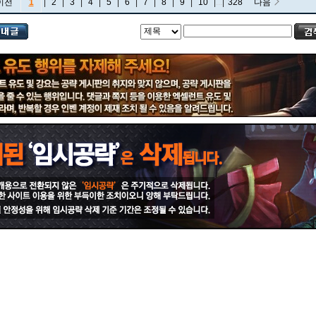
이전
1
|
2
|
3
|
4
|
5
|
6
|
7
|
8
|
9
|
10
|
...
|
328
다음
비에고
빅토르
뽀삐
사미라
사이온
사일러스
샤코
세트
소나
소라카
쉔
쉬바나
스몰더
스웨인
신드라
신지드
쓰레쉬
아리
아무무
아우렐리온 솔
아이번
아트록스
아펠리오스
알리스타
암베사
애니
애니비아
애쉬
오공
오로라
오른
오리아나
올라프
요네
요릭
유나라
유미
이렐리아
이블린
이즈리얼
일라오이
자르반 4세