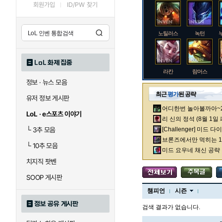
회원가입
ID/PW 찾기
노틸러스
녹턴
LoL 화제 집중
라칸
람머스
정보 · 뉴스 모음
최근
평가
된 공략
유저 정보 게시판
어디한번 놀아볼까아~2차
로크
루시안
LoL · e스포츠 이야기
리 신의 정석 (8월 1일
└
3추 모음
[Challenger] 미드 
브론즈에서만 먹히는 1렙
└
10추 모음
말자하
말파이트
미드 요우네 채신 공략
치지직 팟벤
SOOP 게시판
바이
베이가
챔피언
시즌
정보 공유 게시판
검색 결과가 없습니다.