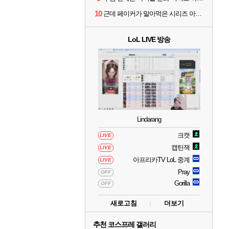
10
근데 페이커가 말아먹은 시리즈 아님?
LoL LIVE 방송
Lindarang
크캣
LIVE
캡틴잭
LIVE
아프리카TV LoL 중계
LIVE
Pray
OFF
Gorilla
OFF
새로고침
더보기
추천 코스프레 갤러리