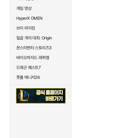
게임 영상
HyperX OMEN
브이 라이징
일곱 개의 대죄: Origin
몬스터헌터 스토리즈3
바이오하자드 레퀴엠
드래곤 퀘스트7
풋볼 매니저26