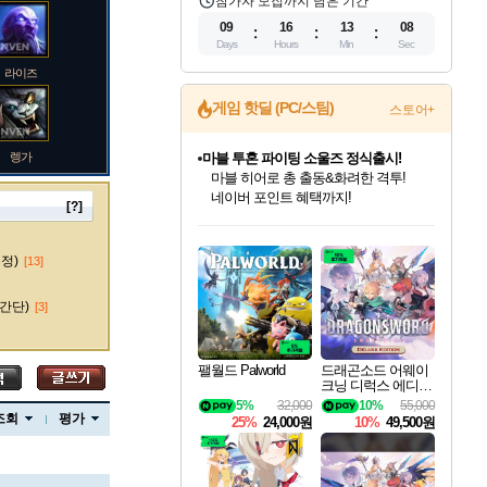
참가자 모집까지 남은 기간
09
16
13
07
Days
Hours
Min
Sec
라이즈
게임 핫딜 (PC/스팀)
스토어+
렝가
마블 투혼 파이팅 소울즈 정식출시!
마블 히어로 총 출동&화려한 격투!
네이버 포인트 혜택까지!
[?]
인벤게임즈 8월 특별 할인!
드래곤소드: 어웨이크닝 입점!
문명 7 특별 할인!
귀무자: 검의 길 예약 판매 중!
비스트 오브 리인카네이션 정식 출시!
커세어 코브 출시 기념 할인!
더 렐릭 퍼스트 가디언 정식 출시
베데스다 40주년 기념 할인 중!
캡콤 프렌차이즈 할인 진행 중!
캡콤 일부 상품 상시 할인
스타워즈 은하계 레이서
로블록스 기프트 카드 공식 입점
인기 퍼블리셔 모음!
스팀으로 만나는 드래곤소드!
조선&고려 DLC 출시 예정
10% 할인과
게임프릭 신작 IP
해적'섬'을 발전시키자!
설화x하드코어 액션!
베데스다의 명작들을
몬헌, 바하 등 인기 IP를
몬헌 와일즈 & 드래곤즈 도그마2
인벤게임즈에서 10% 추가 적립
Robux를 가장 안전하고
마오카이
최대 90% 할인가를 만나보세요!
네이버혜택과 함께 만나보세요!
50%할인&추가 적립까지!
이니&베니 혜택까지!
네이버 혜택가와 함께 예약하세요!
할인&네이버혜택으로 만나보세요!
네이버페이 혜택과 만나보세요!
40주년 프로모션으로 만나보세요!
할인가에 만나보세요!
일부 에디션 상시 할인!
혜택으로 예약 판매 중
편안하게 충전하세요
수정)
[13]
간단)
[3]
바루스
팰월드 Palworld
드래곤소드 어웨이
크닝 디럭스 에디션
DragonSword Awake
5%
32,000
10%
55,000
브랜드
ning Deluxe Edition
조회
평가
25%
24,000원
10%
49,500원