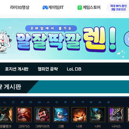
최대 90% 할인
라이브/영상
게이밍/IT
게임스토어
8월 프로모션
포지션 게시판
챔피언 공략
LoL DB
략 게시판
ㄴ
ㄷ
ㄹ
ㅁ
ㅂ
ㅅ
ㅇ
ㅈ
ㅊ
ㅋ
ㅌ
ㅍ
ㅎ
갱플랭크
그라가스
그레이브즈
그웬
나르
나미
나서스