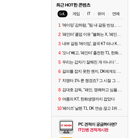
최근 HOT한 콘텐츠
LoL
게임
IT
유머
연예
1
'에이밍' 김하람, "팀 내 갈등 반성... 끝까지 뛰고 싶었다"
2
'페인터' 콜업 이유 "불화는 X, '페인터'는 부족한 콜을 채워줄 선수"
3
내부 갈등 '에이밍', 결국 KT 떠나 KRX로...'지우'와 트레이드
4
'오너' 빼고, '페인터' 출전한 T1, 한화생명에 패배
5
우리는 갑자기 잘해진 게 아니다 '씨맥' 김대호 감독의 자신감
6
갈피를 잡지 못한 젠지, DK에게도 0:2 패배
7
치명타 1% 룬 챙겼죠? 그 시절 그 감성 '롤 클래식' 30일 출시
8
김대호 감독, "패인, 명쾌하고 심플...다시 힘낼 수 있어"
9
여름의 KT, 한화생명까지 잡았다
10
'페이즈' 날뛴 T1, DK 연승 끊고 1위 지켜
PC 견적이 궁금하다면?
IT인벤 견적게시판