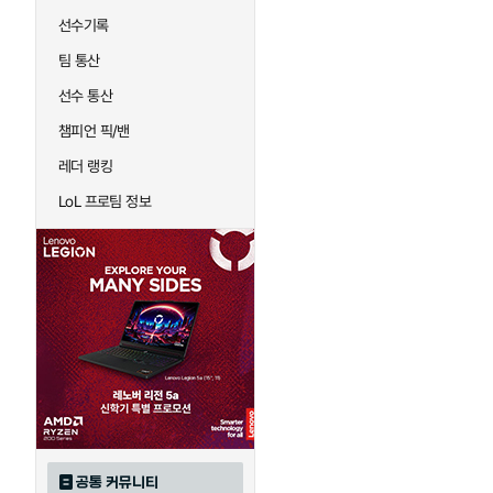
선수기록
팀 통산
선수 통산
챔피언 픽/밴
레더 랭킹
LoL 프로팀 정보
공통 커뮤니티