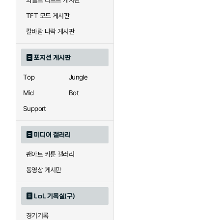
와일드 리프트 게시판
자이라
자크
TFT 모드 게시판
칼바람 나락 게시판
직스
진
포지션 게시판
Top
Jungle
카이사
카직스
Mid
Bot
Support
퀸
크산테
미디어 갤러리
팬아트 카툰 갤러리
트리스타나
트린다미어
동영상 게시판
LoL 기록실(구)
하이머딩거
헤카림
경기기록