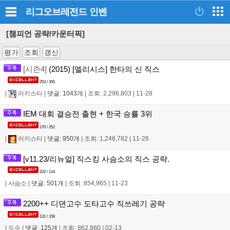
리그오브레전드
인벤
[챔피언 공략/카운터픽]
평가
조회
갱신
[시즌4]
(2015) [엘리시스] 한타의 신 직스
253 / 355
|
러키스타
|
댓글: 1043개
|
조회: 2,296,803
|
11-28
IEM 대회 결승전 출현 + 한국 승률 3위
170 / 251
|
러키스타
|
댓글: 950개
|
조회: 1,248,782
|
11-26
[v11.23/리뉴얼] 직스킹 사슴소의 직스 공략.
102 / 114
|
사슴소
|
댓글: 501개
|
조회: 854,965
|
11-23
2200++ 디뎐고수 도타고수 직쓰레기 공략
131 / 156
|
도수
|
댓글: 125개
|
조회: 862,880
|
02-13