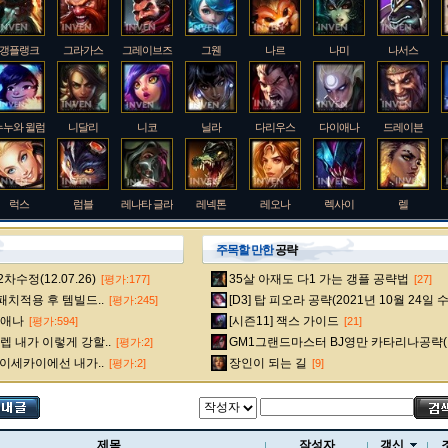
갱플랭크
그라가스
그레이브즈
그웬
나르
나미
나서스
누누와 윌럼프
니달리
니코
닐라
다리우스
다이애나
드레이븐
럭스
럼블
레나타 글라스크
레넥톤
레오나
렉사이
렐
주목할 만한
공략
수정(12.07.26)
35살 아재도 다1 가는 갱플 공략법
[평가:177]
[27]
룰루
르블랑
리 신
리븐
리산드라
릴리아
마스터 이
 패치적용 후 템빌드..
[D3] 탑 피오라 공략(2021년 10월 24일 
[평가:245]
다이애나
[시즌11] 잭스 가이드
[평가:594]
[21]
 내가 이렇게 강할..
GM1그랜드마스터 BJ영만 카타리나공략(
[평가:2]
멜
모데카이저
모르가나
문도 박사
미스 포츈
밀리오
바드
 이세카이에선 내가..
장인이 되는 길
[평가:2]
[9]
베인
벡스
벨베스
벨코즈
볼리베어
브라움
브라이어
제목
작성자
갱신