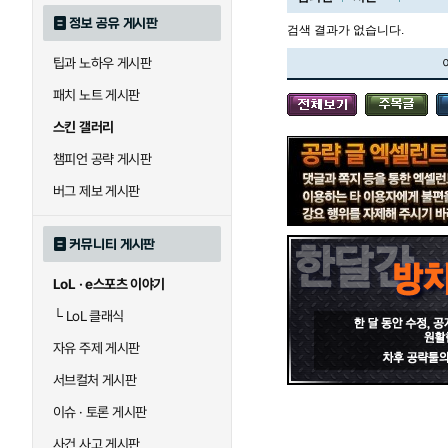
정보 공유 게시판
검색 결과가 없습니다.
팁과 노하우 게시판
블라디미르
블리츠크랭크
패치 노트 게시판
스킨 갤러리
세라핀
세주아니
챔피언 공략 게시판
버그 제보 게시판
시비르
신 짜오
커뮤니티 게시판
LoL · e스포츠 이야기
아칼리
아크샨
└
LoL 클래식
자유 주제 게시판
에코
엘리스
서브컬처 게시판
이슈 · 토론 게시판
사건 사고 게시판