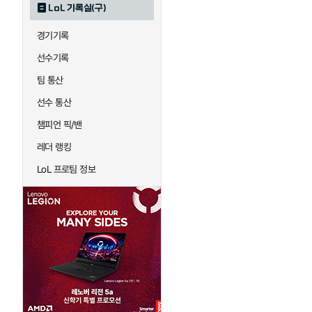
LoL 기록실(구)
하이머딩거
헤카림
경기기록
선수기록
팀 통산
선수 통산
챔피언 픽/밴
레더 랭킹
LoL 프로팀 정보