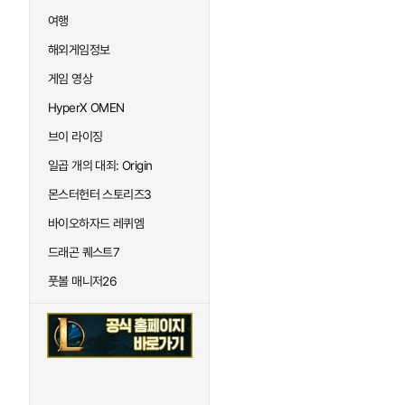
여행
해외게임정보
게임 영상
HyperX OMEN
브이 라이징
일곱 개의 대죄: Origin
몬스터헌터 스토리즈3
바이오하자드 레퀴엠
드래곤 퀘스트7
풋볼 매니저26