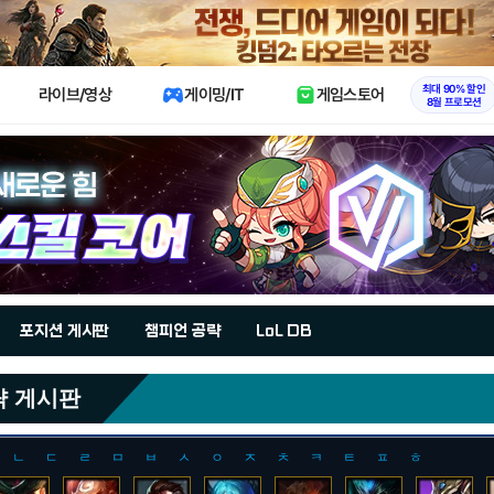
X
최대 90% 할인
라이브/영상
게이밍/IT
게임스토어
8월 프로모션
포지션 게시판
챔피언 공략
LoL DB
략 게시판
ㄴ
ㄷ
ㄹ
ㅁ
ㅂ
ㅅ
ㅇ
ㅈ
ㅊ
ㅋ
ㅌ
ㅍ
ㅎ