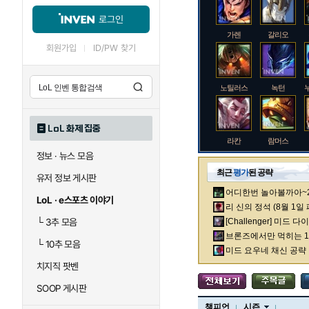
로그인
가렌
갈리오
회원가입
ID/PW 찾기
노틸러스
녹턴
LoL 화제 집중
라칸
람머스
정보 · 뉴스 모음
최근
평가
된 공략
유저 정보 게시판
어디한번 놀아볼까아~2차
로크
루시안
LoL · e스포츠 이야기
리 신의 정석 (8월 1일
└
3추 모음
[Challenger] 미드 
브론즈에서만 먹히는 1렙
└
10추 모음
말자하
말파이트
미드 요우네 채신 공략
치지직 팟벤
SOOP 게시판
바이
베이가
챔피언
시즌