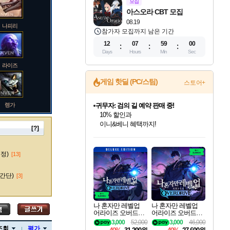
모집
아스오라 CBT 모집
08.19
나피리
참가자 모집까지 남은 기간
12
07
58
59
Days
Hours
Min
Sec
라이즈
게임 핫딜 (PC/스팀)
스토어+
렝가
귀무자: 검의 길 예약 판매 중!
10% 할인과
이니&베니 혜택까지!
[?]
인벤게임즈 8월 특별 할인!
드래곤소드: 어웨이크닝 입점!
문명 7 특별 할인!
비스트 오브 리인카네이션 정식 출시!
커세어 코브 출시 기념 할인!
더 렐릭 퍼스트 가디언 정식 출시
베데스다 40주년 기념 할인 중!
마블 투혼 파이팅 소울즈 예약 판매 중!
캡콤 프렌차이즈 할인 진행 중!
캡콤 일부 상품 상시 할인
스타워즈 은하계 레이서
로블록스 기프트 카드 공식 입점
인기 퍼블리셔 모음!
스팀으로 만나는 드래곤소드!
조선&고려 DLC 출시 예정
게임프릭 신작 IP
해적'섬'을 발전시키자!
설화x하드코어 액션!
베데스다의 명작들을
마블 히어로 총 출동&화려한 격투!
몬헌, 바하 등 인기 IP를
몬헌 와일즈 & 드래곤즈 도그마2
인벤게임즈에서 10% 추가 적립
Robux를 가장 안전하고
마오카이
최대 90% 할인가를 만나보세요!
네이버혜택과 함께 만나보세요!
50%할인&추가 적립까지!
네이버 혜택가와 함께 예약하세요!
할인&네이버혜택으로 만나보세요!
네이버페이 혜택과 만나보세요!
40주년 프로모션으로 만나보세요!
네이버 포인트 혜택까지!
할인가에 만나보세요!
일부 에디션 상시 할인!
혜택으로 예약 판매 중
편안하게 충전하세요
수정)
[13]
간단)
[3]
바루스
나 혼자만 레벨업
나 혼자만 레벨업
어라이즈 오버드라
어라이즈 오버드라
이브 디럭스 에디션
이브 Solo Leveling A
3,000
52,000
3,000
46,000
브랜드
Solo Leveling Arise
rise
조회
평가