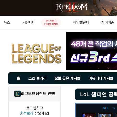
로스트아크
뉴스
커뮤니티
게임캘린더
게이머존
기대평 이벤트
홈
스킨 갤러리
정보 공유 게시판
커뮤니티 게시판
리그오브레전드 인벤
LoL 챔피언 공
로그인하고
ALL
ㄱ
출석보상
받으세요!