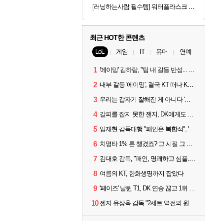
[러닝하는사람 필수템] 워터플라스크 500ml x 2개
최근 HOT한 콘텐츠
LoL
게임
IT
유머
연예
1
'에이밍' 김하람, "팀 내 갈등 반성... 끝까지 뛰고 싶었다"
2
내부 갈등 '에이밍', 결국 KT 떠나 KRX로...'지우'와 트레이드
3
우리는 갑자기 잘해진 게 아니다 '씨맥' 김대호 감독의 자신감
4
갈피를 잡지 못한 젠지, DK에게도 0:2 패배
5
임재현 감독대행 "패인은 복합적", '도란' "팀에 과부하 왔다"
6
치명타 1% 룬 챙겼죠? 그 시절 그 감성 '롤 클래식' 30일 출시
7
김대호 감독, "패인, 명쾌하고 심플...다시 힘낼 수 있어"
8
여름의 KT, 한화생명까지 잡았다
9
'페이즈' 날뛴 T1, DK 연승 끊고 1위 지켜
10
젠지 유상욱 감독 "2세트 역전의 원인...너무 급했다"