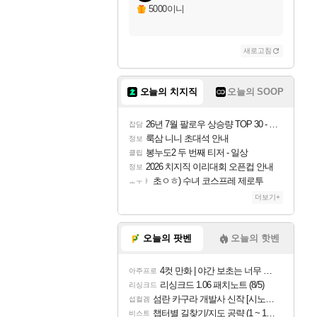
자야
5000이니
새로고침
조이
오늘의 치지직
오늘의 SOOP
카시오페아
26년 7월 팔로우 상승량 TOP 30 - 월간 치지직
잡담
룩삼 니니 초대석 안내
정보
봉누도2 두 번째 티저 - 일상
클립
코르키
2026 치지직 이리대회 오픈컵 안내
정보
초ㅇㅎ) 수녀 코스프레 제로투
ㅗㅜㅑ
더보기+
트런들
오늘의 팟벤
오늘의 핫벤
4컷 만화 | 야간 보초는 너무 힘들어
아주프로
피즈
리싱크드 1.06 패치노트 (8/5)
리싱크드
섬란 카구라 개발사 신작 [시노비 넥서스] 연내 출시 예정
섭컬겜
챕터별 길찾기/지도 공략 (1 ~ 12장)
비스트