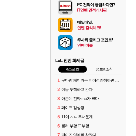
PC 견적이 궁금하다면?
IT인벤 견적게시판
매일매일,
인벤 출석체크!
주사위 굴리고 포인트!
인벤 마블
LoL 인벤 화제글
e스포츠
정보&소식
1
구마랑 페이커는 티어정리챔하면 안됨
2
야동 투척하고 간다
3
아근데 진짜 msi가 크다
4
페이즈 감상평
5
T1이 ㅈㄴ 무서운게
6
룰러 부활 T1부활
7
페이즈 영애짤 찾았다