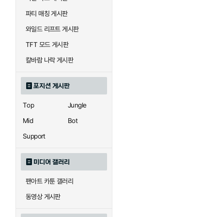
우르곳
워윅
파티 매칭 게시판
와일드 리프트 게시판
자이라
자크
TFT 모드 게시판
칼바람 나락 게시판
직스
진
포지션 게시판
Top
Jungle
카이사
카직스
Mid
Bot
Support
퀸
크산테
미디어 갤러리
팬아트 카툰 갤러리
트리스타나
트린다미어
동영상 게시판