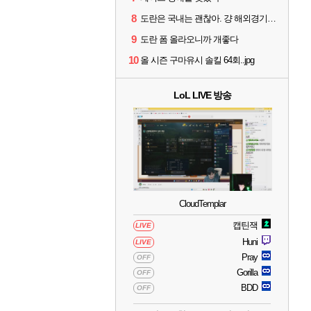
8
도란은 국내는 괜찮아. 걍 해외경기가 개 쓰레기라 그래
9
도란 폼 올라오니까 개좋다
10
올 시즌 구마유시 솔킬 64회..jpg
LoL LIVE 방송
CloudTemplar
캡틴잭
LIVE
Huni
LIVE
Pray
OFF
Gorilla
OFF
BDD
OFF