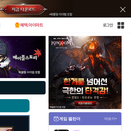
혜택.아이마트
로그인
인
벤
전
체
사
이
트
맵
게임 캘린더
더보기+