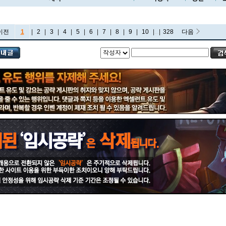
이전
1
|
2
|
3
|
4
|
5
|
6
|
7
|
8
|
9
|
10
|
...
|
328
다음
비에고
빅토르
뽀삐
사미라
사이온
사일러스
샤코
세트
소나
소라카
쉔
쉬바나
스몰더
스웨인
신드라
신지드
쓰레쉬
아리
아무무
아우렐리온 솔
아이번
아트록스
아펠리오스
알리스타
암베사
애니
애니비아
애쉬
오공
오로라
오른
오리아나
올라프
요네
요릭