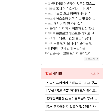
국내에도 이쁜곳이 많은것 같습니다
여행
혹시 이 만화 아시는 분 계신가요
애니클립
비스트 오브 리인카네이션 정보/공략글 모음
비스트
아스오라 성우 정보 및 출연작 모음
아스오라
게임 시작 전 추천 설정
비스트
툼레이더 레가시 퍼즐과 함정 영상
PV
프롤로그 테스트를 마치고.. (feat. 리아)
리밋제로
「에린」 컨셉 포스터 공개
아스오라
쿠를 먼저 보내서 기습하는 법
비스트
[여행_국내] 남해 독일마을
여행
탈콥 공식 코드 브리치 트레일러
PV
새로고침
핫딜
게시판
더보기+
지그비 프리미엄 빅헤드 초미세모 칫솔, 12개입, 1세트
[76%] 센텔리안24 마데카 크림 하이드라 카밍, 50ml, 2개 + 15ml, 1개 + 1ml, 2매
40%할인!필립스 노이즈캔슬링 무선 블루투스 헤드셋 블랙
[집에 전자레인지 있으면 필수템] 전자레인지 스팀 청소인형 x 2개