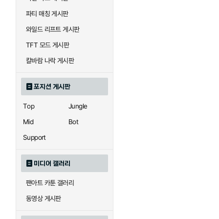
우르곳
워윅
파티 매칭 게시판
와일드 리프트 게시판
자이라
자크
TFT 모드 게시판
칼바람 나락 게시판
직스
진
포지션 게시판
Top
Jungle
카이사
카직스
Mid
Bot
Support
퀸
크산테
미디어 갤러리
팬아트 카툰 갤러리
트리스타나
트린다미어
동영상 게시판