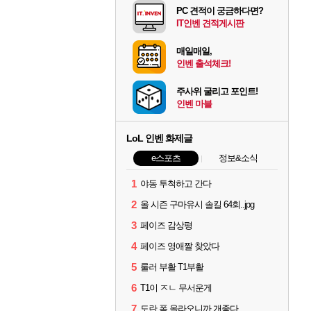
PC 견적이 궁금하다면?
IT인벤 견적게시판
매일매일,
인벤 출석체크!
주사위 굴리고 포인트!
인벤 마블
LoL 인벤 화제글
e스포츠
정보&소식
1
야동 투척하고 간다
2
올 시즌 구마유시 솔킬 64회..jpg
3
페이즈 감상평
4
페이즈 영애짤 찾았다
5
룰러 부활 T1부활
6
T1이 ㅈㄴ 무서운게
7
도란 폼 올라오니까 개좋다