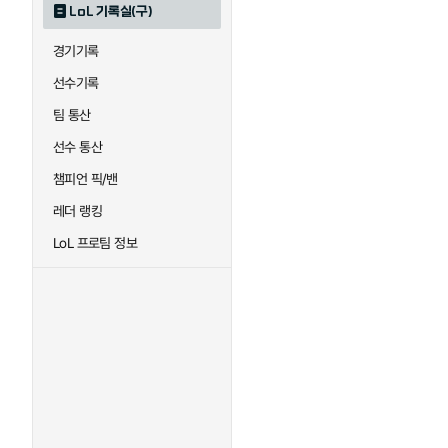
LoL 기록실(구)
하이머딩거
헤카림
경기기록
선수기록
팀 통산
선수 통산
챔피언 픽/밴
레더 랭킹
LoL 프로팀 정보