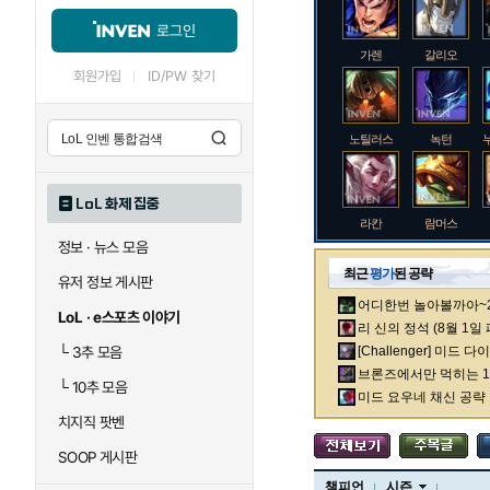
로그인
가렌
갈리오
회원가입
ID/PW 찾기
노틸러스
녹턴
LoL 화제 집중
라칸
람머스
정보 · 뉴스 모음
최근
평가
된 공략
유저 정보 게시판
어디한번 놀아볼까아~2차
로크
루시안
LoL · e스포츠 이야기
리 신의 정석 (8월 1일
└
3추 모음
[Challenger] 미드 
브론즈에서만 먹히는 1렙
└
10추 모음
말자하
말파이트
미드 요우네 채신 공략
치지직 팟벤
SOOP 게시판
바이
베이가
챔피언
시즌