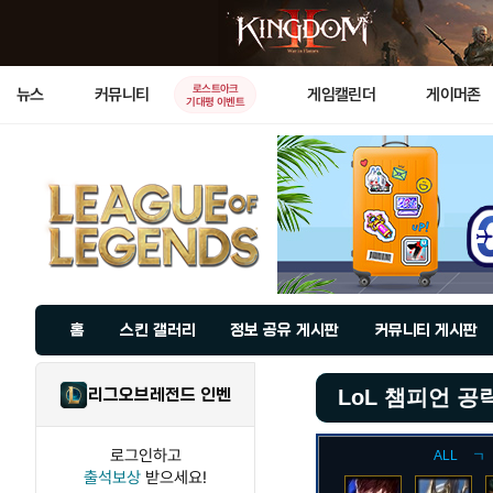
로스트아크
뉴스
커뮤니티
게임캘린더
게이머존
기대평 이벤트
홈
스킨 갤러리
정보 공유 게시판
커뮤니티 게시판
리그오브레전드 인벤
LoL 챔피언 공
로그인하고
ALL
ㄱ
출석보상
받으세요!