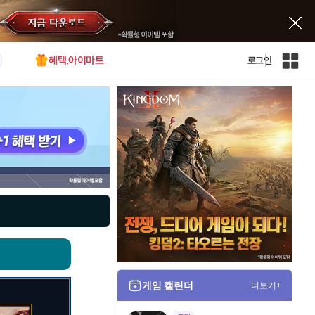
혜택.아이마트
로그인
인
벤
전
체
사
이
트
맵
게임 캘린더
더보기+