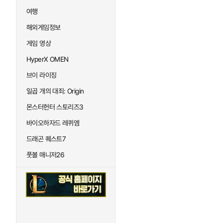
여행
해외게임정보
게임 영상
HyperX OMEN
브이 라이징
일곱 개의 대죄: Origin
몬스터헌터 스토리즈3
바이오하자드 레퀴엠
드래곤 퀘스트7
풋볼 매니저26