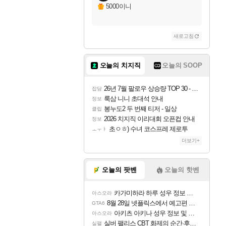
자야
5000이니
새로고침
조이
오늘의 치지직
오늘의 SOOP
카시오페아
26년 7월 팔로우 상승량 TOP 30 - 월간 치지직
잡담
룩삼 니니 초대석 안내
정보
봉누도2 두 번째 티저 - 일상
클립
코르키
2026 치지직 이리대회 오픈컵 안내
정보
초ㅇㅎ) 수녀 코스프레 제로투
ㅗㅜㅑ
더보기+
트런들
오늘의 팟벤
오늘의 핫벤
카가미하라 하루 성우 정보 및 주요 필모
아스오라
피즈
8월 28일 넷플릭스에서 예고편 공개 예정
GTA6
아키츠 아키나 성우 정보 및 주요 필모
아스오라
실버 팰리스 CBT 화제의 순간·후기 모음
실팰