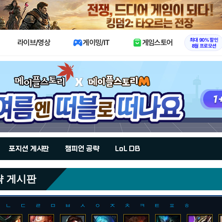
X
최대 90% 할인
라이브/영상
게이밍/IT
게임스토어
8월 프로모션
포지션 게시판
챔피언 공략
LoL DB
략 게시판
ㄴ
ㄷ
ㄹ
ㅁ
ㅂ
ㅅ
ㅇ
ㅈ
ㅊ
ㅋ
ㅌ
ㅍ
ㅎ