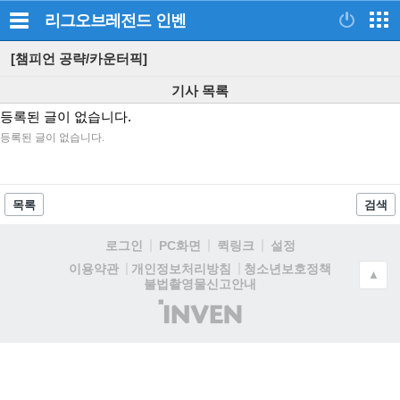
리그오브레전드
인벤
[챔피언 공략/카운터픽]
기사 목록
등록된 글이 없습니다.
등록된 글이 없습니다.
목록
검색
로그인
PC화면
퀵링크
설정
청소년보호정책
이용약관
개인정보처리방침
▲
불법촬영물신고안내
(주)
인
벤