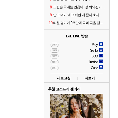
8
도란은 국내는 괜찮아. 걍 해외경기가 개 쓰레기라 그래
9
난 오너가 에고 버린 게 존나 호재라고 봄
10
티원 평가가 2주만에 극과 극을 달리고 있네
LoL LIVE 방송
Pray
OFF
Gorilla
OFF
BDD
OFF
Justice
OFF
Cuzz
OFF
새로고침
더보기
추천 코스프레 갤러리