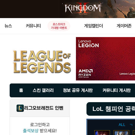
로스트아크
뉴스
커뮤니티
게임캘린더
게이머존
기대평 이벤트
홈
스킨 갤러리
정보 공유 게시판
커뮤니티 게시판
리그오브레전드 인벤
LoL 챔피언 공
로그인하고
ALL
ㄱ
출석보상
받으세요!