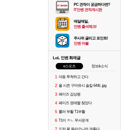
PC 견적이 궁금하다면?
IT인벤 견적게시판
매일매일,
인벤 출석체크!
주사위 굴리고 포인트!
인벤 마블
LoL 인벤 화제글
e스포츠
정보&소식
1
야동 투척하고 간다
2
올 시즌 구마유시 솔킬 64회..jpg
3
페이즈 감상평
4
페이즈 영애짤 찾았다
5
룰러 부활 T1부활
6
T1이 ㅈㄴ 무서운게
7
도란 폼 올라오니까 개좋다