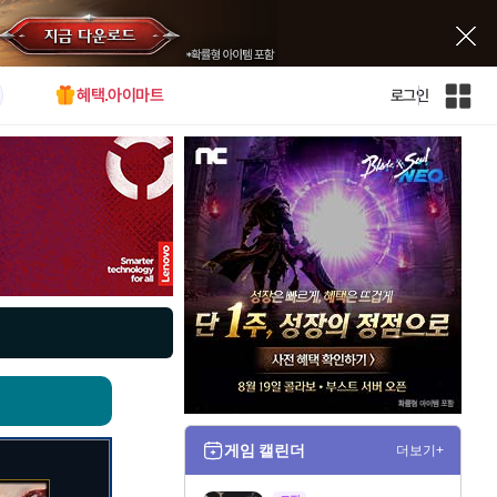
혜택.아이마트
로그인
인
벤
전
체
사
이
트
맵
게임 캘린더
더보기+