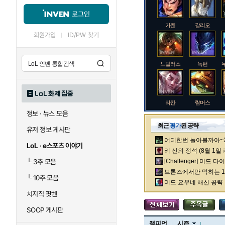
로그인
가렌
갈리오
회원가입
ID/PW 찾기
노틸러스
녹턴
LoL 화제 집중
라칸
람머스
정보 · 뉴스 모음
최근
평가
된 공략
유저 정보 게시판
어디한번 놀아볼까아~2차
로크
루시안
LoL · e스포츠 이야기
리 신의 정석 (8월 1일
└
3추 모음
[Challenger] 미드 
브론즈에서만 먹히는 1렙
└
10추 모음
말자하
말파이트
미드 요우네 채신 공략
치지직 팟벤
SOOP 게시판
바이
베이가
챔피언
시즌