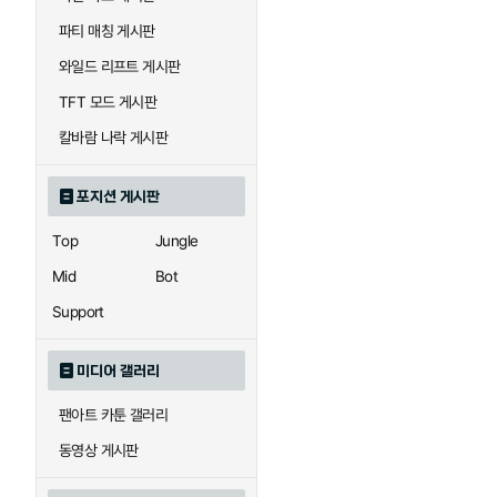
우르곳
워윅
파티 매칭 게시판
와일드 리프트 게시판
자이라
자크
TFT 모드 게시판
칼바람 나락 게시판
직스
진
포지션 게시판
Top
Jungle
카이사
카직스
Mid
Bot
Support
퀸
크산테
미디어 갤러리
팬아트 카툰 갤러리
트리스타나
트린다미어
동영상 게시판