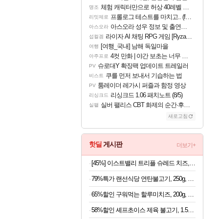
체험 캐릭터만으로 허상 40레벨 하이와티아 5분 컷!｜에이메스·린네·모니에 명함
명조
프롤로그 테스트를 마치고.. (feat. 리아)
리밋제로
아스오라 성우 정보 및 출연작 모음
아스오라
라이자 AI 채팅 RPG 게임 [RyzaChat: AI] 공개
섭컬겜
[여행_국내] 남해 독일마을
여행
4컷 만화 | 야간 보초는 너무 힘들어
아주프로
슈로대Y 확장팩 업데이트 트레일러
PV
쿠를 먼저 보내서 기습하는 법
비스트
툼레이더 레가시 퍼즐과 함정 영상
PV
리싱크드 1.06 패치노트 (8/5)
리싱크드
실버 팰리스 CBT 화제의 순간·후기 모음
실팰
새로고침
핫딜
게시판
더보기+
[45%] 이스트밸리 트리플 슈레드 치즈, 1kg, 1개
79%특가 랜선식당 연탄불고기, 250g, 4개
65%할인 구워먹는 할루미치즈, 200g, 3개
58%할인 셰프초이스 제육 불고기, 1.5kg, 1개