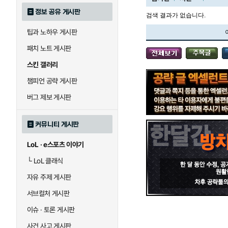
정보 공유 게시판
검색 결과가 없습니다.
팁과 노하우 게시판
블라디미르
블리츠크랭크
패치 노트 게시판
스킨 갤러리
세라핀
세주아니
챔피언 공략 게시판
버그 제보 게시판
시비르
신 짜오
커뮤니티 게시판
LoL · e스포츠 이야기
아칼리
아크샨
└
LoL 클래식
자유 주제 게시판
에코
엘리스
서브컬처 게시판
이슈 · 토론 게시판
사건 사고 게시판