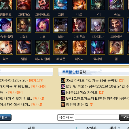
갱플랭크
그라가스
그레이브즈
그웬
나르
나미
나서스
누누와 윌럼프
니달리
니코
닐라
다리우스
다이애나
드레이븐
럭스
럼블
레나타 글라스크
레넥톤
레오나
렉사이
렐
주목할 만한
공략
수정(12.07.26)
35살 아재도 다1 가는 갱플 공략법
[평가:177]
[27]
룰루
르블랑
리 신
리븐
리산드라
릴리아
마스터 이
 패치적용 후 템빌드..
[D3] 탑 피오라 공략(2021년 10월 24일 
[평가:245]
다이애나
[시즌11] 잭스 가이드
[평가:594]
[21]
 내가 이렇게 강할..
GM1그랜드마스터 BJ영만 카타리나공략(
[평가:2]
멜
모데카이저
모르가나
문도 박사
미스 포츈
밀리오
바드
 이세카이에선 내가..
장인이 되는 길
[평가:2]
[9]
베인
벡스
벨베스
벨코즈
볼리베어
브라움
브라이어
제목
작성자
갱신