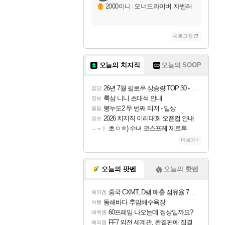
자야
2000이니
·
오너드라이버 차벤러
새로고침
조이
오늘의 치지직
오늘의 SOOP
카시오페아
26년 7월 팔로우 상승량 TOP 30 - 월간 치지직
잡담
룩삼 니니 초대석 안내
정보
봉누도2 두 번째 티저 - 일상
클립
코르키
2026 치지직 이리대회 오픈컵 안내
정보
초ㅇㅎ) 수녀 코스프레 제로투
ㅗㅜㅑ
더보기+
트런들
오늘의 팟벤
오늘의 핫벤
중국 CXMT, D램 매출 점유율 7%…글로벌 4위로 부상
해외겜
피즈
동해바다 추암해수욕장
여행
60프레임 나오는데 정상일까요?
레퀴엠
FF7 외전 세계관, 완결편에 집결
해외겜