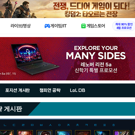
X
최대 90% 할인
라이브/영상
게이밍/IT
게임스토어
8월 프로모션
포지션 게시판
챔피언 공략
LoL DB
략 게시판
ㄴ
ㄷ
ㄹ
ㅁ
ㅂ
ㅅ
ㅇ
ㅈ
ㅊ
ㅋ
ㅌ
ㅍ
ㅎ