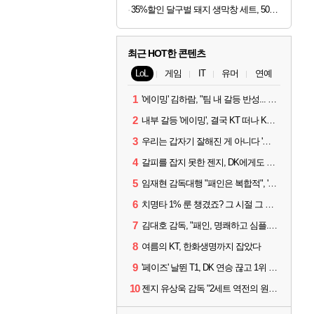
35%할인 달구벌 돼지 생막창 세트, 500g, 2봉
최근 HOT한 콘텐츠
LoL
게임
IT
유머
연예
1
'에이밍' 김하람, "팀 내 갈등 반성... 끝까지 뛰고 싶었다"
2
내부 갈등 '에이밍', 결국 KT 떠나 KRX로...'지우'와 트레이드
3
우리는 갑자기 잘해진 게 아니다 '씨맥' 김대호 감독의 자신감
4
갈피를 잡지 못한 젠지, DK에게도 0:2 패배
5
임재현 감독대행 "패인은 복합적", '도란' "팀에 과부하 왔다"
6
치명타 1% 룬 챙겼죠? 그 시절 그 감성 '롤 클래식' 30일 출시
7
김대호 감독, "패인, 명쾌하고 심플...다시 힘낼 수 있어"
8
여름의 KT, 한화생명까지 잡았다
9
'페이즈' 날뛴 T1, DK 연승 끊고 1위 지켜
10
젠지 유상욱 감독 "2세트 역전의 원인...너무 급했다"