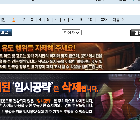
이전
1
|
2
|
3
|
4
|
5
|
6
|
7
|
8
|
9
|
10
|
...
|
328
다음
비에고
빅토르
뽀삐
사미라
사이온
사일러스
샤코
세트
소나
소라카
쉔
쉬바나
스몰더
스웨인
신드라
신지드
쓰레쉬
아리
아무무
아우렐리온 솔
아이번
아트록스
아펠리오스
알리스타
암베사
애니
애니비아
애쉬
오공
오로라
오른
오리아나
올라프
요네
요릭