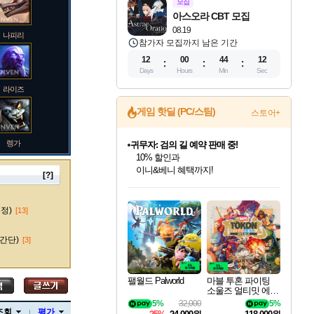
모집
아스오라 CBT 모집
08.19
나피리
참가자 모집까지 남은 기간
12
00
44
11
Days
Hours
Min
Sec
라이즈
게임 핫딜 (PC/스팀)
스토어+
렝가
귀무자: 검의 길 예약 판매 중!
10% 할인과
이니&베니 혜택까지!
[?]
인벤게임즈 8월 특별 할인!
드래곤소드: 어웨이크닝 입점!
문명 7 특별 할인!
비스트 오브 리인카네이션 정식 출시!
커세어 코브 출시 기념 할인!
더 렐릭 퍼스트 가디언 정식 출시
베데스다 40주년 기념 할인 중!
마블 투혼 파이팅 소울즈 예약 판매 중!
캡콤 프렌차이즈 할인 진행 중!
캡콤 일부 상품 상시 할인
스타워즈 은하계 레이서
로블록스 기프트 카드 공식 입점
인기 퍼블리셔 모음!
스팀으로 만나는 드래곤소드!
조선&고려 DLC 출시 예정
게임프릭 신작 IP
해적'섬'을 발전시키자!
설화x하드코어 액션!
베데스다의 명작들을
마블 히어로 총 출동&화려한 격투!
몬헌, 바하 등 인기 IP를
몬헌 와일즈 & 드래곤즈 도그마2
인벤게임즈에서 10% 추가 적립
Robux를 가장 안전하고
마오카이
최대 90% 할인가를 만나보세요!
네이버혜택과 함께 만나보세요!
50%할인&추가 적립까지!
네이버 혜택가와 함께 예약하세요!
할인&네이버혜택으로 만나보세요!
네이버페이 혜택과 만나보세요!
40주년 프로모션으로 만나보세요!
네이버 포인트 혜택까지!
할인가에 만나보세요!
일부 에디션 상시 할인!
혜택으로 예약 판매 중
편안하게 충전하세요
수정)
[13]
간단)
[3]
바루스
팰월드 Palworld
마블 투혼 파이팅
소울즈 얼티밋 에디
션 예약구매 MARV
5%
32,000
5%
브랜드
EL Tokon Fighting S
조회
평가