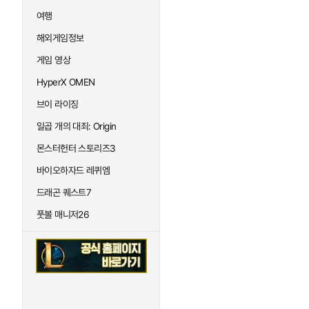
여행
해외게임정보
게임 영상
HyperX OMEN
브이 라이징
일곱 개의 대죄: Origin
몬스터헌터 스토리즈3
바이오하자드 레퀴엠
드래곤 퀘스트7
풋볼 매니저26