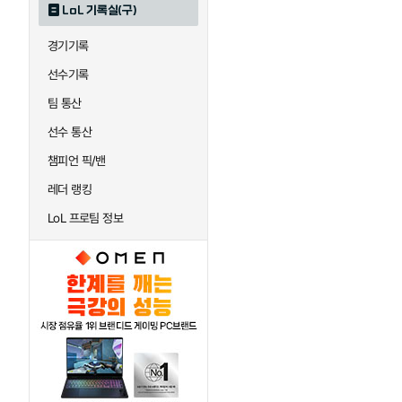
LoL 기록실(구)
하이머딩거
헤카림
경기기록
선수기록
팀 통산
선수 통산
챔피언 픽/밴
레더 랭킹
LoL 프로팀 정보