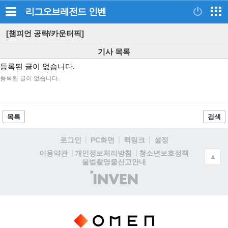
리그오브레전드
인벤
[챔피언 공략/카운터픽]
기사 목록
등록된 글이 없습니다.
등록된 글이 없습니다.
목록
검색
로그인
PC화면
퀵링크
설정
청소년보호정책
이용약관
개인정보처리방침
▲
불법촬영물신고안내
(주)
인
벤