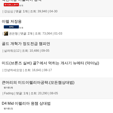
4 / 5
|
강심심
|
댓글: 1개
|
조회: 39,940
|
04-30
이렐 저장용
4 / 8
|
권은형
|
댓글: 2개
|
조회: 73,064
|
01-03
골드 개혁가 정도전급 챔피언
|
살려줘요12
|
조회: 10,486
|
09-05
미드(브론즈 실버) 골? 에서 먹히는 개사기 뉴메타 (약아님)
|
안녕하세요엉
|
조회: 16,641
|
08-17
큰머리의 미드이렐리아공략.(모든챔상대법)
평가중 (
4
)
|
Fading
|
댓글: 1개
|
조회: 20,290
|
08-05
D4 Mid 이렐리아 원챔 상대법
평가중 (
1
)