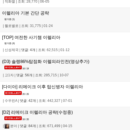
|
적화멸
|
조회: 28,770
|
06-05
이렐리아 기본 간단 공략
평가중 (
1
)
|
뭘로별로
|
조회: 31,775
|
01-24
[TOP] 여전한 사기챔 이렐리아
평가중 (
4
)
|
신성제국
|
댓글: 4개
|
조회: 62,515
|
01-12
(D3) 솔랭86%탑점화 이렐의라인전(영상추가)
16 / 19
|
고1자
|
댓글: 56개
|
조회: 285,715
|
10-07
[다이아] 리메이크 이후 탑신병자 이렐리아
20 / 26
|
수우린A
|
댓글: 42개
|
조회: 442,327
|
07-01
[D2] 리메이크 이렐리아 공략(수정중)
16 / 20
|
분아
|
댓글: 84개
|
조회: 671,499
|
04-15