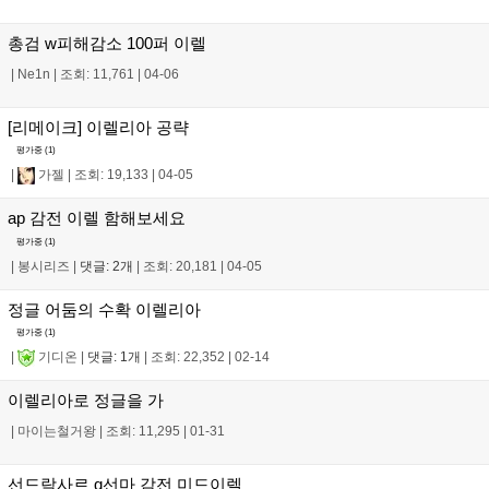
총검 w피해감소 100퍼 이렐
|
Ne1n
|
조회: 11,761
|
04-06
[리메이크] 이렐리아 공략
평가중 (
1
)
|
가젤
|
조회: 19,133
|
04-05
ap 감전 이렐 함해보세요
평가중 (
1
)
|
봉시리즈
|
댓글: 2개
|
조회: 20,181
|
04-05
정글 어둠의 수확 이렐리아
평가중 (
1
)
|
기디온
|
댓글: 1개
|
조회: 22,352
|
02-14
이렐리아로 정글을 가
|
마이는철거왕
|
조회: 11,295
|
01-31
선드락사르 q선마 감전 미드이렐