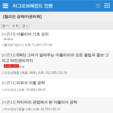
리그오브레전드
인벤
[챔피언 공략/카운터픽]
평가
조회
갱신
[시즌13]
이렐리아 기초 강의
평가중 (
2
)
|
롤전문가닭사
|
조회: 71,847
|
07-19
[시즌11]
GM1) 그마가 알려주는 이렐리아의 모든 꿀팁과 콤보 그
리고 라인관리까지
8 / 16
|
오공상향좀
|
댓글: 14개
|
조회: 312,305
|
01-24
[시즌11]
리워크 이렐 공략
|
지누단단
|
조회: 70,555
|
08-07
[시즌11]
저티어의 관점에서 본 이렐리아 공략
|
지누단단
|
댓글: 1개
|
조회: 32,753
|
05-17