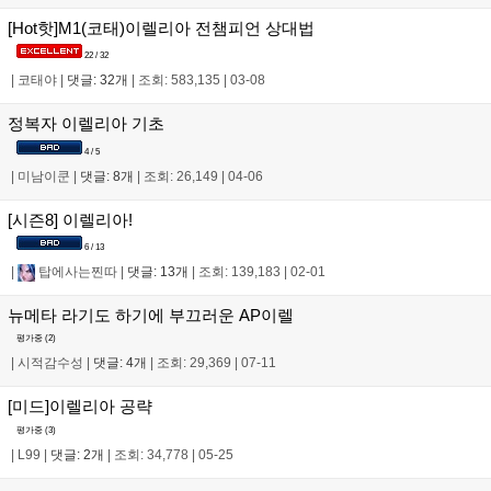
[Hot핫]M1(코태)이렐리아 전챔피언 상대법
22 / 32
|
코태야
|
댓글: 32개
|
조회: 583,135
|
03-08
정복자 이렐리아 기초
4 / 5
|
미남이쿤
|
댓글: 8개
|
조회: 26,149
|
04-06
[시즌8] 이렐리아!
6 / 13
|
탑에사는찐따
|
댓글: 13개
|
조회: 139,183
|
02-01
뉴메타 라기도 하기에 부끄러운 AP이렐
평가중 (
2
)
|
시적감수성
|
댓글: 4개
|
조회: 29,369
|
07-11
[미드]이렐리아 공략
평가중 (
3
)
|
L99
|
댓글: 2개
|
조회: 34,778
|
05-25