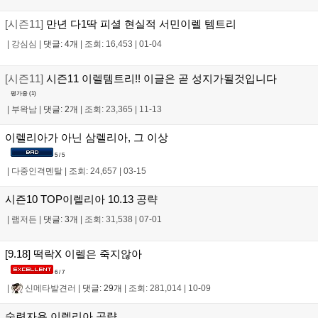
[시즌11]
만년 다1딱 피셜 현실적 서민이렐 템트리
|
강심심
|
댓글: 4개
|
조회: 16,453
|
01-04
[시즌11]
시즌11 이렐템트리!! 이글은 곧 성지가될것입니다
평가중 (
1
)
|
부왁남
|
댓글: 2개
|
조회: 23,365
|
11-13
이렐리아가 아닌 삼렐리아, 그 이상
5 / 5
|
다중인격멘탈
|
조회: 24,657
|
03-15
시즌10 TOP이렐리아 10.13 공략
|
램저든
|
댓글: 3개
|
조회: 31,538
|
07-01
[9.18] 떡락X 이렐은 죽지않아
6 / 7
|
신메타발견러
|
댓글: 29개
|
조회: 281,014
|
10-09
숙련자용 이렐리아 공략