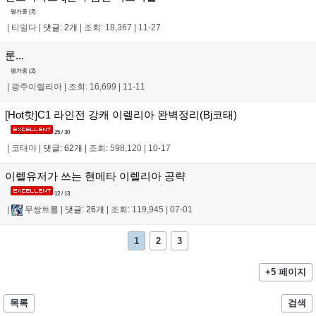
평가중 (
2
)
|
티일다
|
댓글: 2개
|
조회: 18,367
|
11-27
룬...
평가중 (
2
)
|
광주이렐리아
|
조회: 16,699
|
11-11
[Hot핫]C1 라인전 강캐 이렐리아 완벽정리(Bj코태)
25 / 30
|
코태야
|
댓글: 62개
|
조회: 598,120
|
10-17
이렐유저가 쓰는 현메타 이렐리아 공략
12 / 13
|
무쌍트롤
|
댓글: 26개
|
조회: 119,945
|
07-01
1
2
3
+5 페이지
목록
검색