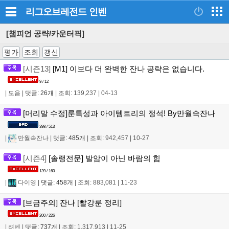
리그오브레전드
인벤
[챔피언 공략/카운터픽]
평가
조회
갱신
[시즌13]
[M1] 이보다 더 완벽한 잔나 공략은 없습니다.
9 / 12
|
도음
|
댓글: 26개
|
조회: 139,237
|
04-13
[머리말 수정]룬특성과 아이템트리의 정석! By만월속잔나
398 / 513
|
만월속잔나
|
댓글: 485개
|
조회: 942,457
|
10-27
[시즌4]
[솔랭전문] 발암이 아닌 바람의 힘
139 / 160
|
다이영
|
댓글: 458개
|
조회: 883,081
|
11-23
[브금주의] 잔나 [빨강룬 정리]
200 / 226
|
려벤
|
댓글: 737개
|
조회: 1,317,913
|
11-25