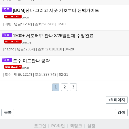
[BGM]잔나 그리고 서폿 기초부터 완벽가이드
29 / 35
|
려벤
|
댓글: 123개
|
조회: 98,908
|
12-01
1900+ 서포터甲 잔나 3/26일현재 수정완료
154 / 171
|
nacho
|
댓글: 205개
|
조회: 2,018,318
|
04-29
도수 미드잔나 공략
43 / 78
|
도수
|
댓글: 121개
|
조회: 337,743
|
02-21
1
2
3
+5 페이지
목록
검색
로그인
PC화면
퀵링크
설정