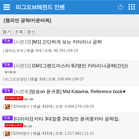
리그오브레전드
인벤
[챔피언 공략/카운터픽]
평가
조회
갱신
[시즌13]
[M1] 간단하게 보는 카타리나 공략
|
용타는모데
|
댓글: 4개
|
조회: 90,791
|
04-23
[시즌11]
GM1그랜드마스터 BJ영만 카타리나공략(간단)
평가중 (
4
)
|
리그오브영만
|
댓글: 3개
|
조회: 108,466
|
09-27
[시즌4]
[방송on 윤귀중] Mid Katarina, Reference book♥
262 / 355
|
CEO박명수
|
댓글: 410개
|
조회: 4,068,279
|
09-25
[다이아1] 카타 3대장중 2대장인 윤귀중카타 공략집.
90 / 121
|
CEO박명수
|
댓글: 415개
|
조회: 1,217,962
|
11-21