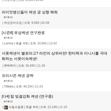
라이엇병신들아 케넨 궁 상향 해줘
평가중 (
1
)
|
케넨궁버프점
|
조회: 9,580
|
02-09
[시즌8] 유성케넨 연구완료
평가중 (
1
)
|
Lanma
|
댓글: 4개
|
조회: 32,662
|
12-02
서폿케넨이 별로라고? 라칸의 상위버전! 한타력과 이니시를 극대
화하는 서폿이속케넨!
|
뿍빡뿍깍
|
조회: 26,495
|
11-29
프리시즌 케넨 공략
평가중 (
1
)
|
Tititaka
|
조회: 46,334
|
11-23
[다4] 탑 빙결강화 케넨 (연구중)
평가중 (
1
)
|
피들피들행
|
댓글: 8개
|
조회: 22,199
|
11-15