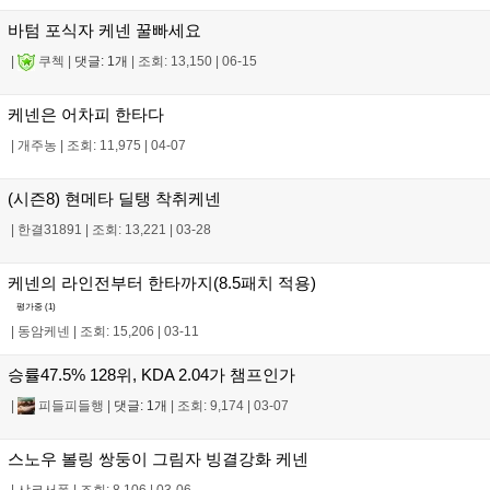
바텀 포식자 케넨 꿀빠세요
|
쿠첵
|
댓글: 1개
|
조회: 13,150
|
06-15
케넨은 어차피 한타다
|
개주농
|
조회: 11,975
|
04-07
(시즌8) 현메타 딜탱 착취케넨
|
한결31891
|
조회: 13,221
|
03-28
케넨의 라인전부터 한타까지(8.5패치 적용)
평가중 (
1
)
|
동암케넨
|
조회: 15,206
|
03-11
승률47.5% 128위, KDA 2.04가 챔프인가
|
피들피들행
|
댓글: 1개
|
조회: 9,174
|
03-07
스노우 볼링 쌍둥이 그림자 빙결강화 케넨
|
샤코서폿
|
조회: 8,106
|
03-06