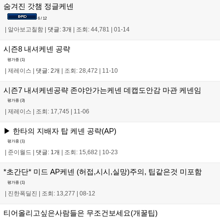
숨겨진 갓챔 정글케넨
6 / 12
|
알아보고칠함
|
댓글: 3개
|
조회: 44,781
|
01-14
시즌8 내셔케넨 공략
평가중 (
1
)
|
제레이스
|
댓글: 2개
|
조회: 28,472
|
11-10
시즌7 내셔케넨공략 존야안가는케넨 데캡도안감 마관 케넨임
평가중 (
3
)
|
제레이스
|
조회: 17,745
|
11-06
▶ 한타의 지배자 탑 케넨 공략(AP)
평가중 (
1
)
|
준이월드
|
댓글: 1개
|
조회: 15,682
|
10-23
*초간단* 미드 AP케넨 (허접,시시,실망)주의, 팁같은것 미포함
평가중 (
1
)
|
진한폭딜진
|
조회: 13,277
|
08-12
티어올리고싶은사람들은 무조건보세요(개꿀팁)