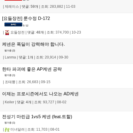
|
제레이스
|
댓글: 59개
|
조회: 283,882
|
11-03
[요들장전] 룬수정 D-172
5 / 12
|
요들장전
|
댓글: 48개
|
조회: 374,700
|
10-23
케넨은 폭딜이 강력해야 합니다.
평가중 (
2
)
|
Lanma
|
댓글: 1개
|
조회: 20,914
|
09-30
한타 파괴에 좋은 AP케넨 공략
평가중 (
1
)
|
조태뽕
|
조회: 26,683
|
09-15
이제는 프로시즌에서도 나오는 AD케넨
|
Keiler
|
댓글: 4개
|
조회: 93,727
|
08-02
전성기 마린급 1vs5 케넨 (feat.트할)
평가중 (
1
)
|
미녀달려
|
조회: 11,703
|
08-01