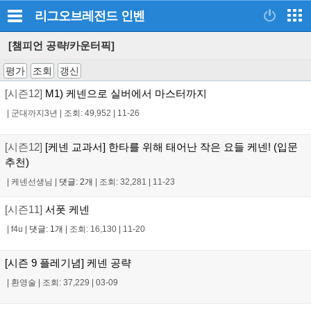
리그오브레전드
인벤
[챔피언 공략/카운터픽]
평가
조회
갱신
[시즌12]
M1) 케넨으로 실버에서 마스터까지
|
군대까지3년
|
조회: 49,952
|
11-26
[시즌12]
[케넨 교과서] 한타를 위해 태어난 작은 요들 케넨! (입문
추천)
|
케넨선생님
|
댓글: 2개
|
조회: 32,281
|
11-23
[시즌11]
서폿 케넨
|
f4u
|
댓글: 1개
|
조회: 16,130
|
11-20
[시즌 9 플레기념] 케넨 공략
|
환영술
|
조회: 37,229
|
03-09