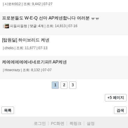
|
시로하912
|
조회: 9,442
|
07-27
프로분들도 W-E-Q 선마 AP케넨합니다 여러분 ㅠㅠ
|
피들피들행
|
댓글: 4개
|
조회: 14,813
|
07-16
[탑원딜] 하이브리드 케넨
|
cheks
|
조회: 11,677
|
07-13
케에에에에에네네르기파!! AP케넨
|
Howcrazy
|
조회: 8,132
|
07-07
1
2
3
+5 페이지
목록
검색
로그인
PC화면
퀵링크
설정