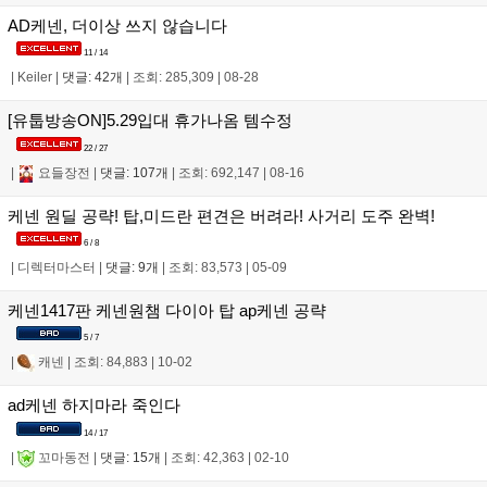
AD케넨, 더이상 쓰지 않습니다
11 / 14
|
Keiler
|
댓글: 42개
|
조회: 285,309
|
08-28
[유툽방송ON]5.29입대 휴가나옴 템수정
22 / 27
|
요들장전
|
댓글: 107개
|
조회: 692,147
|
08-16
케넨 원딜 공략! 탑,미드란 편견은 버려라! 사거리 도주 완벽!
6 / 8
|
디렉터마스터
|
댓글: 9개
|
조회: 83,573
|
05-09
케넨1417판 케넨원챔 다이아 탑 ap케넨 공략
5 / 7
|
캐넨
|
조회: 84,883
|
10-02
ad케넨 하지마라 죽인다
14 / 17
|
꼬마동전
|
댓글: 15개
|
조회: 42,363
|
02-10