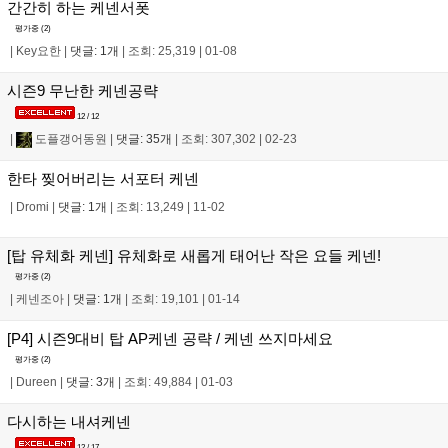
간간히 하는 케넨서폿
평가중 (
2
)
|
Key요한
|
댓글: 1개
|
조회: 25,319
|
01-08
시즌9 무난한 케넨공략
12 / 12
|
도플갱어동원
|
댓글: 35개
|
조회: 307,302
|
02-23
한타 찢어버리는 서포터 케넨
|
Dromi
|
댓글: 1개
|
조회: 13,249
|
11-02
[탑 유체화 케넨] 유체화로 새롭게 태어난 작은 요들 케넨!
평가중 (
2
)
|
케넨조아
|
댓글: 1개
|
조회: 19,101
|
01-14
[P4] 시즌9대비 탑 AP케넨 공략 / 케넨 쓰지마세요
평가중 (
2
)
|
Dureen
|
댓글: 3개
|
조회: 49,884
|
01-03
다시하는 내셔케넨
12 / 17