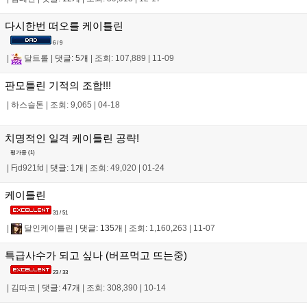
다시한번 떠오를 케이틀린
6 / 9
|
달트롤
|
댓글: 5개
|
조회: 107,889
|
11-09
판모틀린 기적의 조합!!!
|
하스슬톤
|
조회: 9,065
|
04-18
치명적인 일격 케이틀린 공략!
평가중 (
1
)
|
Fjd921fd
|
댓글: 1개
|
조회: 49,020
|
01-24
케이틀린
31 / 51
|
달인케이틀린
|
댓글: 135개
|
조회: 1,160,263
|
11-07
특급사수가 되고 싶나 (버프먹고 뜨는중)
23 / 33
|
김따코
|
댓글: 47개
|
조회: 308,390
|
10-14