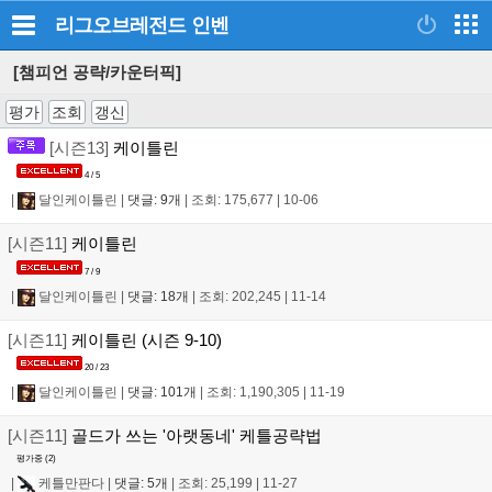
리그오브레전드
인벤
[챔피언 공략/카운터픽]
평가
조회
갱신
[시즌13]
케이틀린
4 / 5
|
달인케이틀린
|
댓글: 9개
|
조회: 175,677
|
10-06
[시즌11]
케이틀린
7 / 9
|
달인케이틀린
|
댓글: 18개
|
조회: 202,245
|
11-14
[시즌11]
케이틀린 (시즌 9-10)
20 / 23
|
달인케이틀린
|
댓글: 101개
|
조회: 1,190,305
|
11-19
[시즌11]
골드가 쓰는 '아랫동네' 케틀공략법
평가중 (
2
)
|
케틀만판다
|
댓글: 5개
|
조회: 25,199
|
11-27