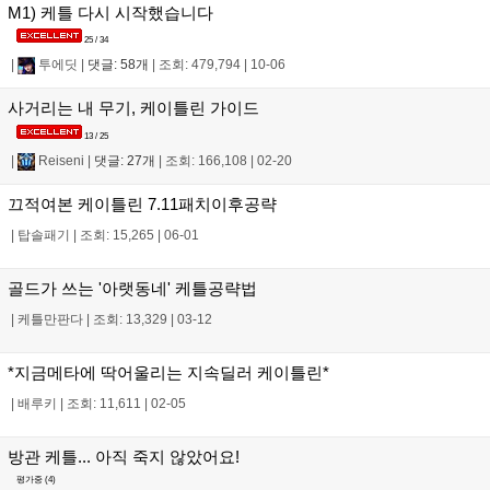
M1) 케틀 다시 시작했습니다
25 / 34
|
투에딧
|
댓글: 58개
|
조회: 479,794
|
10-06
사거리는 내 무기, 케이틀린 가이드
13 / 25
|
Reiseni
|
댓글: 27개
|
조회: 166,108
|
02-20
끄적여본 케이틀린 7.11패치이후공략
|
탑솔패기
|
조회: 15,265
|
06-01
골드가 쓰는 '아랫동네' 케틀공략법
|
케틀만판다
|
조회: 13,329
|
03-12
*지금메타에 딱어울리는 지속딜러 케이틀린*
|
배루키
|
조회: 11,611
|
02-05
방관 케틀... 아직 죽지 않았어요!
평가중 (
4
)