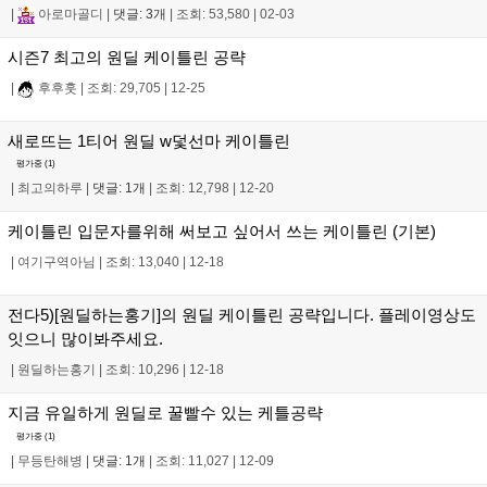
|
아로마골디
|
댓글: 3개
|
조회: 53,580
|
02-03
시즌7 최고의 원딜 케이틀린 공략
|
후후훗
|
조회: 29,705
|
12-25
새로뜨는 1티어 원딜 w덫선마 케이틀린
평가중 (
1
)
|
최고의하루
|
댓글: 1개
|
조회: 12,798
|
12-20
케이틀린 입문자를위해 써보고 싶어서 쓰는 케이틀린 (기본)
|
여기구역아님
|
조회: 13,040
|
12-18
전다5)[원딜하는홍기]의 원딜 케이틀린 공략입니다. 플레이영상도
잇으니 많이봐주세요.
|
원딜하는홍기
|
조회: 10,296
|
12-18
지금 유일하게 원딜로 꿀빨수 있는 케틀공략
평가중 (
1
)
|
무등탄해병
|
댓글: 1개
|
조회: 11,027
|
12-09