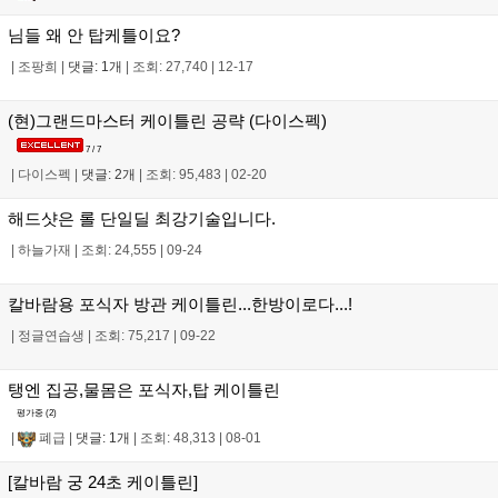
님들 왜 안 탑케틀이요?
|
조팡희
|
댓글: 1개
|
조회: 27,740
|
12-17
(현)그랜드마스터 케이틀린 공략 (다이스펙)
7 / 7
|
다이스펙
|
댓글: 2개
|
조회: 95,483
|
02-20
해드샷은 롤 단일딜 최강기술입니다.
|
하늘가재
|
조회: 24,555
|
09-24
칼바람용 포식자 방관 케이틀린...한방이로다...!
|
정글연습생
|
조회: 75,217
|
09-22
탱엔 집공,물몸은 포식자,탑 케이틀린
평가중 (
2
)
|
폐급
|
댓글: 1개
|
조회: 48,313
|
08-01
[칼바람 궁 24초 케이틀린]