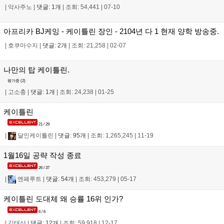
|
악사주노
|
댓글: 1개
|
조회: 54,441
|
07-10
아프리카 BJ케잉 - 케이틀린 장인 - 2104년 다 1 현재 양학 방송중.
|
호쿠마수지
|
댓글: 2개
|
조회: 21,258
|
02-07
나만의 탑 케이틀린.
평가중 (
2
)
|
고소충
|
댓글: 1개
|
조회: 24,238
|
01-25
케이틀린
21 / 29
|
달인케이틀린
|
댓글: 95개
|
조회: 1,265,245
|
11-19
1월16일 공략 작성 종료
26 / 37
|
엔페루트
|
댓글: 54개
|
조회: 453,279
|
05-17
케이틀린 도대체 왜 승률 16위 인가?
6 / 6
|
김태산
|
댓글: 12개
|
조회: 59,918
|
12-17