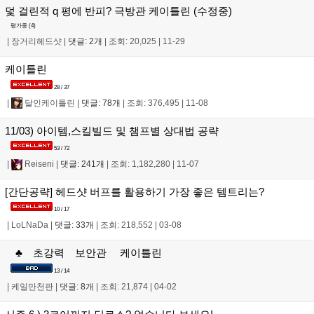
덫 걸린적 q 평에 반피? 극방관 케이틀린 (수정중)
평가중 (
4
)
|
장거리헤드샷
|
댓글: 2개
|
조회: 20,025
|
11-29
케이틀린
28 / 37
|
달인케이틀린
|
댓글: 78개
|
조회: 376,495
|
11-08
11/03) 아이템,스킬빌드 및 챔프별 상대법 공략
53 / 72
|
Reiseni
|
댓글: 241개
|
조회: 1,182,280
|
11-07
[간단공략] 헤드샷 버프를 활용하기 가장 좋은 템트리는?
10 / 17
|
LoLNaDa
|
댓글: 33개
|
조회: 218,552
|
03-08
♣ 초강력 보안관 케이틀린
13 / 14
|
케일만천판
|
댓글: 8개
|
조회: 21,874
|
04-02