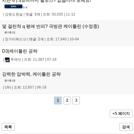
시즌 6 ) 3코어까지 딜로스? 없습니다 보세요!
5 / 6
|
강원도원딜
|
댓글: 3개
|
조회: 50,035
|
11-12
덫 걸린적 q 평에 반피? 극방관 케이틀린 (수정중)
평가중 (
1
)
|
장거리헤드샷
|
댓글: 2개
|
조회: 17,940
|
10-04
D3)케이틀린 공략
|
투에딧
|
조회: 11,387
|
07-18
강력한 압박력, 케이틀린 공략
평가중 (
3
)
|
Ulis
|
조회: 12,657
|
06-18
1
2
3
+5 페이지
목록
검색