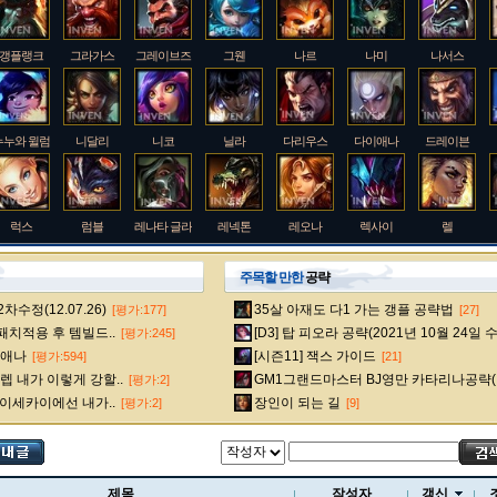
갱플랭크
그라가스
그레이브즈
그웬
나르
나미
나서스
누누와 윌럼프
니달리
니코
닐라
다리우스
다이애나
드레이븐
럭스
럼블
레나타 글라스크
레넥톤
레오나
렉사이
렐
주목할 만한
공략
수정(12.07.26)
35살 아재도 다1 가는 갱플 공략법
[평가:177]
[27]
룰루
르블랑
리 신
리븐
리산드라
릴리아
마스터 이
 패치적용 후 템빌드..
[D3] 탑 피오라 공략(2021년 10월 24일 
[평가:245]
다이애나
[시즌11] 잭스 가이드
[평가:594]
[21]
 내가 이렇게 강할..
GM1그랜드마스터 BJ영만 카타리나공략(
[평가:2]
멜
모데카이저
모르가나
문도 박사
미스 포츈
밀리오
바드
 이세카이에선 내가..
장인이 되는 길
[평가:2]
[9]
베인
벡스
벨베스
벨코즈
볼리베어
브라움
브라이어
제목
작성자
갱신