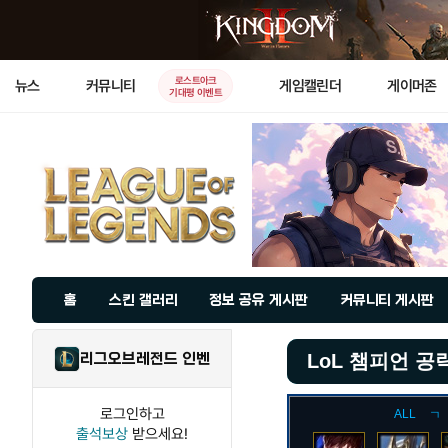
로스트아크
뉴스
커뮤니티
게임캘린더
게이머존
기대평 이벤트
홈
스킨 갤러리
정보 공유 게시판
커뮤니티 게시판
리그오브레전드 인벤
LoL 챔피언 공
로그인하고
ALL
ㄱ
출석보상
받으세요!