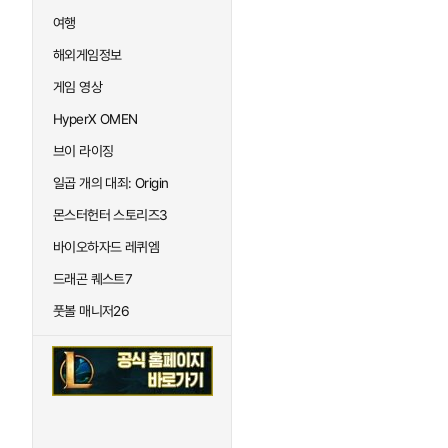
여행
해외게임정보
게임 영상
HyperX OMEN
브이 라이징
일곱 개의 대죄: Origin
몬스터헌터 스토리즈3
바이오하자드 레퀴엠
드래곤 퀘스트7
풋볼 매니저26