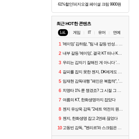
61%할인!피지오겔 페이셜 크림 9900원
최근 HOT한 콘텐츠
LoL
게임
IT
유머
연예
1
'에이밍' 김하람, "팀 내 갈등 반성... 끝까지 뛰고 싶었다"
2
내부 갈등 '에이밍', 결국 KT 떠나 KRX로...'지우'와 트레이드
3
우리는 갑자기 잘해진 게 아니다 '씨맥' 김대호 감독의 자신감
4
갈피를 잡지 못한 젠지, DK에게도 0:2 패배
5
임재현 감독대행 "패인은 복합적", '도란' "팀에 과부하 왔다"
6
치명타 1% 룬 챙겼죠? 그 시절 그 감성 '롤 클래식' 30일 출시
7
여름의 KT, 한화생명까지 잡았다
8
젠지 유상욱 감독 "2세트 역전의 원인...너무 급했다"
9
젠지, 한화생명 잡고 2연패 끊었다
10
고동빈 감독, "'펜리르'와 스크림은 못 해봤다...선발 고정할 듯"