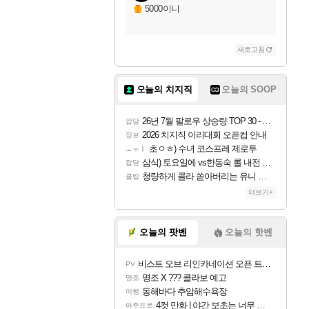
자야
5000이니
새로고침
조이
오늘의 치지직
오늘의 SOOP
카시오페아
26년 7월 팔로우 상승량 TOP 30 - 월간 치지직
잡담
2026 치지직 이리대회 오픈컵 안내
정보
초ㅇㅎ) 수녀 코스프레 제로투
ㅗㅜㅑ
코르키
삼식) 토요일에 vs한동숙 롤 내전 예정
잡담
청량하게 콜라 쏟아버리는 유니 ㅋㅋㅋ
클립
더보기+
트런들
오늘의 팟벤
오늘의 핫벤
비스트 오브 리인카네이션 오픈 트레일러
PV
피즈
명조 X ??? 콜라보 예고
명조
동해바다 추암해수욕장
여행
4컷 만화 | 야간 보초는 너무 힘들어
아주프로