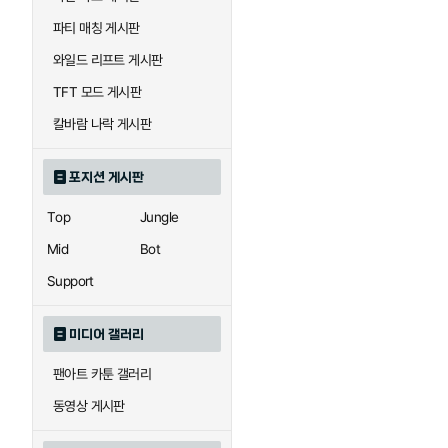
우르곳
워윅
파티 매칭 게시판
와일드 리프트 게시판
자이라
자크
TFT 모드 게시판
칼바람 나락 게시판
직스
진
포지션 게시판
Top
Jungle
카이사
카직스
Mid
Bot
Support
퀸
크산테
미디어 갤러리
팬아트 카툰 갤러리
트리스타나
트린다미어
동영상 게시판