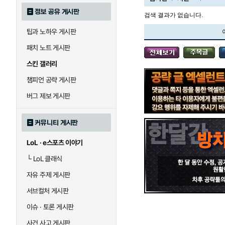
정보 공유 게시판
검색 결과가 없습니다.
팁과 노하우 게시판
블라디미르
블리츠크랭크
패치 노트 게시판
스킨 갤러리
세라핀
세주아니
챔피언 공략 게시판
버그 제보 게시판
시비르
신 짜오
커뮤니티 게시판
LoL · e스포츠 이야기
아칼리
아크샨
└
LoL 클래식
자유 주제 게시판
에코
엘리스
서브컬처 게시판
이슈 · 토론 게시판
사건 사고 게시판