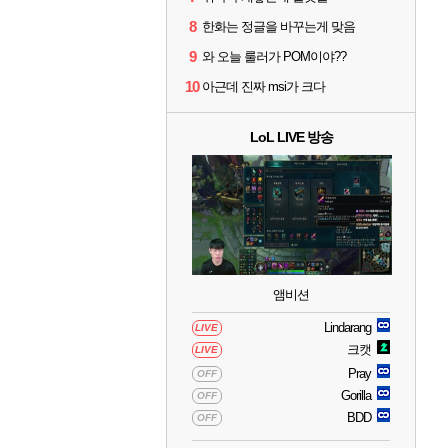
8
한화는 정글을 바꾸는게 맞음
9
와 오늘 룰러가 POM이야??
10
아근데 진짜 msi가 크다
LoL LIVE 방송
앰비션
Lindarang
LIVE
크캣
LIVE
Pray
OFF
Gorilla
OFF
BDD
OFF