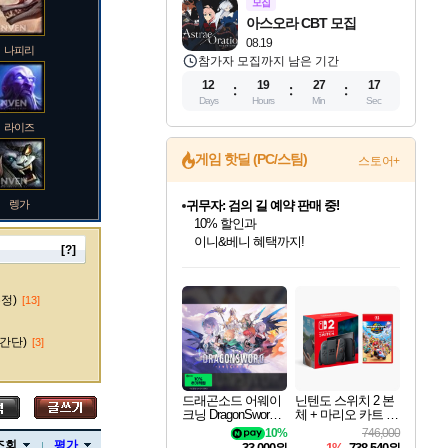
모집
아스오라 CBT 모집
08.19
나피리
참가자 모집까지 남은 기간
12
19
27
16
Days
Hours
Min
Sec
라이즈
게임 핫딜 (PC/스팀)
스토어+
렝가
귀무자: 검의 길 예약 판매 중!
10% 할인과
이니&베니 혜택까지!
[?]
인벤게임즈 8월 특별 할인!
드래곤소드: 어웨이크닝 입점!
문명 7 특별 할인!
비스트 오브 리인카네이션 정식 출시!
커세어 코브 출시 기념 할인!
더 렐릭 퍼스트 가디언 정식 출시
베데스다 40주년 기념 할인 중!
마블 투혼 파이팅 소울즈 예약 판매 중!
캡콤 프렌차이즈 할인 진행 중!
캡콤 일부 상품 상시 할인
스타워즈 은하계 레이서
로블록스 기프트 카드 공식 입점
인기 퍼블리셔 모음!
스팀으로 만나는 드래곤소드!
조선&고려 DLC 출시 예정
게임프릭 신작 IP
해적'섬'을 발전시키자!
설화x하드코어 액션!
베데스다의 명작들을
마블 히어로 총 출동&화려한 격투!
몬헌, 바하 등 인기 IP를
몬헌 와일즈 & 드래곤즈 도그마2
인벤게임즈에서 10% 추가 적립
Robux를 가장 안전하고
마오카이
최대 90% 할인가를 만나보세요!
네이버혜택과 함께 만나보세요!
50%할인&추가 적립까지!
네이버 혜택가와 함께 예약하세요!
할인&네이버혜택으로 만나보세요!
네이버페이 혜택과 만나보세요!
40주년 프로모션으로 만나보세요!
네이버 포인트 혜택까지!
할인가에 만나보세요!
일부 에디션 상시 할인!
혜택으로 예약 판매 중
편안하게 충전하세요
수정)
[13]
간단)
[3]
바루스
드래곤소드 어웨이
닌텐도 스위치 2 본
크닝 DragonSword A
체 + 마리오 카트 월
wakening
드
10%
746,000
브랜드
조회
평가