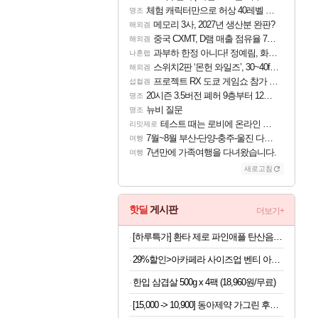
체험 캐릭터만으로 허상 40레벨 하이와티아 5분 컷!｜에이메스·린네·모니에 명함
명조
메모리 3사, 2027년 생산분 완판?
해외겜
중국 CXMT, D램 매출 점유율 7%…글로벌 4위로 부상
해외겜
과부하 한정 아니다! 정예림, 화속성 서포터 세대 교체
나혼렙
스위치2판 ‘몬헌 와일즈’, 30~40fps 목표 추정
해외겜
프로젝트 RX 도쿄 게임쇼 참가 결정
섭컬겜
20시즌 3.5버전 폐허 9층부터 12층까지 클리어 조합 | 죽음의 노래와 바닷속 폐허 |
명조
뉴비 질문
명조
테스트 때는 로비에 온라인 기능이 있는데
리밋제로
7월~8월 부산-단양-충주-울진 다녀왔어요~
여행
7년만에 가족여행을 다녀왔습니다.
여행
새로고침
핫딜
게시판
더보기+
[하루특가] 환타 제로 파인애플 탄산음료, 350ml, 24개
29%할인>아카페라 사이즈업 벤티 아메리카노, 600ml, 24개
한입 삼겹살 500g x 4팩 (18,960원/무료)
[15,000 -> 10,900] 동아제약 가그린 후레쉬브레스 치약 120g 3개