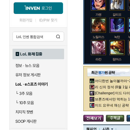
로그인
가렌
갈리오
회원가입
ID/PW 찾기
노틸러스
녹턴
LoL 화제 집중
라칸
람머스
정보 · 뉴스 모음
최근
평가
된 공략
유저 정보 게시판
어디한번 놀아볼까아~2차
로크
루시안
LoL · e스포츠 이야기
리 신의 정석 (8월 1일
└
3추 모음
[Challenger] 미드 
브론즈에서만 먹히는 1렙
└
10추 모음
말자하
말파이트
미드 요우네 채신 공략
치지직 팟벤
SOOP 게시판
바이
베이가
챔피언
시즌