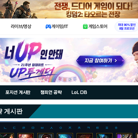
X
최대 90% 할인
라이브/영상
게이밍/IT
게임스토어
8월 프로모션
포지션 게시판
챔피언 공략
LoL DB
략 게시판
ㄴ
ㄷ
ㄹ
ㅁ
ㅂ
ㅅ
ㅇ
ㅈ
ㅊ
ㅋ
ㅌ
ㅍ
ㅎ