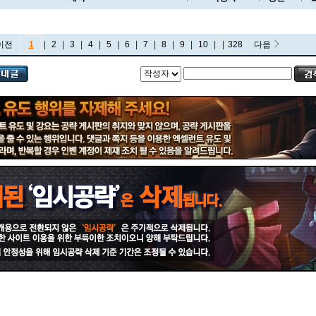
이전
1
|
2
|
3
|
4
|
5
|
6
|
7
|
8
|
9
|
10
|
...
|
328
다음
비에고
빅토르
뽀삐
사미라
사이온
사일러스
샤코
세트
소나
소라카
쉔
쉬바나
스몰더
스웨인
신드라
신지드
쓰레쉬
아리
아무무
아우렐리온 솔
아이번
아트록스
아펠리오스
알리스타
암베사
애니
애니비아
애쉬
오공
오로라
오른
오리아나
올라프
요네
요릭