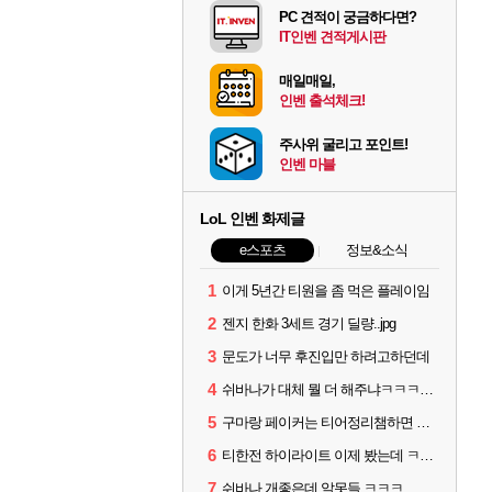
PC 견적이 궁금하다면?
IT인벤 견적게시판
매일매일,
인벤 출석체크!
주사위 굴리고 포인트!
인벤 마블
LoL 인벤 화제글
e스포츠
정보&소식
1
이게 5년간 티원을 좀 먹은 플레이임
2
젠지 한화 3세트 경기 딜량..jpg
3
문도가 너무 후진입만 하려고하던데
4
쉬바나가 대체 뭘 더 해주냐ㅋㅋㅋㅋㅋㅋ
5
구마랑 페이커는 티어정리챔하면 안됨
6
티한전 하이라이트 이제 봤는데 ㅋㅋㅋ
7
쉬바나 개좋은데 알못들 ㅋㅋㅋ