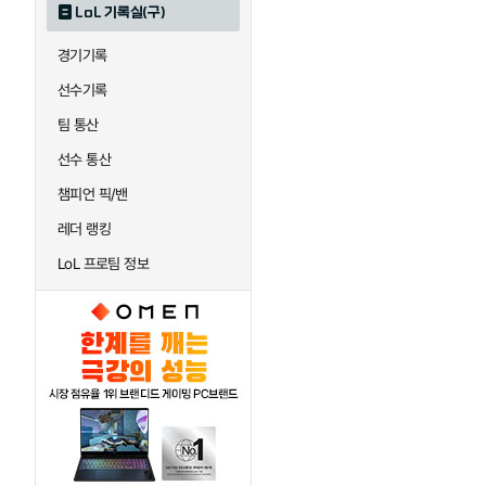
LoL 기록실(구)
하이머딩거
헤카림
경기기록
선수기록
팀 통산
선수 통산
챔피언 픽/밴
레더 랭킹
LoL 프로팀 정보