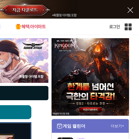
혜택.아이마트
로그인
인
벤
전
체
사
이
트
맵
게임 캘린더
더보기+