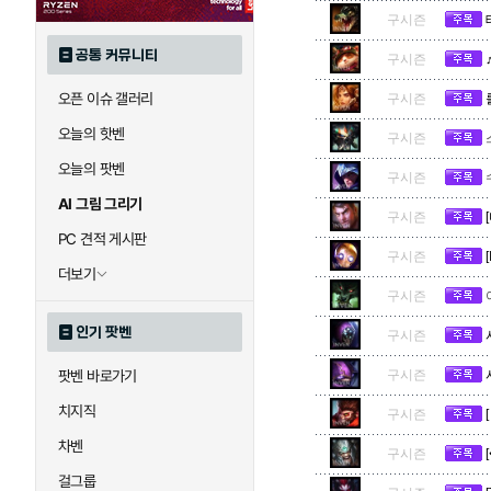
구시즌
공통 커뮤니티
구시즌
오픈 이슈 갤러리
구시즌
오늘의 핫벤
구시즌
오늘의 팟벤
구시즌
AI 그림 그리기
구시즌
PC 견적 게시판
구시즌
더보기
구시즌
인기 팟벤
구시즌
팟벤 바로가기
구시즌
치지직
구시즌
차벤
구시즌
걸그룹