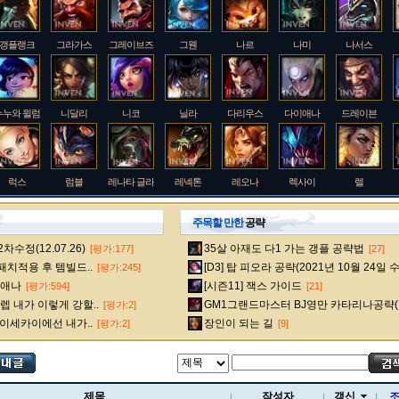
갱플랭크
그라가스
그레이브즈
그웬
나르
나미
나서스
누누와 윌럼프
니달리
니코
닐라
다리우스
다이애나
드레이븐
럭스
럼블
레나타 글라스크
레넥톤
레오나
렉사이
렐
주목할 만한
공략
수정(12.07.26)
35살 아재도 다1 가는 갱플 공략법
[평가:177]
[27]
룰루
르블랑
리 신
리븐
리산드라
릴리아
마스터 이
 패치적용 후 템빌드..
[D3] 탑 피오라 공략(2021년 10월 24일 
[평가:245]
다이애나
[시즌11] 잭스 가이드
[평가:594]
[21]
 내가 이렇게 강할..
GM1그랜드마스터 BJ영만 카타리나공략(
[평가:2]
멜
모데카이저
모르가나
문도 박사
미스 포츈
밀리오
바드
 이세카이에선 내가..
장인이 되는 길
[평가:2]
[9]
베인
벡스
벨베스
벨코즈
볼리베어
브라움
브라이어
제목
작성자
갱신