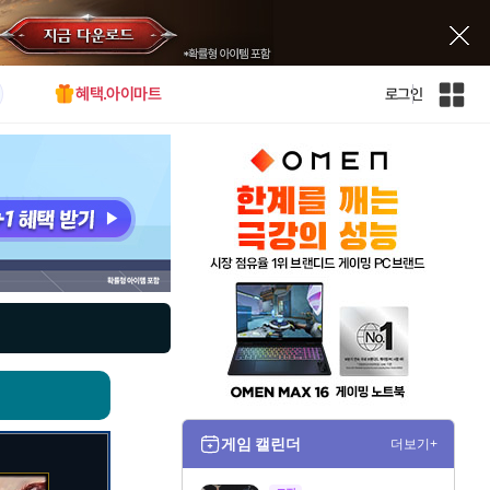
혜택.아이마트
로그인
인
벤
전
체
사
이
트
맵
게임 캘린더
더보기+