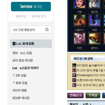
로그인
가렌
갈리오
회원가입
ID/PW 찾기
노틸러스
녹턴
LoL 화제 집중
라칸
람머스
정보 · 뉴스 모음
최근
평가
된 공략
유저 정보 게시판
어디한번 놀아볼까아~2차
로크
루시안
LoL · e스포츠 이야기
리 신의 정석 (8월 1일
└
3추 모음
[Challenger] 미드 
브론즈에서만 먹히는 1렙
└
10추 모음
말자하
말파이트
미드 요우네 채신 공략
치지직 팟벤
SOOP 게시판
바이
베이가
챔피언
시즌