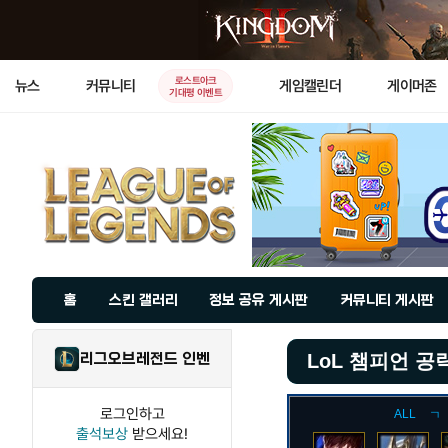
로스트아크
뉴스
커뮤니티
게임캘린더
게이머존
기대평 이벤트
홈
스킨 갤러리
정보 공유 게시판
커뮤니티 게시판
리그오브레전드 인벤
LoL 챔피언 공
로그인하고
ALL
ㄱ
출석보상
받으세요!