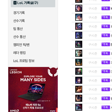
LoL 기록실(구)
하이머딩거
헤카림
구시즌
경기기록
구시즌
선수기록
구시즌
팀 통산
구시즌
선수 통산
챔피언 픽/밴
구시즌
레더 랭킹
구시즌
LoL 프로팀 정보
구시즌
구시즌
구시즌
구시즌
구시즌
구시즌