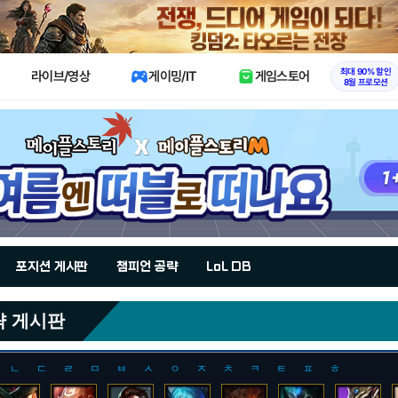
X
최대 90% 할인
라이브/영상
게이밍/IT
게임스토어
8월 프로모션
포지션 게시판
챔피언 공략
LoL DB
략 게시판
ㄴ
ㄷ
ㄹ
ㅁ
ㅂ
ㅅ
ㅇ
ㅈ
ㅊ
ㅋ
ㅌ
ㅍ
ㅎ