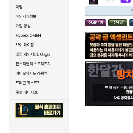
구시즌
여행
해외게임정보
게임 영상
HyperX OMEN
브이 라이징
일곱 개의 대죄: Origin
몬스터헌터 스토리즈3
바이오하자드 레퀴엠
드래곤 퀘스트7
풋볼 매니저26