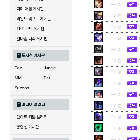
우르곳
워윅
구시즌
파티 매칭 게시판
구시즌
와일드 리프트 게시판
자이라
자크
구시즌
TFT 모드 게시판
구시즌
칼바람 나락 게시판
직스
진
구시즌
포지션 게시판
구시즌
Top
Jungle
구시즌
카이사
카직스
Mid
Bot
구시즌
Support
구시즌
퀸
크산테
미디어 갤러리
구시즌
팬아트 카툰 갤러리
구시즌
트리스타나
트린다미어
동영상 게시판
구시즌
구시즌