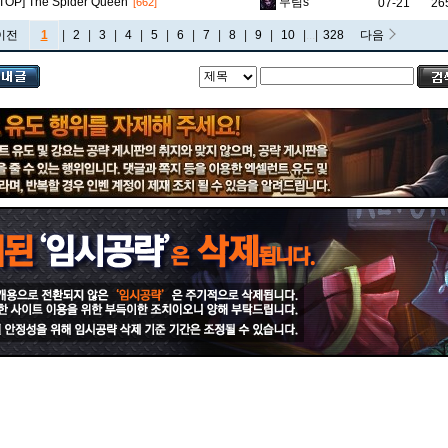
[TOP] The Spider Queen
무림s
07-21
26
[662]
이전
1
|
2
|
3
|
4
|
5
|
6
|
7
|
8
|
9
|
10
|
...
|
328
다음