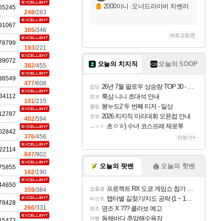
자야
2000이니
·
오너드라이버 차벤러
65245
248
/283
91067
305
/346
새로고침
조이
78799
193
/221
39072
오늘의 치지직
오늘의 SOOP
382
/455
카시오페아
38549
477
/608
26년 7월 팔로우 상승량 TOP 30 - 월간 치지직
잡담
34112
룩삼 니니 초대석 안내
정보
101
/215
봉누도2 두 번째 티저 - 일상
클립
12787
코르키
2026 치지직 이리대회 오픈컵 안내
정보
402
/594
초ㅇㅎ) 수녀 코스프레 제로투
ㅗㅜㅑ
02842
376
/456
더보기+
22114
트런들
847
/902
오늘의 팟벤
오늘의 핫벤
75855
162
/190
44650
프로젝트 RX 도쿄 게임쇼 참가 결정
섭컬겜
359
/384
피즈
챕터별 길찾기/지도 공략 (1 ~ 12장)
비스트
78428
266
/331
명조 X ??? 콜라보 예고
명조
동해바다 추암해수욕장
여행
15472