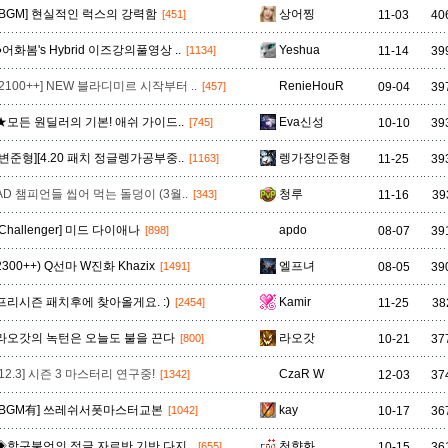
유나라
유미
이렐리아
이블린
이즈리얼
일라오이
자르반 4세
[BGM] 현실적인 럭스의 강력함
상어찡
11-03
40
[451]
●어화봄's Hybrid 이즈강의풀영상 ..
Yeshua
11-14
39
[1134]
자헨
잔나
잭스
제드
제라스
제리
제이스
[2100++] NEW 블라디미르 시작부터 ..
RenieHouR
09-04
39
[457]
★모든 원딜러의 기본! 애쉬 가이드..
Eva신성
10-10
39
[745]
질리언
징크스
초가스
카르마
카밀
카사딘
카서스
[변준형][4.20 패치 정글렝가공부중..
렝가장인준형
11-25
39
[1163]
AD 챔피언들 씹어 먹는 돌덩이 (3월..
청루
11-16
39
[343]
[Challenger] 미드 다이애나
apdo
08-07
39
[898]
카타리나
칼리스타
케넨
케이틀린
케인
케일
코그모
2300++) Q선마 W진화 Khazix
엘프녀
08-05
39
[1491]
프리시즌 패치후에 찾아올게요. :)
Kamir
11-25
38
[2454]
클레드
키아나
킨드레드
타릭
탈론
탈리야
탐 켄치
라오갓의 녹턴은 오늘도 불을 끈다
라오갓
10-21
37
[800]
[12.3] 시즌 3 마스터리 연구중!
CzaR W
12-03
37
[1342]
트위스티드 페이트
트위치
티모
파이크
판테온
피들스틱
피오라
[BGM有] 쓰레쉬서폿마스터교본
kay
10-17
36
[1042]
◈함구불언의 정글 자르반 기반 다지..
천향화
10-15
36
[655]