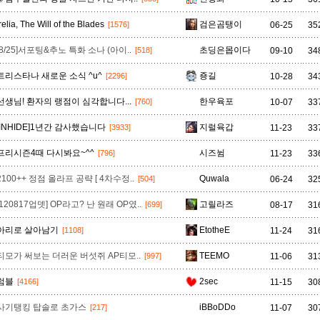
흐웨이
Irelia, The Will of the Blades
검은곰탱이
06-25
35
[1576]
[8/25]서포팅&추노 특화 소나 (아이..
초딩은몹이다
09-10
34
[518]
트리스타나 새로운 소식 ^u^
죵길
10-28
34
[2296]
선생님! 환자의 랭점이 심각합니다...
한우육포
10-07
33
[760]
[INHIDE]1년간 감사했습니다
지럴육갑
11-23
33
[3933]
프리시즌4때 다시봐요~^^
시즈뉨
11-23
33
[796]
2100++ 정점 올라프 공략 [ 4차수정..
Quwala
06-24
32
[504]
[120817업뎃] OP라고? 난 원래 OP였..
고릴라즈
08-17
31
[699]
아리로 살아남기
EtotheE
11-24
31
[1108]
티모가 써보는 더러운 버섯쥐 AP티모..
TEEMO
11-06
31
[997]
럼블
2sec
11-15
30
[4166]
사기탱킹 탑솔로 초가스
iBBoDDo
11-07
30
[217]