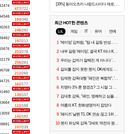
[33%] 동아오츠카 나랑드사이다 제로, 오리지널, 345ml, 24개
42474
477
/722
94548
194
/340
최근 HOT한 콘텐츠
80263
248
/292
LoL
게임
IT
유머
연예
39482
197
/212
1
'에이밍' 김하람, "팀 내 갈등 반성... 끝까지 뛰고 싶었다"
65676
2
내부 갈등 '에이밍', 결국 KT 떠나 KRX로...'지우'와 트레이드
253
/278
02179
3
우리는 갑자기 잘해진 게 아니다 '씨맥' 김대호 감독의 자신감
256
/281
4
갈피를 잡지 못한 젠지, DK에게도 0:2 패배
96708
212
/260
5
임재현 감독대행 "패인은 복합적", '도란' "팀에 과부하 왔다"
94725
162
/177
6
치명타 1% 룬 챙겼죠? 그 시절 그 감성 '롤 클래식' 30일 출시
91460
130
/157
7
김대호 감독, "패인, 명쾌하고 심플...다시 힘낼 수 있어"
33664
8
여름의 KT, 한화생명까지 잡았다
122
/168
13059
9
'페이즈' 날뛴 T1, DK 연승 끊고 1위 지켜
142
/182
10
젠지 유상욱 감독 "2세트 역전의 원인...너무 급했다"
09891
197
/239