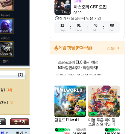
모집
아스오라 CBT 모집
08.19
나피리
참가자 모집까지 남은 기간
12
01
40
07
Days
Hours
Min
Sec
라이즈
게임 핫딜 (PC/스팀)
스토어+
렝가
귀무자: 검의 길 예약 판매 중!
10% 할인과
이니&베니 혜택까지!
[?]
인벤게임즈 8월 특별 할인!
드래곤소드: 어웨이크닝 입점!
문명 7 특별 할인!
비스트 오브 리인카네이션 정식 출시!
커세어 코브 출시 기념 할인!
더 렐릭 퍼스트 가디언 정식 출시
베데스다 40주년 기념 할인 중!
마블 투혼 파이팅 소울즈 예약 판매 중!
캡콤 프렌차이즈 할인 진행 중!
캡콤 일부 상품 상시 할인
스타워즈 은하계 레이서
로블록스 기프트 카드 공식 입점
인기 퍼블리셔 모음!
스팀으로 만나는 드래곤소드!
조선&고려 DLC 출시 예정
게임프릭 신작 IP
해적'섬'을 발전시키자!
설화x하드코어 액션!
베데스다의 명작들을
마블 히어로 총 출동&화려한 격투!
몬헌, 바하 등 인기 IP를
몬헌 와일즈 & 드래곤즈 도그마2
인벤게임즈에서 10% 추가 적립
Robux를 가장 안전하고
마오카이
최대 90% 할인가를 만나보세요!
네이버혜택과 함께 만나보세요!
50%할인&추가 적립까지!
네이버 혜택가와 함께 예약하세요!
할인&네이버혜택으로 만나보세요!
네이버페이 혜택과 만나보세요!
40주년 프로모션으로 만나보세요!
네이버 포인트 혜택까지!
할인가에 만나보세요!
일부 에디션 상시 할인!
혜택으로 예약 판매 중
편안하게 충전하세요
수정)
[13]
간단)
[3]
바루스
팰월드 Palworld
마블 투혼 파이팅
소울즈 얼티밋 에디
션 예약구매 MARV
5%
32,000
5%
브랜드
EL Tokon Fighting S
조회
평가