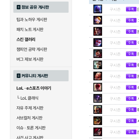
정보 공유 게시판
구시즌
팁과 노하우 게시판
블라디미르
블리츠크랭크
구시즌
패치 노트 게시판
구시즌
스킨 갤러리
구시즌
세라핀
세주아니
챔피언 공략 게시판
구시즌
버그 제보 게시판
구시즌
시비르
신 짜오
커뮤니티 게시판
구시즌
구시즌
LoL · e스포츠 이야기
아칼리
아크샨
└
LoL 클래식
구시즌
자유 주제 게시판
구시즌
에코
엘리스
서브컬처 게시판
구시즌
이슈 · 토론 게시판
구시즌
사건 사고 게시판