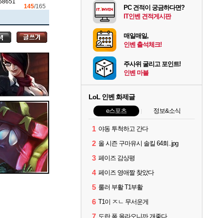
58651
145
/165
PC 견적이 궁금하다면?
IT인벤 견적게시판
매일매일,
인벤 출석체크!
주사위 굴리고 포인트!
인벤 마블
LoL 인벤 화제글
e스포츠
정보&소식
1
야동 투척하고 간다
2
올 시즌 구마유시 솔킬 64회..jpg
3
페이즈 감상평
4
페이즈 영애짤 찾았다
5
룰러 부활 T1부활
6
T1이 ㅈㄴ 무서운게
7
도란 폼 올라오니까 개좋다