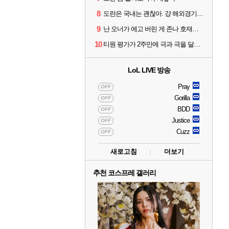
8
도란은 국내는 괜찮아. 걍 해외경기가 개 쓰레기라 그래
9
난 오너가 에고 버린 게 존나 호재라고 봄
10
티원 평가가 2주만에 극과 극을 달리고 있네
LoL LIVE 방송
Pray
OFF
Gorilla
OFF
BDD
OFF
Justice
OFF
Cuzz
OFF
새로고침
더보기
추천 코스프레 갤러리