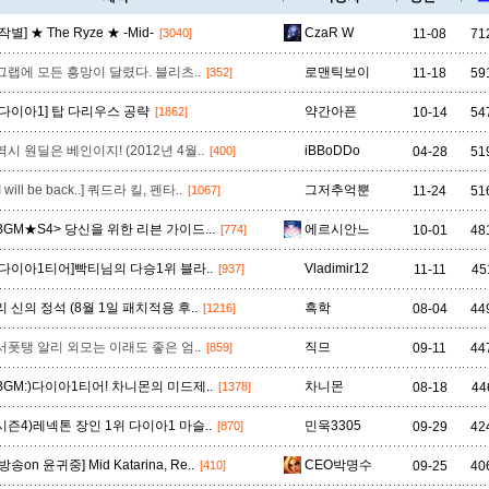
[작별] ★ The Ryze ★ -Mid-
CzaR W
11-08
71
[3040]
비에고
빅토르
뽀삐
사미라
사이온
사일러스
샤코
그랩에 모든 흥망이 달렸다. 블리츠..
로맨틱보이
11-18
59
[352]
[다이아1] 탑 다리우스 공략
약간아픈
10-14
54
[1862]
역시 원딜은 베인이지! (2012년 4월..
iBBoDDo
04-28
51
[400]
세트
소나
소라카
쉔
쉬바나
스몰더
스웨인
[I will be back..] 쿼드라 킬, 펜타..
그저추억뿐
11-24
51
[1067]
BGM★S4> 당신을 위한 리븐 가이드...
에르시안느
10-01
48
[774]
신드라
신지드
쓰레쉬
아리
아무무
아우렐리온 솔
아이번
[다이아1티어]빡티님의 다승1위 블라..
Vladimir12
11-11
45
[937]
리 신의 정석 (8월 1일 패치적용 후..
흑학
08-04
44
[1216]
아트록스
아펠리오스
알리스타
암베사
애니
애니비아
애쉬
서폿탱 알리 외모는 이래도 좋은 엄..
직므
09-11
44
[859]
BGM:)다이아1티어! 차니몬의 미드제..
차니몬
08-18
44
[1378]
오공
오로라
오른
오리아나
올라프
요네
요릭
시즌4)레넥톤 장인 1위 다이아1 마슬..
민욱3305
09-29
42
[870]
[방송on 윤귀중] Mid Katarina, Re..
CEO박명수
09-25
40
[410]