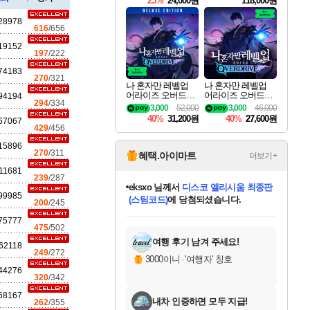
25%
24,000원
118,000원
ouls Ultimate Edition
Pre-Purchase
28978
616
/656
세나
19152
197
/222
74183
270
/321
나 혼자만 레벨업
나 혼자만 레벨업
어라이즈 오버드라
어라이즈 오버드라
94194
스카너
294
/334
이브 디럭스 에디션
이브 Solo Leveling A
3,000
52,000
3,000
46,000
Solo Leveling Arise
rise
40%
31,200원
40%
27,600원
67067
Overdrive Deluxe Edi
429
/456
tion
15896
아지르
270
/311
혜택.아이마트
더보기+
11681
239
/287
eksxo
님께서
디스코 엘리시움 최종판
99985
(스팀코드)
에 당첨되셨습니다.
200
/245
야스오
미오몬도
아기쿠키
칠부
설레임v
어느덧
동작그만
영웅97
우는무
유리별
나무아래쉼터
달빛아이
밍끼
해무
스태지
안드레아
어느날
꺽다리아조씨
농업코코
꾸링내
님께서
님께서
님께서
님께서
님께서
님께서
님께서
님께서
님께서
님께서
님께서
님께서
님께서
님께서
님께서
님께서
님께서
네이버페이 1만원
로블록스 기프트카드
엘든 링 밤의 통치자
님께서
님께서
엘든 링 밤의 통치자
네이버페이 1만원
로블록스 기프트카드
(본편포함) 데이브 더
네이버페이 1만원
로블록스 기프트카드
인투 더 브리치
로블록스 기프트카드
엘든 링 밤의 통치자
(본편포함) 데이브 더
(본편포함) 데이브 더
드래곤 퀘스트 XI S
파이어걸 핵 앤
몬스터 헌터 라이즈 +
로블록스
로블록스
75777
디럭스 에디션 (스팀코드)
다이버 인 더 정글 번들 (스팀코드)
교환권
1만원권
디럭스 에디션 (스팀코드)
다이버 인 더 정글 번들 (스팀코드)
(스팀코드)
교환권
1만원권
기프트카드 1만 5천원권
지나간 시간을 찾아서 데피니티브
2만원권
디럭스 에디션 (스팀코드)
다이버 인 더 정글 번들 (스팀코드)
스플래시 레스큐 DX (스팀코드)
교환권
기프트카드 1만원권
선브레이크 (스팀코드)
8천원권
에 당첨되셨습니다.
에 당첨되셨습니다.
에 당첨되셨습니다.
에 당첨되셨습니다.
에 당첨되셨습니다.
를 교환.
를 교환.
에 당첨되셨습니다.
에
를 교환.
를 교환.
에
에
에
에
에
에
에
475
/502
당첨되셨습니다.
당첨되셨습니다.
당첨되셨습니다.
당첨되셨습니다.
에디션 (스팀코드)
당첨되셨습니다.
당첨되셨습니다.
당첨되셨습니다.
당첨되셨습니다.
를 교환.
여행 후기 남겨 주세요!
62118
249
/272
우디르
3000이니
·
'여행자' 칭호
44276
320
/342
68167
내차 인증하면 모두 지급!
262
/355