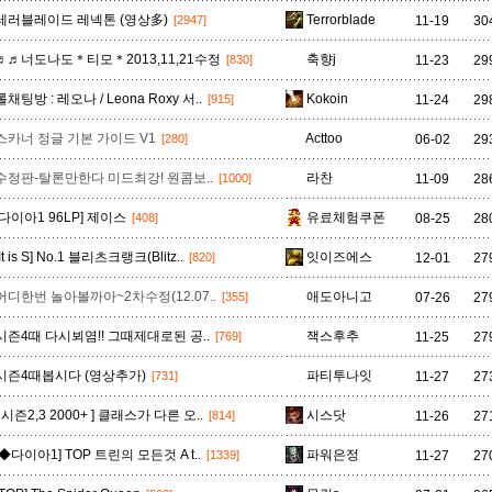
테러블레이드 레넥톤 (영상多)
Terrorblade
11-19
30
[2947]
♬♬너도나도＊티모＊2013,11,21수정
축향j
11-23
29
[830]
롤채팅방 : 레오나 / Leona Roxy 서..
Kokoin
11-24
29
[915]
스카너 정글 기본 가이드 V1
Acttoo
06-02
29
[280]
수정판-탈론만한다 미드최강! 원콤보..
라찬
11-09
28
[1000]
[다이아1 96LP] 제이스
유료체험쿠폰
08-25
28
[408]
[It is S] No.1 블리츠크랭크(Blitz..
잇이즈에스
12-01
27
[820]
어디한번 놀아볼까아~2차수정(12.07..
애도아니고
07-26
27
[355]
시즌4때 다시뵈염!! 그때제대로된 공..
잭스후추
11-25
27
[769]
시즌4때봅시다 (영상추가)
파티투나잇
11-27
27
[731]
[ 시즌2,3 2000+ ] 클래스가 다른 오..
시스닷
11-26
27
[814]
[◆다이아1] TOP 트린의 모든것 A t..
파워은정
11-27
27
[1339]