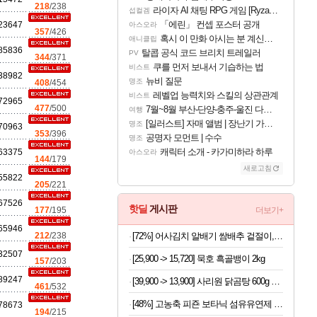
218
/238
라이자 AI 채팅 RPG 게임 [RyzaChat: AI] 공개
섭컬겜
「에린」 컨셉 포스터 공개
23647
아스오라
357
/426
혹시 이 만화 아시는 분 계신가요
애니클립
85836
탈콥 공식 코드 브리치 트레일러
PV
344
/371
쿠를 먼저 보내서 기습하는 법
비스트
38982
뉴비 질문
명조
408
/454
레벨업 능력치와 스킬의 상관관계
비스트
72965
477
/500
7월~8월 부산-단양-충주-울진 다녀왔어요~
여행
[일러스트] 자매 앨범 | 장난기 가득한 오후의 공원 (리메이크판)
명조
70963
353
/396
공명자 모먼트 | 수수
명조
캐릭터 소개 - 카가미하라 하루
63375
아스오라
144
/179
새로고침
55822
205
/221
67526
핫딜
게시판
177
/195
더보기+
65946
[72%] 어사김치 알배기 쌈배추 겉절이, 2kg, 1개
212
/238
32507
[25,900 -> 15,720] 묵호 흑골뱅이 2kg
157
/203
89247
[39,900 -> 13,900] 사리원 닭곰탕 600g x 4팩
461
/532
[48%] 고농축 피죤 보타닉 섬유유연제 프리지아 자몽, 1.3L, 4개
78673
194
/215