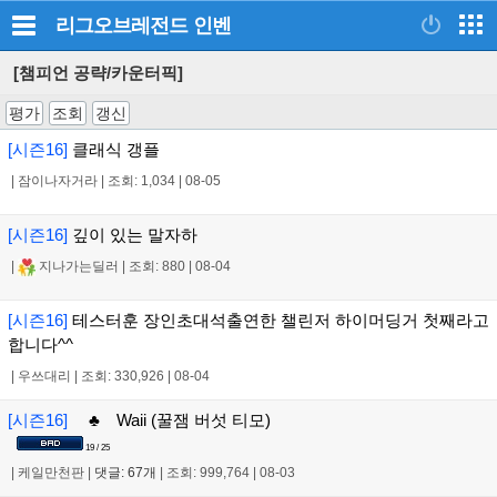
리그오브레전드
인벤
[챔피언 공략/카운터픽]
평가
조회
갱신
[시즌16]
클래식 갱플
|
잠이나자거라
|
조회: 1,034
|
08-05
[시즌16]
깊이 있는 말자하
|
지나가는딜러
|
조회: 880
|
08-04
[시즌16]
테스터훈 장인초대석출연한 챌린저 하이머딩거 첫째라고
합니다^^
|
우쓰대리
|
조회: 330,926
|
08-04
[시즌16]
♣ Waii (꿀잼 버섯 티모)
19 / 25
|
케일만천판
|
댓글: 67개
|
조회: 999,764
|
08-03