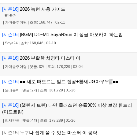
[시즌16]
2026 녹턴 사용 가이드
평가중 (
2
)
|
가마솥추어탕
|
조회: 168,747
|
02-11
[시즌16]
[BGM] D1~M1 SoyaNSun 이 정글 마오카이 하는법
|
Soya24
|
조회: 168,646
|
02-10
[시즌16]
2026 부활한 치명타 마스터 이
|
가마솥추어탕
|
댓글: 3개
|
조회: 178,229
|
02-04
[시즌16]
■■ 새로 떠오르는 빌드 집공+황새 JG아무무▒■■
|
모래놀이
|
댓글: 2개
|
조회: 381,729
|
01-26
[시즌16]
(챌린저 트린) 나만 몰래쓰던 승률90% 이상 보장 템트리
(미드트린)
|
참새얀쿡
|
댓글: 4개
|
조회: 178,289
|
01-26
[시즌15]
누구나 쉽게 쓸 수 있는 마스터 이 공략