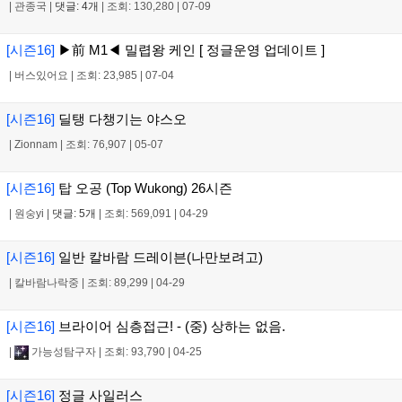
|
관종국
|
댓글: 4개
|
조회: 130,280
|
07-09
[시즌16]
▶前 M1◀ 밀렵왕 케인 [ 정글운영 업데이트 ]
|
버스있어요
|
조회: 23,985
|
07-04
[시즌16]
딜탱 다챙기는 야스오
|
Zionnam
|
조회: 76,907
|
05-07
[시즌16]
탑 오공 (Top Wukong) 26시즌
|
원숭yi
|
댓글: 5개
|
조회: 569,091
|
04-29
[시즌16]
일반 칼바람 드레이븐(나만보려고)
|
칼바람나락중
|
조회: 89,299
|
04-29
[시즌16]
브라이어 심층접근! - (중) 상하는 없음.
|
가능성탐구자
|
조회: 93,790
|
04-25
[시즌16]
정글 사일러스