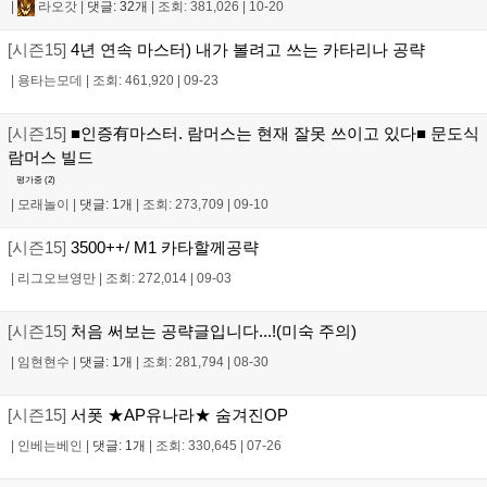
|
라오갓
|
댓글: 32개
|
조회: 381,026
|
10-20
[시즌15]
4년 연속 마스터) 내가 볼려고 쓰는 카타리나 공략
|
용타는모데
|
조회: 461,920
|
09-23
[시즌15]
■인증有마스터. 람머스는 현재 잘못 쓰이고 있다■ 문도식
람머스 빌드
평가중 (
2
)
|
모래놀이
|
댓글: 1개
|
조회: 273,709
|
09-10
[시즌15]
3500++/ M1 카타할께공략
|
리그오브영만
|
조회: 272,014
|
09-03
[시즌15]
처음 써보는 공략글입니다...!(미숙 주의)
|
임현현수
|
댓글: 1개
|
조회: 281,794
|
08-30
[시즌15]
서폿 ★AP유나라★ 숨겨진OP
|
인베는베인
|
댓글: 1개
|
조회: 330,645
|
07-26