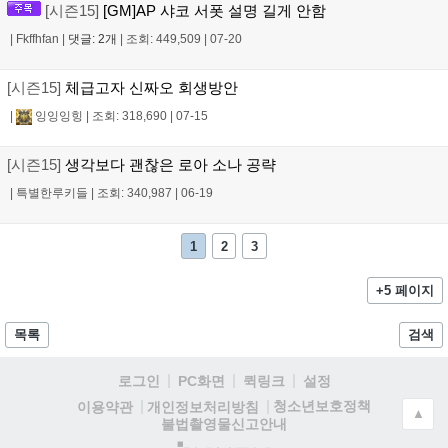
[시즌15]
[GM]AP 샤코 서폿 설명 길게 안함
|
Fkffhfan
|
댓글: 2개
|
조회: 449,509
|
07-20
[시즌15]
체급고자 신짜오 회생방안
|
잉잉잉힝
|
조회: 318,690
|
07-15
[시즌15]
생각보다 괜찮은 로아 소나 공략
|
특별한루키들
|
조회: 340,987
|
06-19
1
2
3
+5 페이지
목록
검색
로그인
PC화면
퀵링크
설정
청소년보호정책
이용약관
개인정보처리방침
▲
불법촬영물신고안내