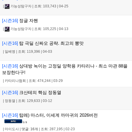
|
가능성탐구자
|
조회: 103,743
|
04-25
[시즌16]
정글 자헨
|
가능성탐구자
|
조회: 105,225
|
04-13
[시즌16]
탑 극딜 신짜오 공략. 최고의 뽕맛
|
일베엥
|
조회: 119,396
|
04-03
[시즌16]
상대방 녹이는 고정딜 양학용 카타리나 - 최소 마관 88을
보장한다구!
|
카타리나협회
|
조회: 474,244
|
03-29
[시즌16]
크산테의 핵심 정동열
|
정동열
|
조회: 129,633
|
03-12
[시즌16]
탑레) 마스터, 이세계 까마귀의 2026버전
5 / 9
|
마이도사
|
댓글: 16개
|
조회: 287,195
|
02-23