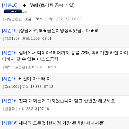
[시즌16]
♣ Waii (초강력 공속 케일)
44 / 51
|
케일만천판
|
댓글: 176개
|
조회: 1,112,862
|
08-03
[시즌16]
[정글에코]※★글쓴이영정먹었답니다★※
|
디드1207
|
조회: 1,799
|
08-01
[시즌16]
실버에서 다이아4티어까지 승률 72%, 익히기만 하면 다이
아까지 갈 수 있는 야스오공략
|
빼박라코등판
|
조회: 2,793
|
07-30
[시즌16]
E 선마 마스터 이
|
Qnrl1001
|
조회: 13,338
|
07-18
[시즌16]
진짜 개쩌는거 가져왔습니다 믿고 한번만 해보세요
|
관종국
|
조회: 22,213
|
07-16
[시즌16]
세나의 모든것 [현시점 가장 완벽한 세나서폿]