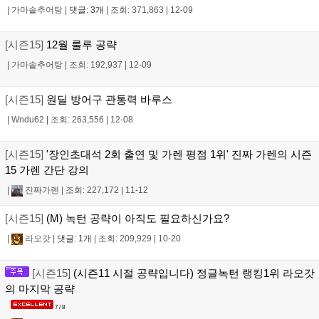
|
가마솥추어탕
|
댓글: 3개
|
조회: 371,863
|
12-09
[시즌15]
12월 룰루 공략
|
가마솥추어탕
|
조회: 192,937
|
12-09
[시즌15]
원딜 방어구 관통력 바루스
|
Wndu62
|
조회: 263,556
|
12-08
[시즌15]
'장인초대석 2회 출연 및 가렌 평점 1위' 진짜 가렌의 시즌
15 가렌 간단 강의
|
진짜가렌
|
조회: 227,172
|
11-12
[시즌15]
(M) 녹턴 공략이 아직도 필요하신가요?
|
라오갓
|
댓글: 1개
|
조회: 209,929
|
10-20
[시즌15]
(시즌11 시절 공략입니다) 정글녹턴 랭킹1위 라오갓
의 마지막 공략
7 / 8