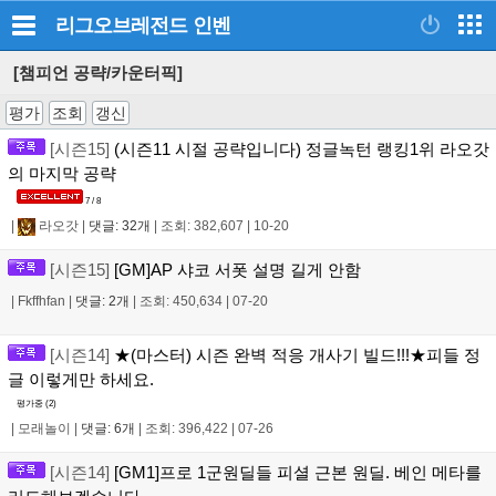
리그오브레전드
인벤
[챔피언 공략/카운터픽]
평가
조회
갱신
[시즌15]
(시즌11 시절 공략입니다) 정글녹턴 랭킹1위 라오갓
의 마지막 공략
7 / 8
|
라오갓
|
댓글: 32개
|
조회: 382,607
|
10-20
[시즌15]
[GM]AP 샤코 서폿 설명 길게 안함
|
Fkffhfan
|
댓글: 2개
|
조회: 450,634
|
07-20
[시즌14]
★(마스터) 시즌 완벽 적응 개사기 빌드!!!★피들 정
글 이렇게만 하세요.
평가중 (
2
)
|
모래놀이
|
댓글: 6개
|
조회: 396,422
|
07-26
[시즌14]
[GM1]프로 1군원딜들 피셜 근본 원딜. 베인 메타를