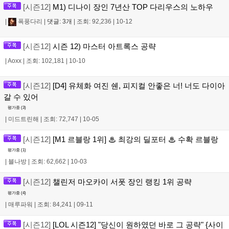
[시즌12]
M1) 디나이 장인 7년산 TOP 다리우스의 노하우
|
폭풍다리
|
댓글: 3개
|
조회: 92,236
|
10-12
[시즌12]
시즌 12) 마스터 아트록스 공략
|
Aoxx
|
조회: 102,181
|
10-10
[시즌12]
[D4] 유체화 여진 쉔, 피지컬 안좋은 너! 너도 다이아
갈 수 있어
평가중 (
3
)
|
미드트린해
|
조회: 72,747
|
10-05
[시즌12]
[M1 르블랑 1위] ♨ 최강의 딜포터 ♨ 수확 르블랑
평가중 (
1
)
|
블나방
|
조회: 62,662
|
10-03
[시즌12]
챌린저 마오카이 서폿 장인 랭킹 1위 공략
평가중 (
4
)
|
매루파워
|
조회: 84,241
|
09-11
[시즌12]
[LOL 시즌12] "당신이 원하였던 바로 그 공략" {사이