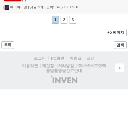
6 / 6
|
여리여리열
|
댓글: 9개
|
조회: 147,715
|
09-18
1
2
3
+5 페이지
목록
검색
로그인
PC화면
퀵링크
설정
청소년보호정책
이용약관
개인정보처리방침
▲
불법촬영물신고안내
(주)
인
벤