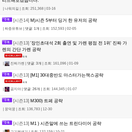
리드해보겠습니다.
|
나워의길
|
조회: 251,368
|
03-16
[시즌14]
M)시즌 5부터 딩거 한 유저의 공략
|
짜증유튜브
|
댓글: 1개
|
조회: 152,593
|
02-05
[시즌13]
'장인초대석 2회 출연 및 가렌 평점 전 1위' 진짜 가
렌의 간단 가렌 공략
6 / 6
|
진짜가렌
|
댓글: 3개
|
조회: 161,096
|
01-09
[시즌13]
[M1] 30대중반도 마스터가는잭스공략
4 / 6
|
곰지야
|
댓글: 26개
|
조회: 144,345
|
01-07
[시즌13]
M300) 트페 공략
|
꿍덕꿍
|
조회: 136,783
|
12-30
[시즌13]
M1 ) 시즌말에 쓰는 트린다미어 공략
|
고기분쇄기
|
조회: 132,159
|
10-21