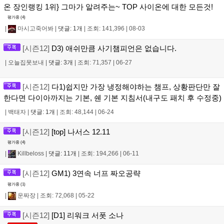
온 장인랭킹 1위} 그마가 알려주는~ TOP 사이온에 대한 모든것!
평가중 (
4
)
|
마시고죽어봐
|
댓글: 1개
|
조회: 141,396
|
08-03
[시즌12]
D3) 애쉬만큼 사기챔피언은 없습니다.
|
오늘집못보내
|
댓글: 3개
|
조회: 71,357
|
06-27
[시즌12]
다1)쉽지만 가장 냉정해야하는 챔프, 상황판단만 잘
한다면 다이아까지는 기본, 쉔 기본 지침서(내구도 패치 후 수정중)
|
백태자
|
댓글: 1개
|
조회: 48,144
|
06-24
[시즌12]
[top] 나서스 12.11
평가중 (
4
)
|
Killbeloss
|
댓글: 11개
|
조회: 194,266
|
06-11
[시즌12]
GM1) 3연속 너프 짜오공략
평가중 (
1
)
|
운짜장
|
조회: 72,068
|
05-22
[시즌12]
[D1] 리워크 서폿 소나