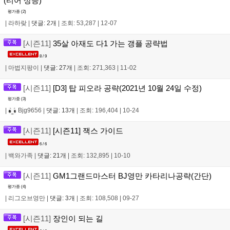
(티어 상승)
평가중 (
2
)
|
라하랒
|
댓글: 2개
|
조회: 53,287
|
12-07
[시즌11]
35살 아재도 다1 가는 갱플 공략법
8 / 9
|
마법지팡이
|
댓글: 27개
|
조회: 271,363
|
11-02
[시즌11]
[D3] 탑 피오라 공략(2021년 10월 24일 수정)
평가중 (
3
)
|
Bjg9656
|
댓글: 13개
|
조회: 196,404
|
10-24
[시즌11]
[시즌11] 잭스 가이드
6 / 6
|
백와가족
|
댓글: 21개
|
조회: 132,895
|
10-10
[시즌11]
GM1그랜드마스터 BJ영만 카타리나공략(간단)
평가중 (
4
)
|
리그오브영만
|
댓글: 3개
|
조회: 108,508
|
09-27
[시즌11]
장인이 되는 길