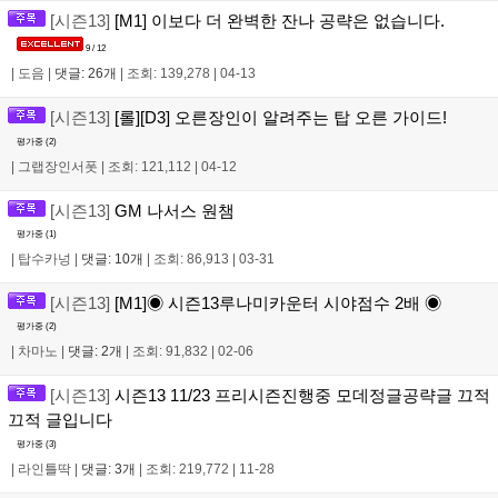
[시즌13]
[M1] 이보다 더 완벽한 잔나 공략은 없습니다.
9 / 12
|
도음
|
댓글: 26개
|
조회: 139,278
|
04-13
[시즌13]
[롤][D3] 오른장인이 알려주는 탑 오른 가이드!
평가중 (
2
)
|
그랩장인서폿
|
조회: 121,112
|
04-12
[시즌13]
GM 나서스 원챔
평가중 (
1
)
|
탑수카넝
|
댓글: 10개
|
조회: 86,913
|
03-31
[시즌13]
[M1]◉ 시즌13루나미카운터 시야점수 2배 ◉
평가중 (
2
)
|
차마노
|
댓글: 2개
|
조회: 91,832
|
02-06
[시즌13]
시즌13 11/23 프리시즌진행중 모데정글공략글 끄적
끄적 글입니다
평가중 (
3
)
|
라인틀딱
|
댓글: 3개
|
조회: 219,772
|
11-28