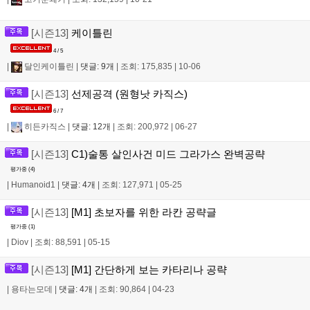
[시즌13]
케이틀린
4 / 5
|
달인케이틀린
|
댓글: 9개
|
조회: 175,835
|
10-06
[시즌13]
선제공격 (원형낫 카직스)
6 / 7
|
히든카직스
|
댓글: 12개
|
조회: 200,972
|
06-27
[시즌13]
C1)술통 살인사건 미드 그라가스 완벽공략
평가중 (
4
)
|
Humanoid1
|
댓글: 4개
|
조회: 127,971
|
05-25
[시즌13]
[M1] 초보자를 위한 라칸 공략글
평가중 (
1
)
|
Diov
|
조회: 88,591
|
05-15
[시즌13]
[M1] 간단하게 보는 카타리나 공략
|
용타는모데
|
댓글: 4개
|
조회: 90,864
|
04-23