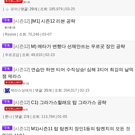
10 / 11
|
프아
|
댓글: 29개
|
조회: 185,979
|
03-25
[시즌12]
[M1] 시즌12 리븐 공략
평가중 (
2
)
|
Resive
|
조회: 70,246
|
03-07
[시즌12]
M) 메타가 변했다 선체안쓰는 우르곳 장인 공략
|
우르곳감
|
조회: 49,010
|
02-23
[시즌12]
연습만 하면 티어 수직상승! 심해 1티어 최강의 날먹
챔 제라스
8 / 13
|
제라스성애자
|
댓글: 35개
|
조회: 204,017
|
02-15
[시즌12]
C1) 그라가스할래요 탑 그라가스 공략
4 / 5
|
룬니
|
댓글: 2개
|
조회: 113,784
|
01-05
[시즌12]
M1)시즌11 탑 탐켄치 장인1등의 탐켄치의 모든 것