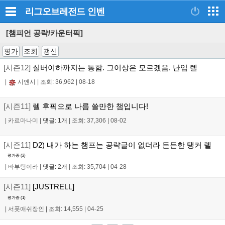
리그오브레전드
인벤
[챔피언 공략/카운터픽]
평가
조회
갱신
[시즌12]
실버이하까지는 통함. 그이상은 모르겠음. 난입 렐
|
시엔시
|
조회: 36,962
|
08-18
[시즌11]
렐 후픽으로 나름 쓸만한 챔입니다!
|
카르마나미
|
댓글: 1개
|
조회: 37,306
|
08-02
[시즌11]
D2) 내가 하는 챔프는 공략글이 없더라 든든한 탱커 렐
평가중 (
2
)
|
바부팅이라
|
댓글: 2개
|
조회: 35,704
|
04-28
[시즌11]
[JUSTRELL]
평가중 (
1
)
|
서폿애쉬장인
|
조회: 14,555
|
04-25