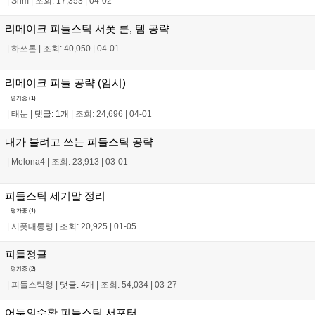
|
Srim
|
조회: 17,353
|
04-02
리메이크 피들스틱 서폿 룬, 템 공략
|
하쓰톤
|
조회: 40,050
|
04-01
리메이크 피들 공략 (임시)
평가중 (
1
)
|
태눈
|
댓글: 1개
|
조회: 24,696
|
04-01
내가 볼려고 쓰는 피들스틱 공략
|
Melona4
|
조회: 23,913
|
03-01
피들스틱 세기말 정리
평가중 (
1
)
|
서폿대통령
|
조회: 20,925
|
01-05
피들정글
평가중 (
2
)
|
피들스틱형
|
댓글: 4개
|
조회: 54,034
|
03-27
어둠의수확 피들스틱 서포터