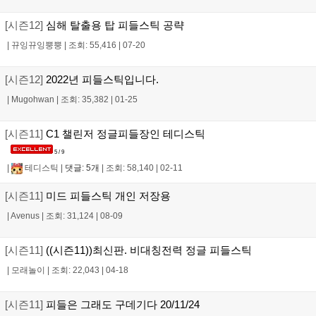
[시즌12]
심해 탈출용 탑 피들스틱 공략
|
뀨잉뀨잉뿡뿡
|
조회: 55,416
|
07-20
[시즌12]
2022년 피들스틱입니다.
|
Mugohwan
|
조회: 35,382
|
01-25
[시즌11]
C1 챌린저 정글피들장인 테디스틱
5 / 9
|
테디스틱
|
댓글: 5개
|
조회: 58,140
|
02-11
[시즌11]
미드 피들스틱 개인 저장용
|
Avenus
|
조회: 31,124
|
08-09
[시즌11]
((시즌11))최신판. 비대칭전력 정글 피들스틱
|
모래놀이
|
조회: 22,043
|
04-18
[시즌11]
피들은 그래도 구데기다 20/11/24