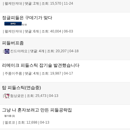
|
왤케만져대
|
댓글: 2개
|
조회: 15,570
|
11-24
정글피들은 구데기가 맞다
6 / 8
|
왤케만져대
|
댓글: 6개
|
조회: 40,004
|
06-03
피들버프좀
|
킨드야캐요
|
댓글: 4개
|
조회: 20,207
|
04-18
리메이크 피들스틱 잡기술 발견했습니다
|
주름이주름
|
댓글: 4개
|
조회: 19,987
|
04-17
탑 피들스틱(연습중)
|
험상궂은
|
조회: 25,473
|
04-13
그냥 나 혼자보려고 만든 피들공략집
평가중 (
1
)
|
엘로코
|
조회: 12,698
|
04-13