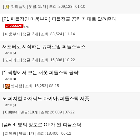
|
갓피들갓
|
댓글: 15개
|
조회: 209,123
|
01-10
[P1 피들장인 마움부자] 피들정글 공략 제대로 알려준다
4 / 6
|
마움부자
|
댓글: 3개
|
조회: 83,524
|
11-14
서포터로 시작하는 슈퍼로밍 피들스틱스
평가중 (
2
)
|
깐지리그
|
댓글: 2개
|
조회: 15,306
|
10-22
[*] 픽창에서 보는 서폿 피들스틱 공략
평가중 (
1
)
|
옛사람
|
조회: 16,253
|
08-15
노 피지컬 아저씨도 다이아, 피들스틱 서폿
평가중 (
2
)
|
Culpae
|
댓글: 19개
|
조회: 26,009
|
07-22
[플레4] 빛의 망토로 OP가 된 피들스틱
|
회복과
|
댓글: 1개
|
조회: 18,400
|
06-12