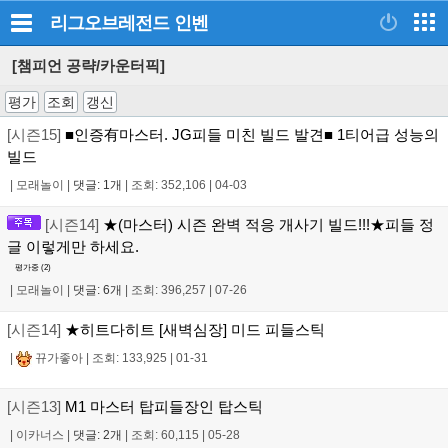
리그오브레전드
인벤
[챔피언 공략/카운터픽]
평가
조회
갱신
[시즌15]
■인증有마스터. JG피들 미친 빌드 발견■ 1티어급 성능의
빌드
|
모래놀이
|
댓글: 1개
|
조회: 352,106
|
04-03
[시즌14]
★(마스터) 시즌 완벽 적응 개사기 빌드!!!★피들 정
글 이렇게만 하세요.
평가중 (
2
)
|
모래놀이
|
댓글: 6개
|
조회: 396,257
|
07-26
[시즌14]
★히트다히트 [새벽심장] 미드 피들스틱
|
뀨가좋아
|
조회: 133,925
|
01-31
[시즌13]
M1 마스터 탑피들장인 탑스틱
|
이카너스
|
댓글: 2개
|
조회: 60,115
|
05-28