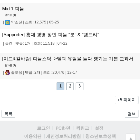
Mid 1 피들
평가중 (
1
)
|
악소진
|
조회: 12,575
|
05-25
[Supporter] 홍대 경영 장인 피들 "룬" & "템트리"
|
글경
|
댓글: 1개
|
조회: 11,518
|
04-22
[미드&칼바람] 피들스틱 ->딜과 유틸을 둘다 챙기는 기본 교과서
평가중 (
1
)
|
솔오음
|
댓글: 2개
|
조회: 20,476
|
12-17
1
2
3
+5 페이지
목록
검색
로그인
PC화면
퀵링크
설정
청소년보호정책
이용약관
개인정보처리방침
▲