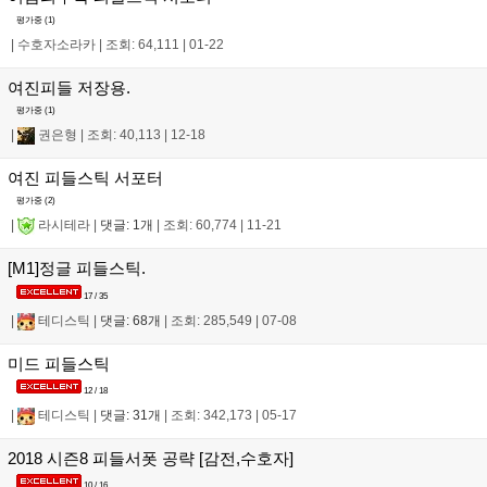
평가중 (
1
)
|
수호자소라카
|
조회: 64,111
|
01-22
여진피들 저장용.
평가중 (
1
)
|
권은형
|
조회: 40,113
|
12-18
여진 피들스틱 서포터
평가중 (
2
)
|
라시테라
|
댓글: 1개
|
조회: 60,774
|
11-21
[M1]정글 피들스틱.
17 / 35
|
테디스틱
|
댓글: 68개
|
조회: 285,549
|
07-08
미드 피들스틱
12 / 18
|
테디스틱
|
댓글: 31개
|
조회: 342,173
|
05-17
2018 시즌8 피들서폿 공략 [감전,수호자]
10 / 16