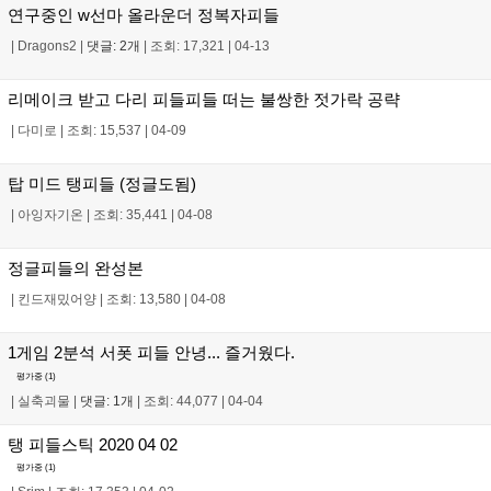
연구중인 w선마 올라운더 정복자피들
|
Dragons2
|
댓글: 2개
|
조회: 17,321
|
04-13
리메이크 받고 다리 피들피들 떠는 불쌍한 젓가락 공략
|
다미로
|
조회: 15,537
|
04-09
탑 미드 탱피들 (정글도됨)
|
아잉자기온
|
조회: 35,441
|
04-08
정글피들의 완성본
|
킨드재밌어양
|
조회: 13,580
|
04-08
1게임 2분석 서폿 피들 안녕... 즐거웠다.
평가중 (
1
)
|
실축괴물
|
댓글: 1개
|
조회: 44,077
|
04-04
탱 피들스틱 2020 04 02
평가중 (
1
)