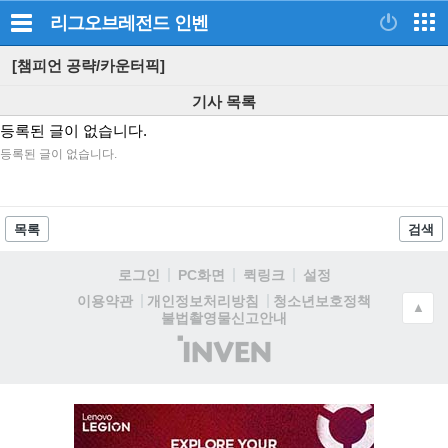
리그오브레전드
인벤
[챔피언 공략/카운터픽]
기사 목록
등록된 글이 없습니다.
등록된 글이 없습니다.
목록
검색
로그인
PC화면
퀵링크
설정
청소년보호정책
이용약관
개인정보처리방침
▲
불법촬영물신고안내
(주)
인
벤