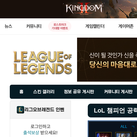
로스트아크
뉴스
커뮤니티
게임캘린더
게이머존
기대평 이벤트
홈
스킨 갤러리
정보 공유 게시판
커뮤니티 게시판
리그오브레전드 인벤
LoL 챔피언 공
로그인하고
ALL
ㄱ
출석보상
받으세요!