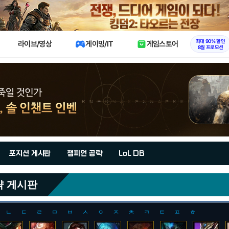
X
최대 90% 할인
라이브/영상
게이밍/IT
게임스토어
8월 프로모션
포지션 게시판
챔피언 공략
LoL DB
략 게시판
ㄴ
ㄷ
ㄹ
ㅁ
ㅂ
ㅅ
ㅇ
ㅈ
ㅊ
ㅋ
ㅌ
ㅍ
ㅎ