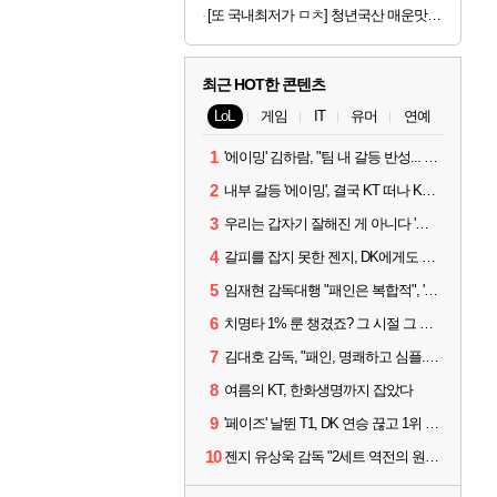
[또 국내최저가 ㅁㅊ] 청년국산 매운맛 굵은 고춧가루 1kg
최근 HOT한 콘텐츠
LoL
게임
IT
유머
연예
1
'에이밍' 김하람, "팀 내 갈등 반성... 끝까지 뛰고 싶었다"
2
내부 갈등 '에이밍', 결국 KT 떠나 KRX로...'지우'와 트레이드
3
우리는 갑자기 잘해진 게 아니다 '씨맥' 김대호 감독의 자신감
4
갈피를 잡지 못한 젠지, DK에게도 0:2 패배
5
임재현 감독대행 "패인은 복합적", '도란' "팀에 과부하 왔다"
6
치명타 1% 룬 챙겼죠? 그 시절 그 감성 '롤 클래식' 30일 출시
7
김대호 감독, "패인, 명쾌하고 심플...다시 힘낼 수 있어"
8
여름의 KT, 한화생명까지 잡았다
9
'페이즈' 날뛴 T1, DK 연승 끊고 1위 지켜
10
젠지 유상욱 감독 "2세트 역전의 원인...너무 급했다"