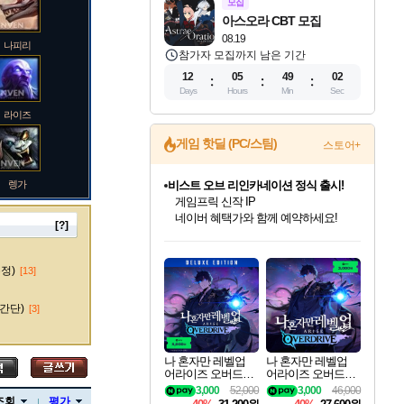
모집
아스오라 CBT 모집
08.19
나피리
참가자 모집까지 남은 기간
12
05
49
01
Days
Hours
Min
Sec
라이즈
게임 핫딜 (PC/스팀)
스토어+
렝가
비스트 오브 리인카네이션 정식 출시!
게임프릭 신작 IP
네이버 혜택가와 함께 예약하세요!
[?]
인벤게임즈 8월 특별 할인!
드래곤소드: 어웨이크닝 입점!
문명 7 특별 할인!
귀무자: 검의 길 예약 판매 중!
커세어 코브 출시 기념 할인!
더 렐릭 퍼스트 가디언 정식 출시
베데스다 40주년 기념 할인 중!
마블 투혼 파이팅 소울즈 예약 판매 중!
캡콤 프렌차이즈 할인 진행 중!
캡콤 일부 상품 상시 할인
스타워즈 은하계 레이서
로블록스 기프트 카드 공식 입점
인기 퍼블리셔 모음!
스팀으로 만나는 드래곤소드!
조선&고려 DLC 출시 예정
10% 할인과
해적'섬'을 발전시키자!
설화x하드코어 액션!
베데스다의 명작들을
마블 히어로 총 출동&화려한 격투!
몬헌, 바하 등 인기 IP를
몬헌 와일즈 & 드래곤즈 도그마2
인벤게임즈에서 10% 추가 적립
Robux를 가장 안전하고
마오카이
최대 90% 할인가를 만나보세요!
네이버혜택과 함께 만나보세요!
50%할인&추가 적립까지!
이니&베니 혜택까지!
할인&네이버혜택으로 만나보세요!
네이버페이 혜택과 만나보세요!
40주년 프로모션으로 만나보세요!
네이버 포인트 혜택까지!
할인가에 만나보세요!
일부 에디션 상시 할인!
혜택으로 예약 판매 중
편안하게 충전하세요
수정)
[13]
간단)
[3]
바루스
나 혼자만 레벨업
나 혼자만 레벨업
어라이즈 오버드라
어라이즈 오버드라
이브 디럭스 에디션
이브 Solo Leveling A
3,000
52,000
3,000
46,000
브랜드
Solo Leveling Arise
rise
조회
평가