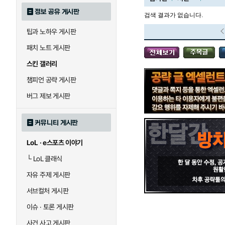
정보 공유 게시판
검색 결과가 없습니다.
팁과 노하우 게시판
블라디미르
블리츠크랭크
패치 노트 게시판
스킨 갤러리
세라핀
세주아니
챔피언 공략 게시판
버그 제보 게시판
시비르
신 짜오
커뮤니티 게시판
LoL · e스포츠 이야기
아칼리
아크샨
└
LoL 클래식
자유 주제 게시판
에코
엘리스
서브컬처 게시판
이슈 · 토론 게시판
사건 사고 게시판