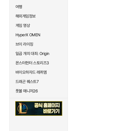
여행
해외게임정보
게임 영상
HyperX OMEN
브이 라이징
일곱 개의 대죄: Origin
몬스터헌터 스토리즈3
바이오하자드 레퀴엠
드래곤 퀘스트7
풋볼 매니저26