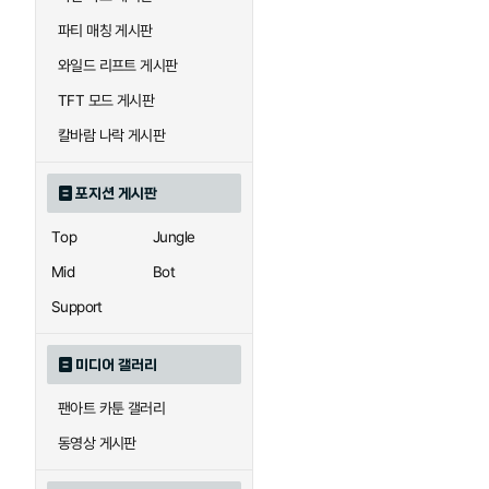
우르곳
워윅
파티 매칭 게시판
와일드 리프트 게시판
자이라
자크
TFT 모드 게시판
칼바람 나락 게시판
직스
진
포지션 게시판
Top
Jungle
카이사
카직스
Mid
Bot
Support
퀸
크산테
미디어 갤러리
팬아트 카툰 갤러리
트리스타나
트린다미어
동영상 게시판