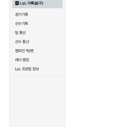
LoL 기록실(구)
하이머딩거
헤카림
경기기록
선수기록
팀 통산
선수 통산
챔피언 픽/밴
레더 랭킹
LoL 프로팀 정보