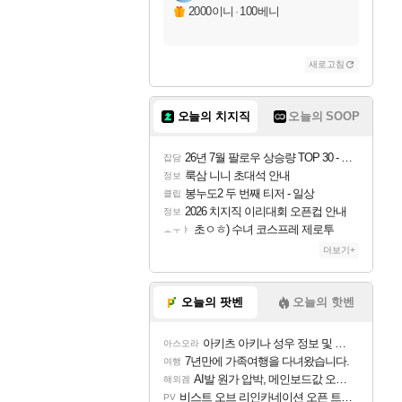
자야
2000이니
·
100베니
새로고침
조이
오늘의 치지직
오늘의 SOOP
카시오페아
26년 7월 팔로우 상승량 TOP 30 - 월간 치지직
잡담
룩삼 니니 초대석 안내
정보
봉누도2 두 번째 티저 - 일상
클립
코르키
2026 치지직 이리대회 오픈컵 안내
정보
초ㅇㅎ) 수녀 코스프레 제로투
ㅗㅜㅑ
더보기+
트런들
오늘의 팟벤
오늘의 핫벤
아키츠 아키나 성우 정보 및 주요 필모
아스오라
피즈
7년만에 가족여행을 다녀왔습니다.
여행
AI발 원가 압박, 메인보드값 오르나
해외겜
비스트 오브 리인카네이션 오픈 트레일러
PV