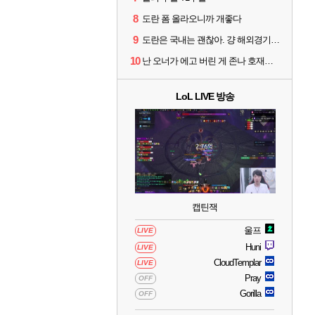
8
도란 폼 올라오니까 개좋다
9
도란은 국내는 괜찮아. 걍 해외경기가 개 쓰레기라 그래
10
난 오너가 에고 버린 게 존나 호재라고 봄
LoL LIVE 방송
캡틴잭
울프
LIVE
Huni
LIVE
CloudTemplar
LIVE
Pray
OFF
Gorilla
OFF