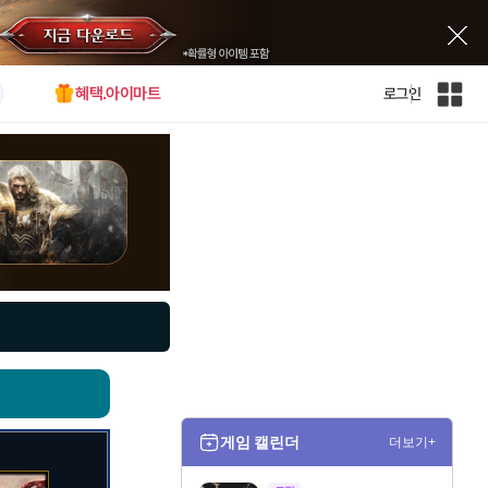
혜택.아이마트
로그인
인
벤
전
체
사
이
트
맵
게임 캘린더
더보기+