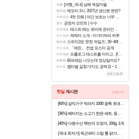
[여행_국내] 남해 독일마을
여행
메모리 3사, 2027년 생산분 완판?
해외겜
4컷 만화 | 야간 보초는 너무 힘들어
아주프로
공명자 모먼트 | 수수
명조
테스트 때는 로비에 온라인 기능이 있는데
리밋제로
캐릭터 소개 - 카가미하라 하루
아스오라
스위치2판 ‘몬헌 와일즈’, 30~40fps 목표 추정
해외겜
「에린」 컨셉 포스터 공개
아스오라
프롤로그 테스트를 마치고.. (feat. 리아)
리밋제로
60프레임 나오는데 정상일까요?
레퀴엠
챕터별 길찾기/지도 공략 (1 ~ 12장)
비스트
새로고침
핫딜
게시판
더보기+
[60%] 삼익가구 빅라지 1000 광폭 초대형 서랍장, 화이트+오크, 1000mm, 5단
[36%] 배터지는 소고기 한판 세트, 등심살 300g + 살치살 200g + 부채살 200g + 갈비살 200g + 우삼겹 300g, 1.2kg, 1세트
[40%] 다원수산 맥반석 오징어, 200g, 1개
[국내 최저가] 득근파티 스팀 통 닭가슴살 6종 혼합 x 30팩