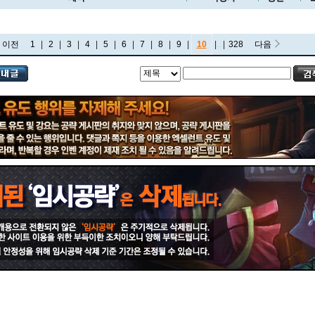
이전
1
|
2
|
3
|
4
|
5
|
6
|
7
|
8
|
9
|
10
|
...
|
328
다음
비에고
빅토르
뽀삐
사미라
사이온
사일러스
샤코
세트
소나
소라카
쉔
쉬바나
스몰더
스웨인
신드라
신지드
쓰레쉬
아리
아무무
아우렐리온 솔
아이번
아트록스
아펠리오스
알리스타
암베사
애니
애니비아
애쉬
오공
오로라
오른
오리아나
올라프
요네
요릭