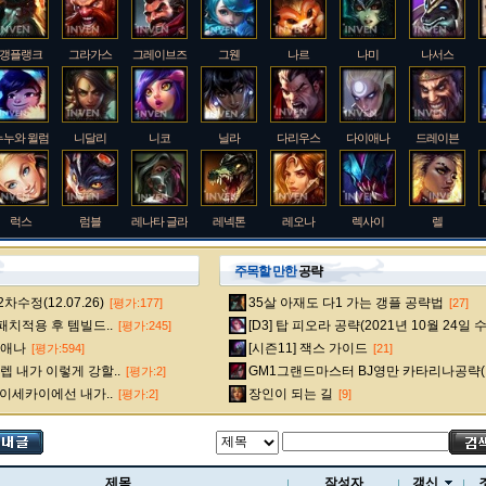
갱플랭크
그라가스
그레이브즈
그웬
나르
나미
나서스
누누와 윌럼프
니달리
니코
닐라
다리우스
다이애나
드레이븐
럭스
럼블
레나타 글라스크
레넥톤
레오나
렉사이
렐
주목할 만한
공략
수정(12.07.26)
35살 아재도 다1 가는 갱플 공략법
[평가:177]
[27]
룰루
르블랑
리 신
리븐
리산드라
릴리아
마스터 이
 패치적용 후 템빌드..
[D3] 탑 피오라 공략(2021년 10월 24일 
[평가:245]
다이애나
[시즌11] 잭스 가이드
[평가:594]
[21]
 내가 이렇게 강할..
GM1그랜드마스터 BJ영만 카타리나공략(
[평가:2]
멜
모데카이저
모르가나
문도 박사
미스 포츈
밀리오
바드
 이세카이에선 내가..
장인이 되는 길
[평가:2]
[9]
베인
벡스
벨베스
벨코즈
볼리베어
브라움
브라이어
제목
작성자
갱신