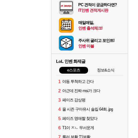
PC 견적이 궁금하다면?
IT인벤 견적게시판
매일매일,
인벤 출석체크!
주사위 굴리고 포인트!
인벤 마블
LoL 인벤 화제글
e스포츠
정보&소식
1
야동 투척하고 간다
2
아근데 진짜 msi가 크다
3
페이즈 감상평
4
올 시즌 구마유시 솔킬 64회..jpg
5
페이즈 영애짤 찾았다
6
T1이 ㅈㄴ 무서운게
7
룰러 부활 T1부활