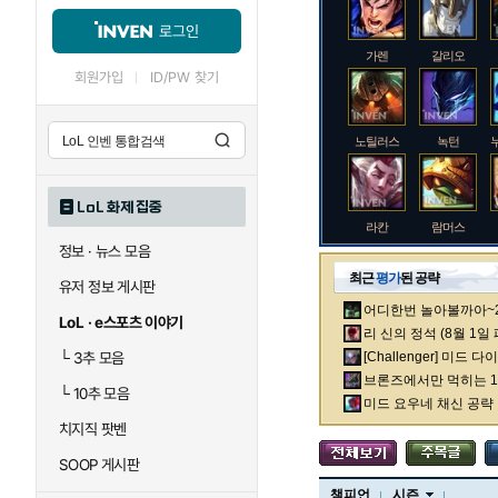
로그인
가렌
갈리오
회원가입
ID/PW 찾기
노틸러스
녹턴
LoL 화제 집중
라칸
람머스
정보 · 뉴스 모음
최근
평가
된 공략
유저 정보 게시판
어디한번 놀아볼까아~2차
로크
루시안
LoL · e스포츠 이야기
리 신의 정석 (8월 1일
└
3추 모음
[Challenger] 미드 
브론즈에서만 먹히는 1렙
└
10추 모음
말자하
말파이트
미드 요우네 채신 공략
치지직 팟벤
SOOP 게시판
바이
베이가
챔피언
시즌