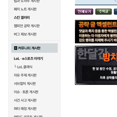
팁과 노하우 게시판
블라디미르
블리츠크랭크
패치 노트 게시판
스킨 갤러리
세라핀
세주아니
챔피언 공략 게시판
버그 제보 게시판
시비르
신 짜오
커뮤니티 게시판
LoL · e스포츠 이야기
아칼리
아크샨
└
LoL 클래식
자유 주제 게시판
에코
엘리스
서브컬처 게시판
이슈 · 토론 게시판
사건 사고 게시판
우르곳
워윅
파티 매칭 게시판