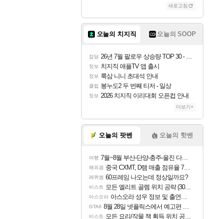
새로고침
조이
오늘의 치지직
오늘의 SOOP
카시오페아
26년 7월 팔로우 상승량 TOP 30 - 월간 치지직
잡담
치지직 애플TV 앱 출시
정보
룩삼 니니 초대석 안내
정보
코르키
봉누도2 두 번째 티저 - 일상
클립
2026 치지직 이리대회 오픈컵 안내
정보
더보기+
트런들
오늘의 팟벤
오늘의 핫벤
7월~8월 부산-단양-충주-울진 다녀왔어요~
여행
피즈
중국 CXMT, D램 매출 점유율 7%…글로벌 4위로 부상
해외겜
60프레임 나오는데 정상일까요?
레퀴엠
모든 엘리트 골렘 위치 공략 (30개) - 방랑 결투가
비스트
아스오라 성우 정보 및 출연작 모음
아스오라
8월 28일 넷플릭스에서 예고편 공개 예정
GTA6
모든 요리/작물 책 획득 위치 공략 (36개) - 미식가 도전과제
비스트