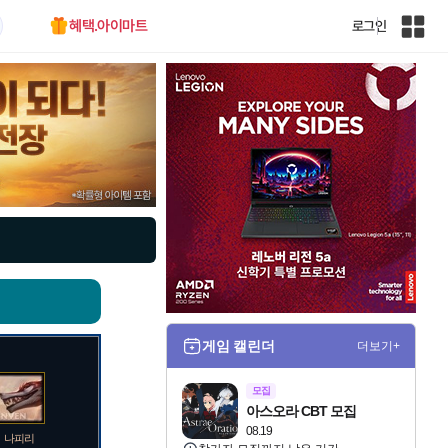
혜택.아이마트
로그인
인
벤
전
체
사
이
트
맵
게임 캘린더
더보기+
모집
아스오라 CBT 모집
08.19
나피리