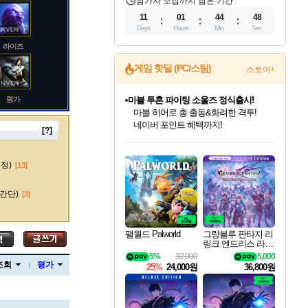
참가자 모집까지 남은 기간
11
01
44
47
Days
Hours
Min
Sec
라이즈
게임 핫딜 (PC/스팀)
스토어+
렝가
마블 투혼 파이팅 소울즈 정식출시!
마블 히어로 총 출동&화려한 격투!
네이버 포인트 혜택까지!
[?]
인벤게임즈 8월 특별 할인!
드래곤소드: 어웨이크닝 입점!
문명 7 특별 할인!
귀무자: 검의 길 예약 판매 중!
비스트 오브 리인카네이션 정식 출시!
커세어 코브 출시 기념 할인!
더 렐릭 퍼스트 가디언 정식 출시
베데스다 40주년 기념 할인 중!
캡콤 프렌차이즈 할인 진행 중!
캡콤 일부 상품 상시 할인
스타워즈 은하계 레이서
로블록스 기프트 카드 공식 입점
인기 퍼블리셔 모음!
스팀으로 만나는 드래곤소드!
조선&고려 DLC 출시 예정
10% 할인과
게임프릭 신작 IP
해적'섬'을 발전시키자!
설화x하드코어 액션!
베데스다의 명작들을
몬헌, 바하 등 인기 IP를
몬헌 와일즈 & 드래곤즈 도그마2
인벤게임즈에서 10% 추가 적립
Robux를 가장 안전하고
마오카이
최대 90% 할인가를 만나보세요!
네이버혜택과 함께 만나보세요!
50%할인&추가 적립까지!
이니&베니 혜택까지!
네이버 혜택가와 함께 예약하세요!
할인&네이버혜택으로 만나보세요!
네이버페이 혜택과 만나보세요!
40주년 프로모션으로 만나보세요!
할인가에 만나보세요!
일부 에디션 상시 할인!
혜택으로 예약 판매 중
편안하게 충전하세요
수정)
[13]
간단)
[3]
바루스
팰월드 Palworld
그랑블루 판타지 리
링크 엔드리스 라그
나로크 업그레이드
5%
32,000
5,000
브랜드
킷 Granblue Fantasy
조회
평가
25%
24,000원
36,800원
Relink Endless Ragn
arok Upgrade Kit DL
C