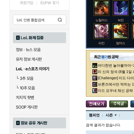
회원가입
ID/PW 찾기
노틸러스
녹턴
LoL 화제 집중
라칸
람머스
정보 · 뉴스 모음
최근
평가
된 공략
유저 정보 게시판
어디한번 놀아볼까아~2차
로크
루시안
LoL · e스포츠 이야기
리 신의 정석 (8월 1일
└
3추 모음
[Challenger] 미드 
브론즈에서만 먹히는 1렙
└
10추 모음
말자하
말파이트
미드 요우네 채신 공략
치지직 팟벤
SOOP 게시판
바이
베이가
챔피언
시즌
정보 공유 게시판
검색 결과가 없습니다.