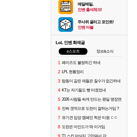
매일매일,
인벤 출석체크!
주사위 굴리고 포인트!
인벤 마블
LoL 인벤 화제글
e스포츠
정보&소식
1
페이즈도 불쌍하긴 하네
2
LPL 현황정리
3
탐동이 같은 애들은 질수가 없긴하네
4
KT는 자기들도 빵 터졌었네
5
2026 사람들 싸게 만드는 원딜 명장면
6
진짜 갠적으로 도란이 잘하는거임 ?
7
유기견 입양 캠페인 찍은 티원 ㄷㄷ
8
도란은 마인드가 딱 이거임.
9
T1 스킨 머살지 고민돼서 걍