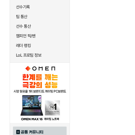
선수기록
팀 통산
선수 통산
챔피언 픽/밴
레더 랭킹
LoL 프로팀 정보
공통 커뮤니티