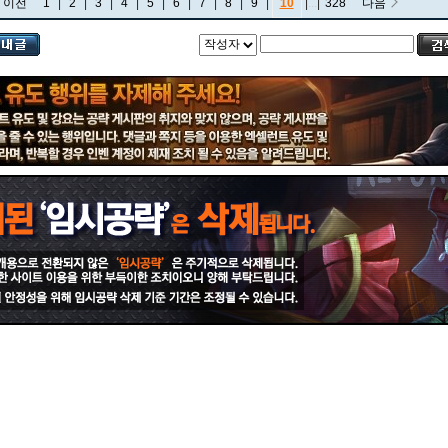
이전
1
|
2
|
3
|
4
|
5
|
6
|
7
|
8
|
9
|
10
|
...
|
328
다음
비에고
빅토르
뽀삐
사미라
사이온
사일러스
샤코
세트
소나
소라카
쉔
쉬바나
스몰더
스웨인
신드라
신지드
쓰레쉬
아리
아무무
아우렐리온 솔
아이번
아트록스
아펠리오스
알리스타
암베사
애니
애니비아
애쉬
오공
오로라
오른
오리아나
올라프
요네
요릭
유나라
유미
이렐리아
이블린
이즈리얼
일라오이
자르반 4세