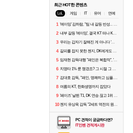
최근 HOT한 콘텐츠
LoL
게임
IT
유머
연예
1
'에이밍' 김하람, "팀 내 갈등 반성... 끝까지 뛰고 싶었다"
2
내부 갈등 '에이밍', 결국 KT 떠나 KRX로...'지우'와 트레이드
3
우리는 갑자기 잘해진 게 아니다 '씨맥' 김대호 감독의 자신감
4
갈피를 잡지 못한 젠지, DK에게도 0:2 패배
5
임재현 감독대행 "패인은 복합적", '도란' "팀에 과부하 왔다"
6
치명타 1% 룬 챙겼죠? 그 시절 그 감성 '롤 클래식' 30일 출시
7
김대호 감독, "패인, 명쾌하고 심플...다시 힘낼 수 있어"
8
여름의 KT, 한화생명까지 잡았다
9
'페이즈' 날뛴 T1, DK 연승 끊고 1위 지켜
10
젠지 유상욱 감독 "2세트 역전의 원인...너무 급했다"
PC 견적이 궁금하다면?
IT인벤 견적게시판