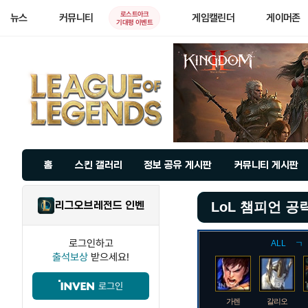
로스트아크
뉴스
커뮤니티
게임캘린더
게이머존
기대평 이벤트
홈
스킨 갤러리
정보 공유 게시판
커뮤니티 게시판
리그오브레전드 인벤
LoL 챔피언 공
로그인하고
ALL
ㄱ
출석보상
받으세요!
로그인
가렌
갈리오