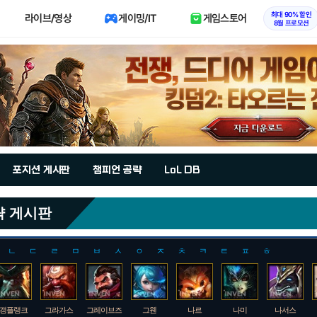
최대 90% 할인
라이브/영상
게이밍/IT
게임스토어
8월 프로모션
포지션 게시판
챔피언 공략
LoL DB
략 게시판
ㄴ
ㄷ
ㄹ
ㅁ
ㅂ
ㅅ
ㅇ
ㅈ
ㅊ
ㅋ
ㅌ
ㅍ
ㅎ
갱플랭크
그라가스
그레이브즈
그웬
나르
나미
나서스