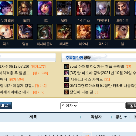
누누와 윌럼프
니달리
니코
닐라
다리우스
다이애나
드레이븐
럭스
럼블
레나타 글라스크
레넥톤
레오나
렉사이
렐
주목할 만한
공략
수정(12.07.26)
35살 아재도 다1 가는 갱플 공략법
[평가:177]
[27]
룰루
르블랑
리 신
리븐
리산드라
릴리아
마스터 이
 패치적용 후 템빌드..
[D3] 탑 피오라 공략(2021년 10월 24일 
[평가:245]
다이애나
[시즌11] 잭스 가이드
[평가:594]
[21]
 내가 이렇게 강할..
GM1그랜드마스터 BJ영만 카타리나공략(
[평가:2]
멜
모데카이저
모르가나
문도 박사
미스 포츈
밀리오
바드
 이세카이에선 내가..
장인이 되는 길
[평가:2]
[9]
베인
벡스
벨베스
벨코즈
볼리베어
브라움
브라이어
제목
작성자
갱신