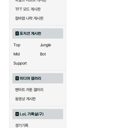
와일드 리프트 게시판
자이라
자크
TFT 모드 게시판
칼바람 나락 게시판
직스
진
포지션 게시판
Top
Jungle
카이사
카직스
Mid
Bot
Support
퀸
크산테
미디어 갤러리
팬아트 카툰 갤러리
트리스타나
트린다미어
동영상 게시판
LoL 기록실(구)
하이머딩거
헤카림
경기기록