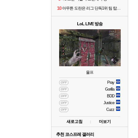
10
아무튼 도란은 리그 단독1위 팀 탑솔러라는거임
LoL LIVE 방송
울프
Pray
OFF
Gorilla
OFF
BDD
OFF
Justice
OFF
Cuzz
OFF
새로고침
더보기
추천 코스프레 갤러리