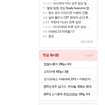
아사쿠라 마이 성우 정보 및 주요 필모
아스오라
힐링 탐험 게임 Bearly Awesome 챕터 1 트레일러
PV
명조 공식 이모티콘 이벤트 진행해봤습니다! 참여부터 추첨까지????
명조
실버 팰리스 CBT 화제의 순간·후기 모음
실팰
무한대 아난타 전투 장면
섭컬겜
카가미하라 하루 성우 정보 및 주요 필모
아스오라
아반테 2.0 자연흡기?
차벤
명조
명조
새로고침
핫딜
게시판
더보기+
찹쌀누룽지 288g x 4개
꼬치어묵 400g x 3봉
요거프레소 카페라떼 10개 + 카페모카 10개
[50%] 제주 삼다수, 무라벨, 500ml, 40개
[64%] 고기중독 한입삼겹살, 500g, 4개