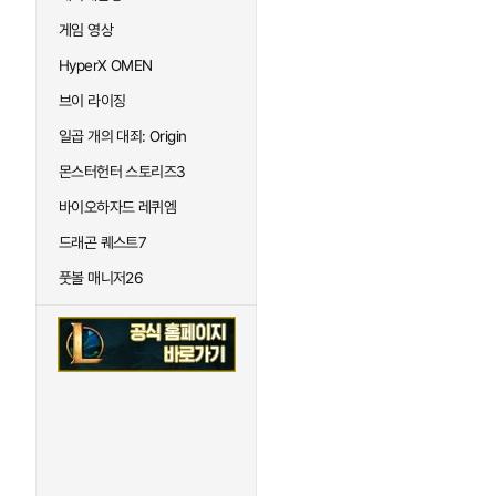
게임 영상
HyperX OMEN
브이 라이징
일곱 개의 대죄: Origin
몬스터헌터 스토리즈3
바이오하자드 레퀴엠
드래곤 퀘스트7
풋볼 매니저26