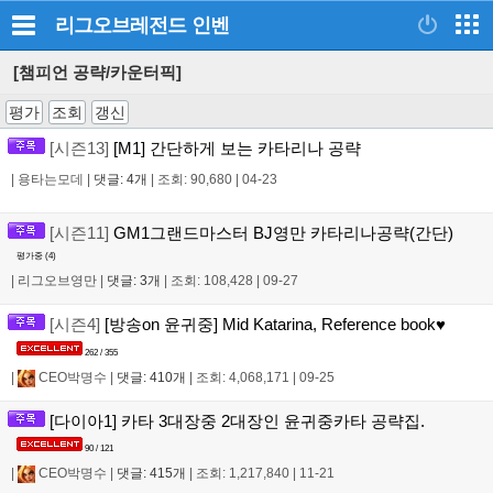
리그오브레전드
인벤
[챔피언 공략/카운터픽]
평가
조회
갱신
[시즌13]
[M1] 간단하게 보는 카타리나 공략
|
용타는모데
|
댓글: 4개
|
조회: 90,680
|
04-23
[시즌11]
GM1그랜드마스터 BJ영만 카타리나공략(간단)
평가중 (
4
)
|
리그오브영만
|
댓글: 3개
|
조회: 108,428
|
09-27
[시즌4]
[방송on 윤귀중] Mid Katarina, Reference book♥
262 / 355
|
CEO박명수
|
댓글: 410개
|
조회: 4,068,171
|
09-25
[다이아1] 카타 3대장중 2대장인 윤귀중카타 공략집.
90 / 121
|
CEO박명수
|
댓글: 415개
|
조회: 1,217,840
|
11-21