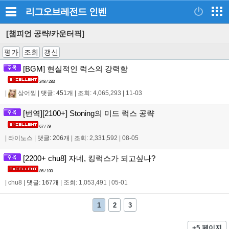
리그오브레전드
인벤
[챔피언 공략/카운터픽]
평가
조회
갱신
[BGM] 현실적인 럭스의 강력함
248 / 283
|
상어찡
|
댓글: 451개
|
조회: 4,065,293
|
11-03
[번역][2100+] Stoning의 미드 럭스 공략
67 / 79
|
라이노스
|
댓글: 206개
|
조회: 2,331,592
|
08-05
[2200+ chu8] 자네, 킹럭스가 되고싶나?
86 / 100
|
chu8
|
댓글: 167개
|
조회: 1,053,491
|
05-01
1
2
3
+5 페이지