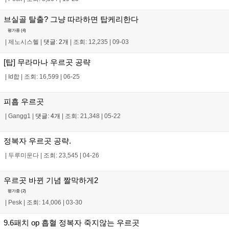
브실골 탈출? 그냥 따라하면 탑케리한다
평가중 (
4
)
|
제노시스헬
|
댓글: 2개
|
조회: 12,235
|
09-03
[탑] 무라마나 우르곳 공략
|
Id합
|
조회: 16,599
|
06-25
피흡 우르곳
|
Gangg1
|
댓글: 4개
|
조회: 21,348
|
05-22
정복자 우르곳 공략.
|
두루미운다
|
조회: 23,545
|
04-26
우르곳 바뀐 기념 짤막하게2
평가중 (
2
)
|
Pesk
|
조회: 14,006
|
03-30
9.6패치 op 흡혈 정복자 죽지않는 우르곳