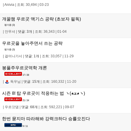
|
Anivia
|
조회: 30,494
|
03-23
개꿀챔 우르곳 액기스 공략 (초보자 필독)
평가중 (
3
)
|
안무셔
|
댓글: 3개
|
조회: 36,343
|
01-04
우르곳을 놓아주면서 쓰는 공략
평가중 (
3
)
|
걸어나가서
|
댓글: 1개
|
조회: 33,057
|
11-29
봉풀주우르곳역학 개론
17 / 28
|
독우님
|
댓글: 15개
|
조회: 160,332
|
11-20
시즌 8! 탑 우르곳이 적응하는 법 ヽ(◕ܫ◕ヽ)
21 / 24
|
우르갓댐
|
댓글: 68개
|
조회: 592,221
|
09-07
한번 묻지마 따라해봐 강력크하다 승률오진다
9 / 11