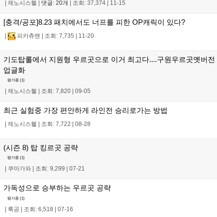
|
제노시스헬
|
댓글: 20개
|
조회: 37,374
|
11-15
[충격/공포]8.23 패치에서도 너프를 피한 OP캐릭이 있다?
|
피카츄맨
|
조회: 7,735
|
11-20
기도탑롤에서 지원형 우르곳으로 이거 최고다....구원우르곳옛버전
업글화
평가중 (
1
)
|
제노시스헬
|
조회: 7,820
|
09-05
최근 실험중 가장 편안하게 라인전 승리로가는 방법
|
제노시스헬
|
조회: 7,722
|
08-28
(시즌 8) 탑 킹르곳 공략
평가중 (
1
)
|
쿠마가와
|
조회: 9,299
|
07-21
가독성으로 승부하는 우르곳 공략
평가중 (
1
)
|
룩공
|
조회: 6,518
|
07-16