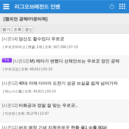
리그오브레전드
인벤
[챔피언 공략/카운터픽]
평가
조회
갱신
[시즌14]
당신도 할수있다 우르곳
|
우르곳하려고
|
댓글: 1개
|
조회: 307,288
|
07-15
[시즌12]
M) 메타가 변했다 선체안쓰는 우르곳 장인 공략
|
우르곳감
|
조회: 48,912
|
02-23
[시즌12]
40대 아재 다이아 도전기 성공 브실골 쉽게 넘어가자
|
제노시스헬
|
조회: 34,811
|
03-15
[시즌12]
터화공과 정말 잘 맞는 우르곳..
|
지모란
|
조회: 30,279
|
12-07
[시즌11]
버프 예정 기념 지원우르곳 현황 플1 승률 80퍼