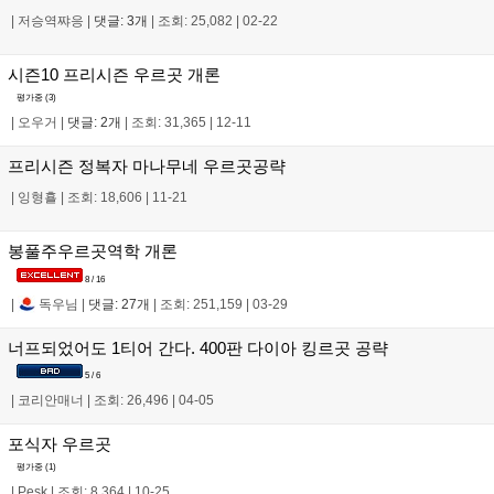
|
저승역쨔응
|
댓글: 3개
|
조회: 25,082
|
02-22
시즌10 프리시즌 우르곳 개론
평가중 (
3
)
|
오우거
|
댓글: 2개
|
조회: 31,365
|
12-11
프리시즌 정복자 마나무네 우르곳공략
|
잉형횰
|
조회: 18,606
|
11-21
봉풀주우르곳역학 개론
8 / 16
|
독우님
|
댓글: 27개
|
조회: 251,159
|
03-29
너프되었어도 1티어 간다. 400판 다이아 킹르곳 공략
5 / 6
|
코리안매너
|
조회: 26,496
|
04-05
포식자 우르곳
평가중 (
1
)
|
Pesk
|
조회: 8,364
|
10-25