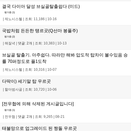
결국 다이아 달성 브실골탈출쉽다 (미드)
평가중 (
1
)
|
제노시스헬
|
조회: 11,186
|
10-16
국밥처럼 든든한 탱르곳(Q선마 봉풀주)
평가중 (
2
)
|
해질녁
|
댓글: 2개
|
조회: 10,383
|
10-13
브실골 탈출기. 아주쉽다. 따라만 해봐 압도적 탑차이 볼수있음 승
률 70퍼정도로 플1도착
|
제노시스헬
|
조회: 10,316
|
10-07
다딱이) 세기말 탑 우르곳
|
할아범사골
|
조회: 10,720
|
10-06
[전우협에 의해 삭제된 게시글입니다]
평가중 (
1
)
|
전우협
|
댓글: 2개
|
조회: 9,265
|
08-21
태불망으로 업그레이드 된 짱돌 우르곳