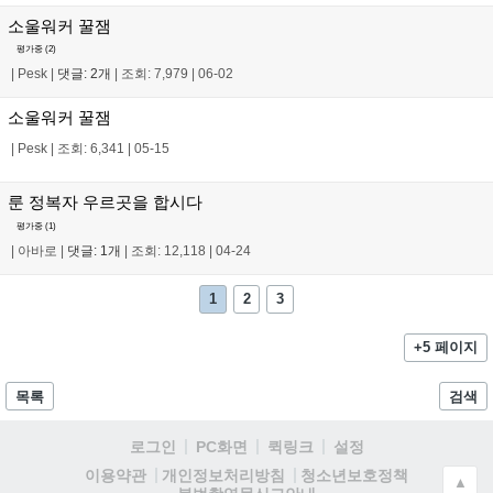
소울워커 꿀잼
평가중 (
2
)
|
Pesk
|
댓글: 2개
|
조회: 7,979
|
06-02
소울워커 꿀잼
|
Pesk
|
조회: 6,341
|
05-15
룬 정복자 우르곳을 합시다
평가중 (
1
)
|
아바로
|
댓글: 1개
|
조회: 12,118
|
04-24
1
2
3
+5 페이지
목록
검색
로그인
PC화면
퀵링크
설정
청소년보호정책
이용약관
개인정보처리방침
▲