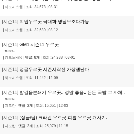
|
제노시스헬
|
조회: 34,573
|
08-31
[시즌11]
지원우르곳 극대화 탱딜보조다가능
|
제노시스헬
|
조회: 32,539
|
08-12
[시즌11]
GM1 시즌11 우르곳
평가중 (
1
)
|
킹모노king
|
댓글: 8개
|
조회: 24,938
|
03-01
[시즌11]
정글우르곳 시즌시작전 가장잼난다
|
제노시스헬
|
조회: 11,442
|
12-09
[시즌11]
발걸음분쇄기 우르곳.. 정말 좋음.. 든든 국밥 그 자체..
평가중 (
1
)
|
지모란
|
댓글: 2개
|
조회: 15,051
|
12-03
[시즌11]
(정글/탑) 크라켄 우르곳 피흡 우르곳 개사기.
|
지모란
|
댓글: 2개
|
조회: 25,979
|
11-15