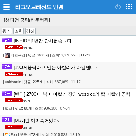
리그오브레전드
인벤
[챔피언 공략/카운터픽]
평가
조회
갱신
[INHIDE]1년간 감사했습니다
353 / 396
|
지럴육갑
|
댓글: 3933개
|
조회: 3,370,993
|
11-23
[1900-]똥싸라고 만든 아칼리가 아닐텐데?
118 / 125
|
Voidsonic
|
댓글: 225개
|
조회: 667,089
|
11-17
[번역] 2700++ 북미 아칼리 장인 westrice의 탑 아칼리 공략
50 / 53
|
털크
|
댓글: 80개
|
조회: 986,300
|
07-04
[May]넌 이미죽어있다.
245 / 258
|
Fon
|
댓글: 472개
|
조회: 2,015,523
|
12-19