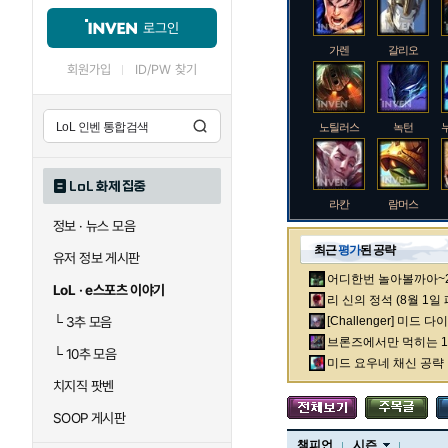
로그인
가렌
갈리오
회원가입
ID/PW 찾기
노틸러스
녹턴
LoL 화제 집중
라칸
람머스
정보 · 뉴스 모음
최근
평가
된 공략
유저 정보 게시판
어디한번 놀아볼까아~2차
로크
루시안
LoL · e스포츠 이야기
리 신의 정석 (8월 1일
└
3추 모음
[Challenger] 미드 
브론즈에서만 먹히는 1렙
└
10추 모음
말자하
말파이트
미드 요우네 채신 공략
치지직 팟벤
SOOP 게시판
바이
베이가
챔피언
시즌