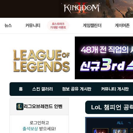
로스트아크
뉴스
커뮤니티
게임캘린더
게이머존
기대평 이벤트
홈
스킨 갤러리
정보 공유 게시판
커뮤니티 게시판
리그오브레전드 인벤
LoL 챔피언 공
로그인하고
ALL
ㄱ
출석보상
받으세요!