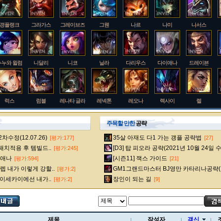
갱플랭크
그라가스
그레이브즈
그웬
나르
나미
나서스
누누와 윌럼프
니달리
니코
닐라
다리우스
다이애나
드레이븐
럭스
럼블
레나타 글라스크
레넥톤
레오나
렉사이
렐
주목할 만한
공략
수정(12.07.26)
35살 아재도 다1 가는 갱플 공략법
[평가:177]
[27]
룰루
르블랑
리 신
리븐
리산드라
릴리아
마스터 이
 패치적용 후 템빌드..
[D3] 탑 피오라 공략(2021년 10월 24일 
[평가:245]
다이애나
[시즌11] 잭스 가이드
[평가:594]
[21]
 내가 이렇게 강할..
GM1그랜드마스터 BJ영만 카타리나공략(
[평가:2]
멜
모데카이저
모르가나
문도 박사
미스 포츈
밀리오
바드
 이세카이에선 내가..
장인이 되는 길
[평가:2]
[9]
베인
벡스
벨베스
벨코즈
볼리베어
브라움
브라이어
제목
작성자
갱신