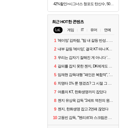
42%할인>시그너스 청포도 탄산수, 500ml, 20개
최근 HOT한 콘텐츠
LoL
게임
IT
유머
연예
1
'에이밍' 김하람, "팀 내 갈등 반성... 끝까지 뛰고 싶었다"
2
내부 갈등 '에이밍', 결국 KT 떠나 KRX로...'지우'와 트레이드
3
우리는 갑자기 잘해진 게 아니다 '씨맥' 김대호 감독의 자신감
4
갈피를 잡지 못한 젠지, DK에게도 0:2 패배
5
임재현 감독대행 "패인은 복합적", '도란' "팀에 과부하 왔다"
6
치명타 1% 룬 챙겼죠? 그 시절 그 감성 '롤 클래식' 30일 출시
7
여름의 KT, 한화생명까지 잡았다
8
젠지 유상욱 감독 "2세트 역전의 원인...너무 급했다"
9
젠지, 한화생명 잡고 2연패 끊었다
10
고동빈 감독, "'펜리르'와 스크림은 못 해봤다...선발 고정할 듯"