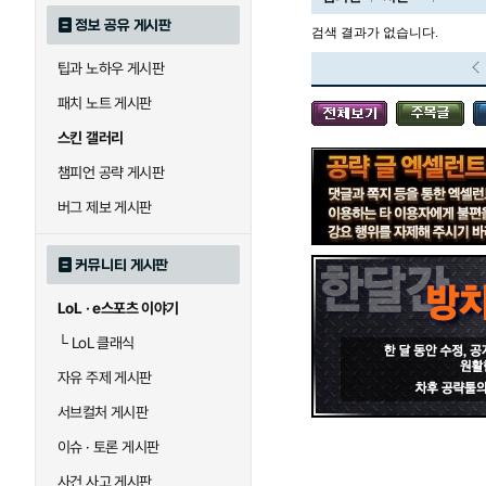
정보 공유 게시판
검색 결과가 없습니다.
팁과 노하우 게시판
블라디미르
블리츠크랭크
패치 노트 게시판
스킨 갤러리
세라핀
세주아니
챔피언 공략 게시판
버그 제보 게시판
시비르
신 짜오
커뮤니티 게시판
LoL · e스포츠 이야기
아칼리
아크샨
└
LoL 클래식
자유 주제 게시판
에코
엘리스
서브컬처 게시판
이슈 · 토론 게시판
사건 사고 게시판