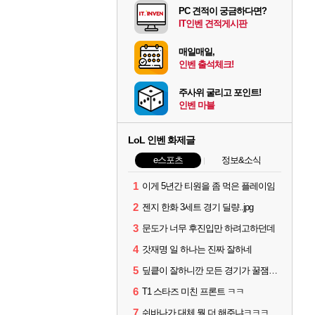
PC 견적이 궁금하다면?
IT인벤 견적게시판
매일매일,
인벤 출석체크!
주사위 굴리고 포인트!
인벤 마블
LoL 인벤 화제글
e스포츠
정보&소식
1
이게 5년간 티원을 좀 먹은 플레이임
2
젠지 한화 3세트 경기 딜량..jpg
3
문도가 너무 후진입만 하려고하던데
4
갓재명 일 하나는 진짜 잘하네
5
딮킅이 잘하니깐 모든 경기가 꿀잼이 됨
6
T1 스타즈 미친 프론트 ㅋㅋ
7
쉬바나가 대체 뭘 더 해주냐ㅋㅋㅋㅋㅋㅋ