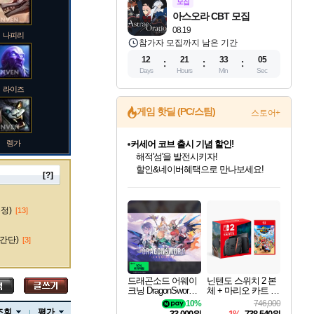
모집
아스오라 CBT 모집
08.19
나피리
참가자 모집까지 남은 기간
12
21
33
04
Days
Hours
Min
Sec
라이즈
게임 핫딜 (PC/스팀)
스토어+
렝가
커세어 코브 출시 기념 할인!
해적'섬'을 발전시키자!
할인&네이버혜택으로 만나보세요!
[?]
드래곤소드: 어웨이크닝 입점!
문명 7 특별 할인!
귀무자: 검의 길 예약 판매 중!
비스트 오브 리인카네이션 정식 출시!
더 렐릭 퍼스트 가디언 정식 출시
베데스다 40주년 기념 할인 중!
마블 투혼 파이팅 소울즈 예약 판매 중!
캡콤 프렌차이즈 할인 진행 중!
캡콤 일부 상품 상시 할인
스타워즈 은하계 레이서
로블록스 기프트 카드 공식 입점
스팀으로 만나는 드래곤소드!
조선&고려 DLC 출시 예정
10% 할인과
게임프릭 신작 IP
설화x하드코어 액션!
베데스다의 명작들을
마블 히어로 총 출동&화려한 격투!
몬헌, 바하 등 인기 IP를
몬헌 와일즈 & 드래곤즈 도그마2
인벤게임즈에서 10% 추가 적립
Robux를 가장 안전하고
마오카이
네이버혜택과 함께 만나보세요!
50%할인&추가 적립까지!
이니&베니 혜택까지!
네이버 혜택가와 함께 예약하세요!
네이버페이 혜택과 만나보세요!
40주년 프로모션으로 만나보세요!
네이버 포인트 혜택까지!
할인가에 만나보세요!
일부 에디션 상시 할인!
혜택으로 예약 판매 중
편안하게 충전하세요
수정)
[13]
간단)
[3]
바루스
드래곤소드 어웨이
닌텐도 스위치 2 본
크닝 DragonSword A
체 + 마리오 카트 월
wakening
드
10%
746,000
브랜드
조회
평가