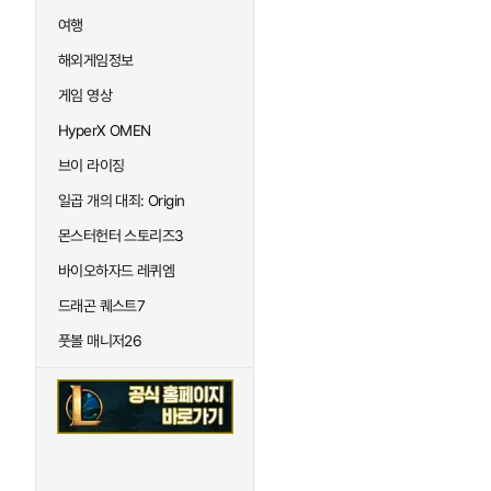
여행
해외게임정보
게임 영상
HyperX OMEN
브이 라이징
일곱 개의 대죄: Origin
몬스터헌터 스토리즈3
바이오하자드 레퀴엠
드래곤 퀘스트7
풋볼 매니저26