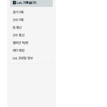
LoL 기록실(구)
하이머딩거
헤카림
경기기록
선수기록
팀 통산
선수 통산
챔피언 픽/밴
레더 랭킹
LoL 프로팀 정보