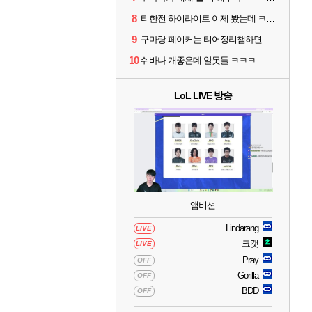
8
티한전 하이라이트 이제 봤는데 ㅋㅋㅋ
9
구마랑 페이커는 티어정리챔하면 안됨
10
쉬바나 개좋은데 알못들 ㅋㅋㅋ
LoL LIVE 방송
앰비션
Lindarang
LIVE
크캣
LIVE
Pray
OFF
Gorilla
OFF
BDD
OFF