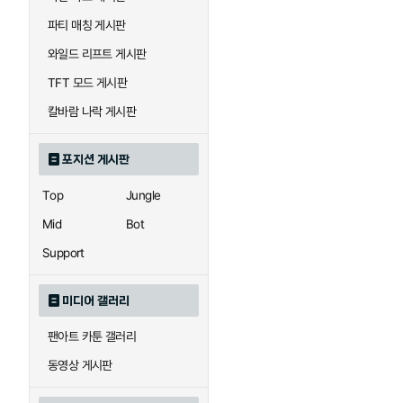
우르곳
워윅
파티 매칭 게시판
와일드 리프트 게시판
자이라
자크
TFT 모드 게시판
칼바람 나락 게시판
직스
진
포지션 게시판
Top
Jungle
카이사
카직스
Mid
Bot
Support
퀸
크산테
미디어 갤러리
팬아트 카툰 갤러리
트리스타나
트린다미어
동영상 게시판