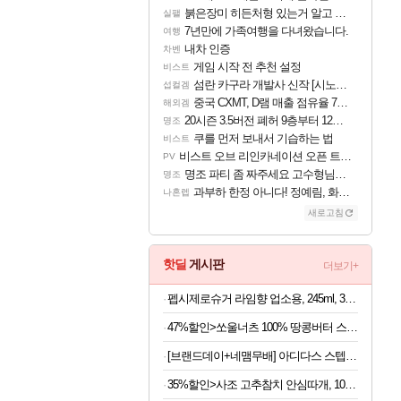
붉은장미 히든처형 있는거 알고 있었음?
실팰
7년만에 가족여행을 다녀왔습니다.
여행
내차 인증
차벤
게임 시작 전 추천 설정
비스트
섬란 카구라 개발사 신작 [시노비 넥서스] 연내 출시 예정
섭컬겜
중국 CXMT, D램 매출 점유율 7%…글로벌 4위로 부상
해외겜
20시즌 3.5버전 폐허 9층부터 12층까지 클리어 조합 | 죽음의 노래와 바닷속 폐허 |
명조
쿠를 먼저 보내서 기습하는 법
비스트
비스트 오브 리인카네이션 오픈 트레일러
PV
명조 파티 좀 짜주세요 고수형님들…
명조
과부하 한정 아니다! 정예림, 화속성 서포터 세대 교체
나혼렙
새로고침
핫딜
게시판
더보기+
펩시제로슈거 라임향 업소용, 245ml, 30개
47%할인>쏘울너츠 100% 땅콩버터 스무스, 500g, 2개
[브랜드데이+네맴무배] 아디다스 스텝박스 2단 인클라인벤치 가정용 각도조절 벤치프레스 운동 기구 접이식 홈트
35%할인>사조 고추참치 안심따개, 100g, 10개