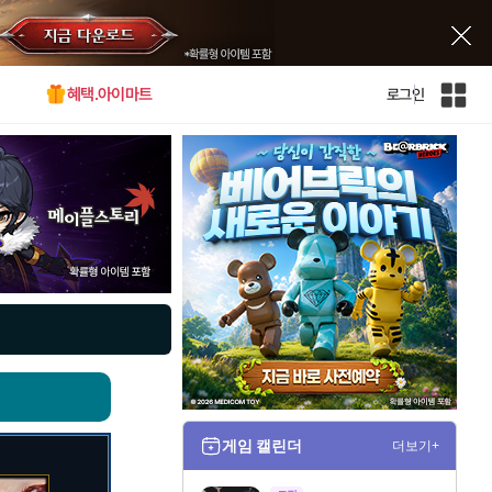
혜택.아이마트
로그인
인
벤
전
체
사
이
트
맵
게임 캘린더
더보기+