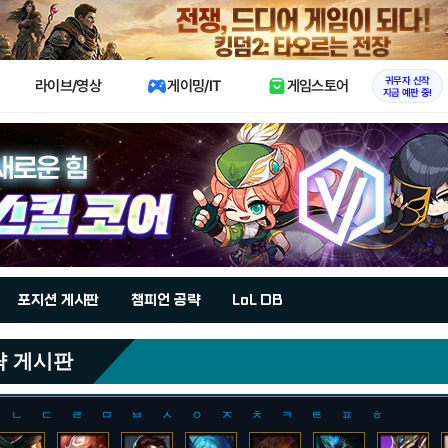
X
귀무자 신작
라이브/영상
게이밍/IT
게임스토어
지금 예판 중!
포지션 게시판
챔피언 공략
LoL DB
략 게시판
ㄴ
ㄷ
ㄹ
ㅁ
ㅂ
ㅅ
ㅇ
ㅈ
ㅊ
ㅋ
ㅌ
ㅍ
ㅎ