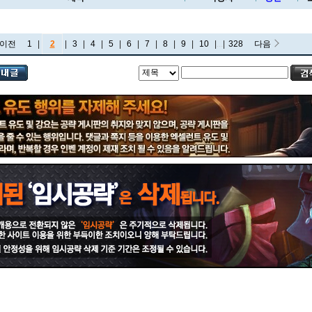
이전
1
|
2
|
3
|
4
|
5
|
6
|
7
|
8
|
9
|
10
|
...
|
328
다음
비에고
빅토르
뽀삐
사미라
사이온
사일러스
샤코
세트
소나
소라카
쉔
쉬바나
스몰더
스웨인
신드라
신지드
쓰레쉬
아리
아무무
아우렐리온 솔
아이번
아트록스
아펠리오스
알리스타
암베사
애니
애니비아
애쉬
오공
오로라
오른
오리아나
올라프
요네
요릭