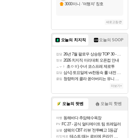
자야
3000이니
·
'여행자' 칭호
새로고침
조이
오늘의 치지직
오늘의 SOOP
카시오페아
26년 7월 팔로우 상승량 TOP 30 - 월간 치지직
잡담
2026 치지직 이리대회 오픈컵 안내
정보
초ㅇㅎ) 수녀 코스프레 제로투
ㅗㅜㅑ
코르키
삼식) 토요일에 vs한동숙 롤 내전 예정
잡담
청량하게 콜라 쏟아버리는 유니 ㅋㅋㅋ
클립
더보기+
트런들
오늘의 팟벤
오늘의 핫벤
동해바다 추암해수욕장
여행
피즈
FC 27 - 공식 얼티메이트 팀 트레일러
PV
샘웨의 CBT 리뷰 '전투빼고 1등급'
실팰
테스트 때는 로비에 온라인 기능이 있는데
리밋제로