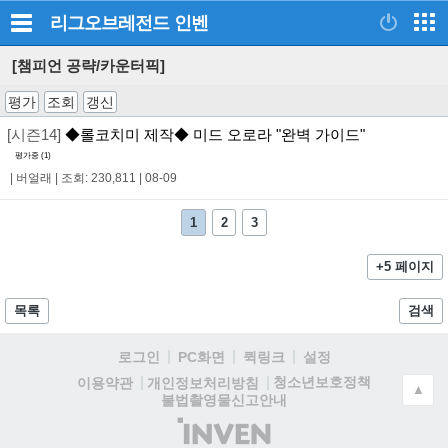
리그오브레전드
인벤
[챔피언 공략/카운터픽]
평가
조회
갱신
[시즌14]
◆롤코치미 제작◆ 미드 오로라 "완벽 가이드"
평가중 (
1
)
|
버얼래
|
조회: 230,811
|
08-09
1
2
3
+5 페이지
목록
검색
로그인
PC화면
퀵링크
설정
청소년보호정책
이용약관
개인정보처리방침
▲
불법촬영물신고안내
(주)
인