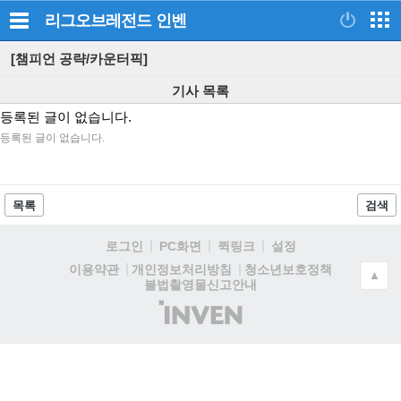
리그오브레전드
인벤
[챔피언 공략/카운터픽]
기사 목록
등록된 글이 없습니다.
등록된 글이 없습니다.
목록
검색
로그인
PC화면
퀵링크
설정
청소년보호정책
이용약관
개인정보처리방침
▲
불법촬영물신고안내
(주)
인
벤