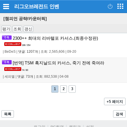
리그오브레전드
인벤
[챔피언 공략/카운터픽]
평가
조회
갱신
2300++ 희대의 리바텔포 카서스.(최종수정판)
188 / 354
|
BeDeS
|
댓글: 1207개
|
조회: 2,565,606
|
09-20
[번역] TSM 흑지날드의 카서스, 죽기 전에 죽여라
74 / 80
|
세피엘
|
댓글: 73개
|
조회: 882,538
|
04-08
1
2
3
+5 페이지
목록
검색