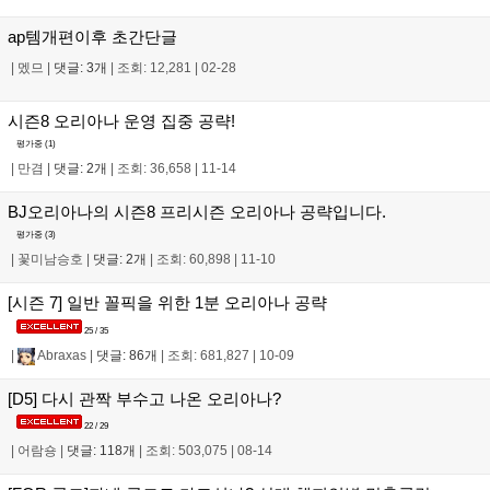
ap템개편이후 초간단글
|
멨므
|
댓글: 3개
|
조회: 12,281
|
02-28
시즌8 오리아나 운영 집중 공략!
평가중 (
1
)
|
만겸
|
댓글: 2개
|
조회: 36,658
|
11-14
BJ오리아나의 시즌8 프리시즌 오리아나 공략입니다.
평가중 (
3
)
|
꽃미남승호
|
댓글: 2개
|
조회: 60,898
|
11-10
[시즌 7] 일반 꼴픽을 위한 1분 오리아나 공략
25 / 35
|
Abraxas
|
댓글: 86개
|
조회: 681,827
|
10-09
[D5] 다시 관짝 부수고 나온 오리아나?
22 / 29
|
어람숑
|
댓글: 118개
|
조회: 503,075
|
08-14