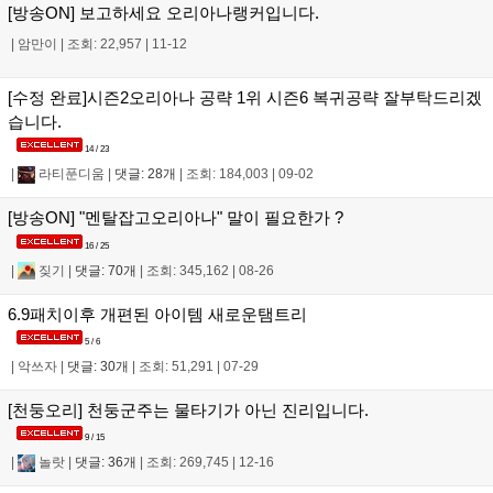
[방송ON] 보고하세요 오리아나랭커입니다.
|
암만이
|
조회: 22,957
|
11-12
[수정 완료]시즌2오리아나 공략 1위 시즌6 복귀공략 잘부탁드리겠
습니다.
14 / 23
|
라티푼디움
|
댓글: 28개
|
조회: 184,003
|
09-02
[방송ON] "멘탈잡고오리아나" 말이 필요한가 ?
16 / 25
|
짖기
|
댓글: 70개
|
조회: 345,162
|
08-26
6.9패치이후 개편된 아이템 새로운탬트리
5 / 6
|
악쓰자
|
댓글: 30개
|
조회: 51,291
|
07-29
[천둥오리] 천둥군주는 물타기가 아닌 진리입니다.
9 / 15
|
놀랏
|
댓글: 36개
|
조회: 269,745
|
12-16