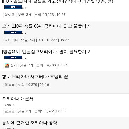
[FOR 골드]자네 골드로 가고싶나? 상대 챔피언별 맞춤공략
4 / 8
|
잉여몹
|
댓글: 3개
|
조회: 15,123
|
10-27
오리 110판 승률 66퍼 공략이다. 읽고 꿀빨아라
9 / 9
|
다이얘나
|
댓글: 5개
|
조회: 13,887
|
06-27
[방송ON] "멘탈잡고오리아나" 말이 필요한가 ?
7 / 8
|
짖기
|
댓글: 7개
|
조회: 14,788
|
03-25
향로 오리아나 서포터! 서포팅의 끝
|
회복과
|
조회: 10,379
|
09-16
오리아나 개론서
평가중 (
2
)
|
꼬르꼳
|
댓글: 2개
|
조회: 11,572
|
08-08
통계에 근거한 오리아나 공략
평가중 (
1
)