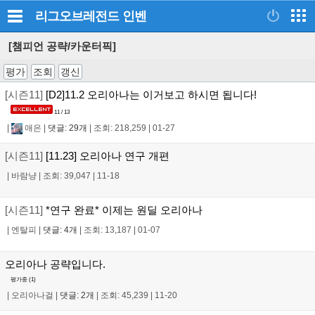
리그오브레전드
인벤
[챔피언 공략/카운터픽]
평가
조회
갱신
[시즌11]
[D2]11.2 오리아나는 이거보고 하시면 됩니다!
11 / 13
|
애은
|
댓글: 29개
|
조회: 218,259
|
01-27
[시즌11]
[11.23] 오리아나 연구 개편
|
바람냥
|
조회: 39,047
|
11-18
[시즌11]
*연구 완료* 이제는 원딜 오리아나
|
엔탈피
|
댓글: 4개
|
조회: 13,187
|
01-07
오리아나 공략입니다.
평가중 (
1
)
|
오리아나걸
|
댓글: 2개
|
조회: 45,239
|
11-20