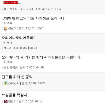
16 / 21
|
풍만한누나
|
댓글: 30개
|
조회: 382,714
|
11-30
[D3]현재 최고의 미드 사기챔프 오리아나
평가중 (
2
)
|
이보커
|
조회: 12,677
|
08-25
오리아나로티어올리기
평가중 (
2
)
|
제드2
|
조회: 8,162
|
08-22
오리아나의 새 역사를 함께 써가실분들을 구합니다.
평가중 (
3
)
|
으잉잉읭읭
|
조회: 7,410
|
04-18
친구를 위해 쓴 공략
|
스덕스덕
|
조회: 4,578
|
03-28
브실골플 학살자
|
달달리
|
조회: 5,156
|
03-14