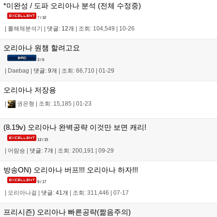
*미완성 / 도파 오리아나 분석 (전체 수정중)
7 / 10
|
롤해체분석기
|
댓글: 12개
|
조회: 104,549
|
10-26
오리아나 원챔 할려고요
3 / 6
|
Daebag
|
댓글: 9개
|
조회: 66,710
|
01-29
오리아나 저장용
|
권은형
|
조회: 15,185
|
01-23
(8.19v) 오리아나 완벽공략 이것만 보면 캐리!
13 / 15
|
어람숑
|
댓글: 7개
|
조회: 200,191
|
09-29
방송ON) 오리아나 버프!!! 오리아나 하자!!!
9 / 17
|
오리아나걸
|
댓글: 41개
|
조회: 311,446
|
07-17
프리시즌) 오리아나 빠른공략(짦음주의)