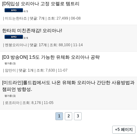
[D5]입성 오리아나 고정 모렐로 템트리
4 / 5
|
미드는한타죠
|
댓글: 7개
|
조회: 27,499
|
06-08
한타의 미친존재감! 오리아나!
3 / 6
|
멘붕오리아나
|
댓글: 17개
|
조회: 88,100
|
11-14
[D3 방송ON] 1:5도 가능한 유체화 오리아나 공략
평가중 (
1
)
|
암만이
|
댓글: 1개
|
조회: 7,630
|
11-07
[미드라인]롤드컵에서도 나온 유체화 오리아나 간단한 사용방법과
챔피언 방향성.
평가중 (
1
)
|
로조리아
|
조회: 8,176
|
11-05
1
2
3
+5 페이지