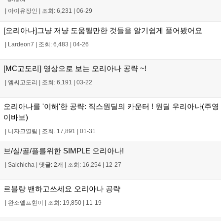
|
아이유장인
|
조회: 6,231
|
06-29
[오리아나]그냥 저냥 도움될만한 것들을 알기쉽게 풀어봤어요
|
Lardeon7
|
조회: 6,483
|
04-26
[MC고도리] 영상으로 보는 오리아나 공략 ~!
|
엠씨고도리
|
조회: 6,191
|
03-22
오리아나를 '이해'한 공략: 직스원딜의 카운터 ! 원딜 우리아나(주영
이바보)
|
니자크열림
|
조회: 17,891
|
01-31
브/실/골/플를위한 SIMPLE 오리아나!
|
Salchicha
|
댓글: 2개
|
조회: 16,254
|
12-27
르블랑 밴하고쓰세요 오리아나 공략
|
완소엘프현이
|
조회: 19,850
|
11-19