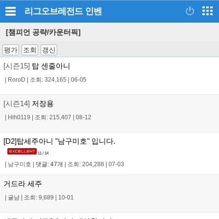
리그오브레전드
인벤
[챔피언 공략/카운터픽]
평가
조회
갱신
[시즌15]
탑 센줄아니
|
RoroD
|
조회: 324,165
|
06-05
[시즌14]
저장용
|
Hih0119
|
조회: 215,407
|
08-12
[D2]탑세주아니 "남구미호" 입니다.
11 / 14
|
남구미호
|
댓글: 47개
|
조회: 204,288
|
07-03
거드라 세주
|
귤냠
|
조회: 9,689
|
10-01