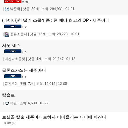
17 / 28
|
박준혁
|
댓글: 39개
|
조회: 294,931
|
04-21
(다이아)한 떨기 스물셋쯤 : 현 메타 최고의 OP - 세주아니
5 / 10
|
공유조종사
|
댓글: 12개
|
조회: 28,223
|
10-01
서폿 세주
4 / 5
|
개간나초콜릿
|
댓글: 4개
|
조회: 21,147
|
01-13
골론즈가쓰는 세주아니
7 / 7
|
콩진호2
|
댓글: 7개
|
조회: 12,015
|
12-05
탑솔로
|
목판
|
조회: 6,639
|
10-22
브실골 탈출 세주아니로하자 티어올리는 재미에 빠진다
평가중 (
1
)