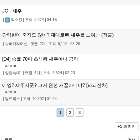
JG - 세주
|
악소진
|
조회: 5,074
|
04-18
강력한데 죽지도 않네? 제대로된 세주를 느껴봐 (정글)
|
슈퍼캐리머신
|
댓글: 2개
|
조회: 6,119
|
03-26
[D4] 승률 70퍼 초식왕 세주아니 공략
평가중 (
1
)
|
양탈늑대1
|
댓글: 5개
|
조회: 8,824
|
02-23
에엥? 세주서폿? 그거 완전 개꿀아니냐? [파괴전차]
평가중 (
2
)
|
덤트록스
|
조회: 10,802
|
01-04
1
2
3
+5 페이지