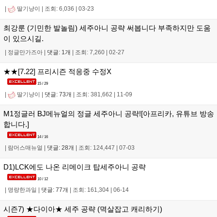
|
딸기냥이
|
조회: 6,036
|
03-23
최강룬 (기민한 발놀림) 세주아니 공략 써봅니다 부족하지만 도움
이 있으시길.
|
정글만가즈아
|
댓글: 1개
|
조회: 7,260
|
02-27
★★[7.22] 프리시즌 적응중 수정X
15 / 29
|
딸기냥이
|
댓글: 73개
|
조회: 381,662
|
11-09
M1정글러 BJ메뉴얼의 정글 세주아니 공략![아프리카, 유튜브 방송
합니다.]
14 / 16
|
람머스매뉴얼
|
댓글: 28개
|
조회: 124,447
|
07-03
D1)LCK에도 나온 리메이크 탑세주아니 공략
10 / 12
|
명량한과일
|
댓글: 77개
|
조회: 161,304
|
06-14
시즌7) ★다이아★ 세주 공략 (멱살잡고 캐리하기)