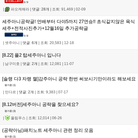
6 / 9
|
파오캐해라
|
댓글: 28개
|
조회: 91,469
|
02-09
세주아니공략글! 언배부터 다야5까지 27연승!! 초식같지않은 육식
세주+전적사진추가+12월16일 추가공략글
5 / 8
|
셋주아니
|
댓글: 6개
|
조회: 20,583
|
12-18
[8.22] 플2 탑세주아니 입니다
|
남구미호
|
댓글: 2개
|
조회: 12,081
|
11-07
[솔랭 다3 자랭 챌]감주아니 공략 한번 써보시기만이라도 해보세요
평가중 (
1
)
|
민다르
|
댓글: 2개
|
조회: 9,383
|
07-17
[8.12버전]세주아니 공략을 찾으세요?
평가중 (
3
)
|
올림푸스
|
조회: 12,014
|
06-26
(공략아님)패치노트 세주아니 관련 정리 모음
평가중 (
1
)