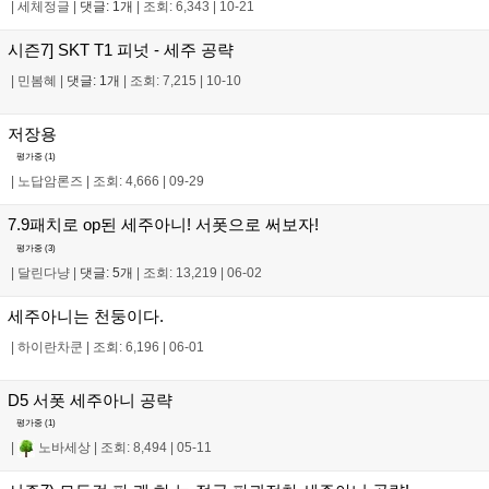
|
세체정글
|
댓글: 1개
|
조회: 6,343
|
10-21
시즌7] SKT T1 피넛 - 세주 공략
|
민봄혜
|
댓글: 1개
|
조회: 7,215
|
10-10
저장용
평가중 (
1
)
|
노답암론즈
|
조회: 4,666
|
09-29
7.9패치로 op된 세주아니! 서폿으로 써보자!
평가중 (
3
)
|
달린다냥
|
댓글: 5개
|
조회: 13,219
|
06-02
세주아니는 천둥이다.
|
하이란차쿤
|
조회: 6,196
|
06-01
D5 서폿 세주아니 공략
평가중 (
1
)
|
노바세상
|
조회: 8,494
|
05-11