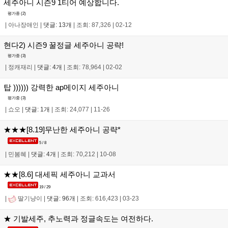
세주아니 시즌9 1티어 예상합니다.
평가중 (
2
)
|
아나장애인
|
댓글: 13개
|
조회: 87,326
|
02-12
현다2) 시즌9 꿀정글 세주아니 공략!
평가중 (
3
)
|
정캐재리
|
댓글: 4개
|
조회: 78,964
|
02-02
탑 )))))) 강력한 ap메이지 세주아니
평가중 (
3
)
|
쇼오
|
댓글: 1개
|
조회: 24,077
|
11-26
★★★[8.19]무난한 세주아니 공략*
5 / 8
|
민봄혜
|
댓글: 4개
|
조회: 70,212
|
10-08
★★[8.6] 대세픽 세주아니 교과서
19 / 29
|
딸기냥이
|
댓글: 96개
|
조회: 616,423
|
03-23
★ 기발세주, 추노력과 정글속도는 여전하다.