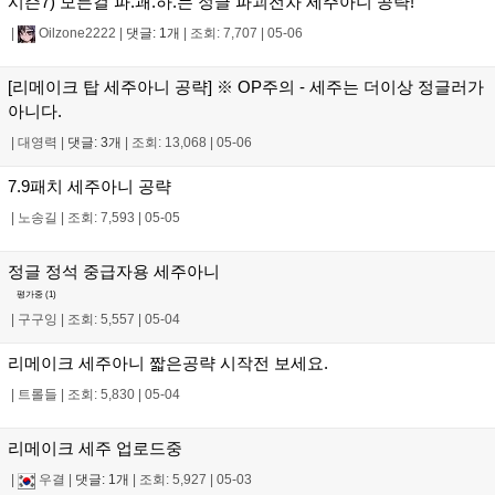
시즌7) 모든걸 파.괘.하.는 정글 파괴전차 세주아니 공략!
|
Oilzone2222
|
댓글: 1개
|
조회: 7,707
|
05-06
[리메이크 탑 세주아니 공략] ※ OP주의 - 세주는 더이상 정글러가
아니다.
|
대영력
|
댓글: 3개
|
조회: 13,068
|
05-06
7.9패치 세주아니 공략
|
노송길
|
조회: 7,593
|
05-05
정글 정석 중급자용 세주아니
평가중 (
1
)
|
구구잉
|
조회: 5,557
|
05-04
리메이크 세주아니 짧은공략 시작전 보세요.
|
트롤들
|
조회: 5,830
|
05-04
리메이크 세주 업로드중
|
우결
|
댓글: 1개
|
조회: 5,927
|
05-03