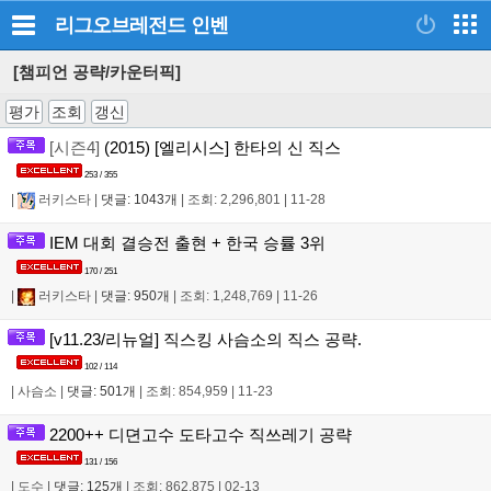
리그오브레전드
인벤
[챔피언 공략/카운터픽]
평가
조회
갱신
[시즌4]
(2015) [엘리시스] 한타의 신 직스
253 / 355
|
러키스타
|
댓글: 1043개
|
조회: 2,296,801
|
11-28
IEM 대회 결승전 출현 + 한국 승률 3위
170 / 251
|
러키스타
|
댓글: 950개
|
조회: 1,248,769
|
11-26
[v11.23/리뉴얼] 직스킹 사슴소의 직스 공략.
102 / 114
|
사슴소
|
댓글: 501개
|
조회: 854,959
|
11-23
2200++ 디뎐고수 도타고수 직쓰레기 공략
131 / 156
|
도수
|
댓글: 125개
|
조회: 862,875
|
02-13