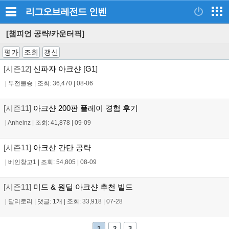
리그오브레전드
인벤
[챔피언 공략/카운터픽]
평가
조회
갱신
[시즌12]
신파자 아크샨 [G1]
|
투전불승
|
조회: 36,470
|
08-06
[시즌11]
아크샨 200판 플레이 경험 후기
|
Anheinz
|
조회: 41,878
|
09-09
[시즌11]
아크샨 간단 공략
|
베인창고1
|
조회: 54,805
|
08-09
[시즌11]
미드 & 원딜 아크샨 추천 빌드
|
달리로리
|
댓글: 1개
|
조회: 33,918
|
07-28
1
2
3