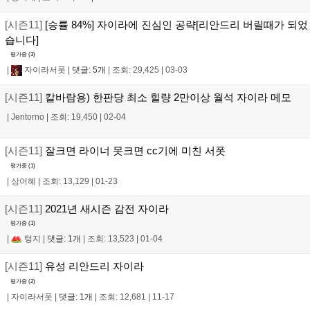
[시즌11]
[승률 84%] 자이라에 진심인 공략[리안드리 버릴때가 되었
습니다]
평가중 (
3
)
|
자이라서폿
|
댓글: 5개
|
조회: 29,425
|
03-03
[시즌11]
칼바람용) 한판당 최소 힐량 2만이상 월석 자이라 메모
|
Jentorno
|
조회: 19,450
|
02-04
[시즌11]
잘크면 라이너 못크면 cc기에 미친 서폿
평가중 (
1
)
|
상어혜
|
조회: 13,129
|
01-23
[시즌11]
2021년 새시즌 감전 자이라
평가중 (
1
)
|
텅지
|
댓글: 1개
|
조회: 13,523
|
01-04
[시즌11]
유성 리안드리 자이라
평가중 (
2
)
|
자이라서폿
|
댓글: 1개
|
조회: 12,681
|
11-17