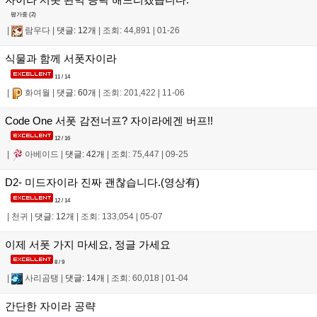
평가중 (
2
)
|
람우다
|
댓글: 12개
|
조회: 44,891
|
01-26
식물과 함께 서폿자이라
11 / 14
|
화여월
|
댓글: 60개
|
조회: 201,422
|
11-06
Code One 서폿 감전너프? 자이라에겐 버프!!
12 / 16
|
아베이드
|
댓글: 42개
|
조회: 75,447
|
09-25
D2- 미드자이라 진짜 괜찮습니다.(영상有)
12 / 14
|
천귀
|
댓글: 12개
|
조회: 133,054
|
05-07
이제 서폿 가지 마세요, 정글 가세요
8 / 9
|
사리곰탱
|
댓글: 14개
|
조회: 60,018
|
01-04
간단한 자이라 공략