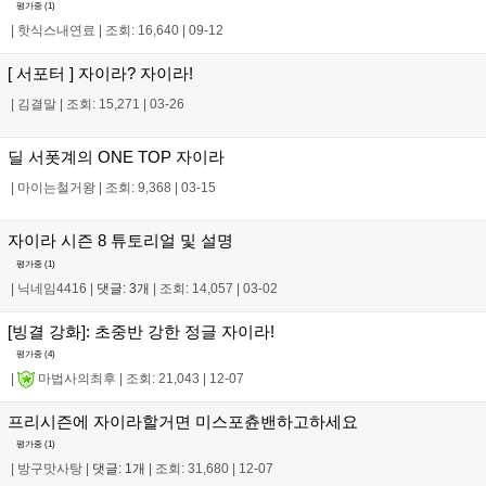
평가중 (
1
)
|
핫식스내연료
|
조회: 16,640
|
09-12
[ 서포터 ] 자이라? 자이라!
|
김결말
|
조회: 15,271
|
03-26
딜 서폿계의 ONE TOP 자이라
|
마이는철거왕
|
조회: 9,368
|
03-15
자이라 시즌 8 튜토리얼 및 설명
평가중 (
1
)
|
닉네임4416
|
댓글: 3개
|
조회: 14,057
|
03-02
[빙결 강화]: 초중반 강한 정글 자이라!
평가중 (
4
)
|
마법사의최후
|
조회: 21,043
|
12-07
프리시즌에 자이라할거면 미스포츈밴하고하세요
평가중 (
1
)
|
방구맛사탕
|
댓글: 1개
|
조회: 31,680
|
12-07