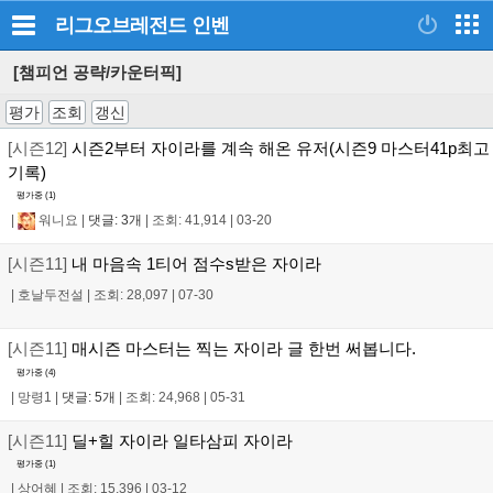
리그오브레전드
인벤
[챔피언 공략/카운터픽]
평가
조회
갱신
[시즌12]
시즌2부터 자이라를 계속 해온 유저(시즌9 마스터41p최고
기록)
평가중 (
1
)
|
워니요
|
댓글: 3개
|
조회: 41,914
|
03-20
[시즌11]
내 마음속 1티어 점수s받은 자이라
|
호날두전설
|
조회: 28,097
|
07-30
[시즌11]
매시즌 마스터는 찍는 자이라 글 한번 써봅니다.
평가중 (
4
)
|
망령1
|
댓글: 5개
|
조회: 24,968
|
05-31
[시즌11]
딜+힐 자이라 일타삼피 자이라
평가중 (
1
)
|
상어혜
|
조회: 15,396
|
03-12