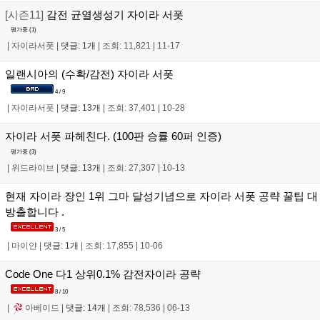
[시즌11]
감전 균열생성기 자이라 서폿
평가중 (
1
)
|
자이라서폿
|
댓글: 1개
|
조회: 11,821
|
11-17
일랜시아의 (수확/감전) 자이라 서폿
4 / 9
|
자이라서폿
|
댓글: 13개
|
조회: 37,401
|
10-28
자이라 서폿 파헤친다. (100판 승률 60퍼 인증)
평가중 (
3
)
|
위드라이브
|
댓글: 13개
|
조회: 27,307
|
10-13
현재 자이라 장인 1위 그마 달성기념으로 자이라 서폿 공략 꿀팁 대
방출합니다 .
3 / 5
|
마이얀
|
댓글: 1개
|
조회: 17,855
|
10-06
Code One 다1 상위0.1% 감전자이라 공략
8 / 10
|
아베이드
|
댓글: 14개
|
조회: 78,536
|
06-13