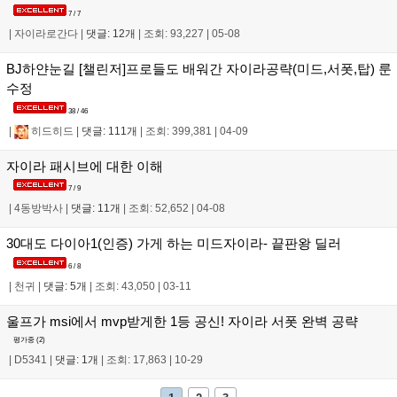
7 / 7
|
자이라로간다
|
댓글: 12개
|
조회: 93,227
|
05-08
BJ하얀눈길 [챌린저]프로들도 배워간 자이라공략(미드,서폿,탑) 룬
수정
38 / 46
|
히드히드
|
댓글: 111개
|
조회: 399,381
|
04-09
자이라 패시브에 대한 이해
7 / 9
|
4동방박사
|
댓글: 11개
|
조회: 52,652
|
04-08
30대도 다이아1(인증) 가게 하는 미드자이라- 끝판왕 딜러
6 / 8
|
천귀
|
댓글: 5개
|
조회: 43,050
|
03-11
울프가 msi에서 mvp받게한 1등 공신! 자이라 서폿 완벽 공략
평가중 (
2
)
|
D5341
|
댓글: 1개
|
조회: 17,863
|
10-29