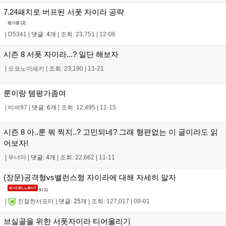
7.24패치로 버프된 서폿 자이라 공략
평가중 (
2
)
|
D5341
|
댓글: 4개
|
조회: 23,751
|
12-06
시즌 8 서폿 자이라...? 일단 해보자
|
오코노이새키
|
조회: 23,190
|
11-21
룬이랑 템평가좀여
|
비버97
|
댓글: 6개
|
조회: 12,495
|
11-15
시즌 8 아..룬 뭐 찍지..? 고민되네? 그래 형편없는 이 글이라도 읽
어보자!
|
우너마
|
댓글: 4개
|
조회: 22,662
|
11-11
(장문)공격형vs밸런스형 자이라에 대해 자세히 알자
9 / 11
|
친절한서포터
|
댓글: 25개
|
조회: 127,017
|
09-01
브실골을 위한 서폿자이라 티어올리기