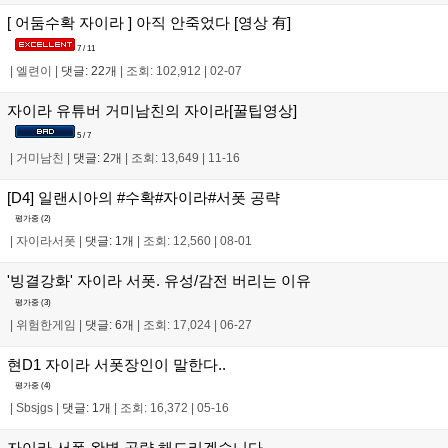
[ 어둠수확 자이라 ] 아직 안죽었다 [영상 有]
7 / 11
|
엘련이
|
댓글: 22개
|
조회: 102,912
|
02-07
자이라 유튜버 거미남친의 자이라[꿀팁영상]
5 / 7
|
거미남친
|
댓글: 2개
|
조회: 13,649
|
11-16
[D4] 일랜시아의 #수확#자이라#서폿 공략
평가중 (
2
)
|
자이라서폿
|
댓글: 1개
|
조회: 12,560
|
08-01
'빙결강화' 자이라 서폿. 유성/감전 버리는 이유
평가중 (
3
)
|
위험한게임
|
댓글: 6개
|
조회: 17,024
|
06-27
현D1 자이라 서폿장인이 말한다..
평가중 (
4
)
|
Sbsjgs
|
댓글: 1개
|
조회: 16,372
|
05-16
자이라 서폿 완벽 공략 해드리겠습니다.