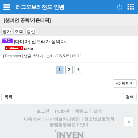
리그오브레전드
인벤
[챔피언 공략/카운터픽]
평가
조회
갱신
[다이아] 신드라가 정의다.
120 / 131
|
Destoryer
|
댓글: 561개
|
조회: 896,535
|
09-11
1
2
3
+5 페이지
목록
검색
로그인
PC화면
퀵링크
설정
청소년보호정책
이용약관
개인정보처리방침
▲
불법촬영물신고안내
(주)