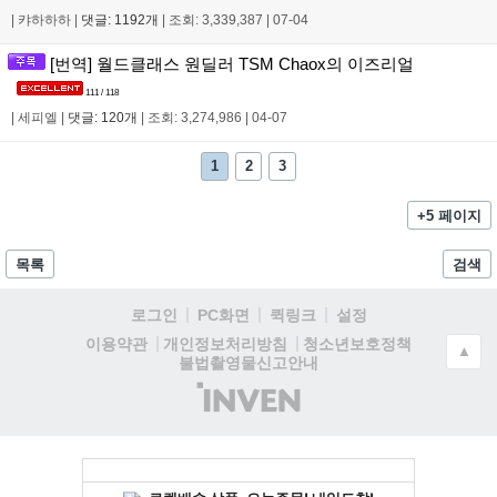
|
캬하하하
|
댓글: 1192개
|
조회: 3,339,387
|
07-04
[번역] 월드클래스 원딜러 TSM Chaox의 이즈리얼
111 / 118
|
세피엘
|
댓글: 120개
|
조회: 3,274,986
|
04-07
1
2
3
+5 페이지
목록
검색
로그인
PC화면
퀵링크
설정
청소년보호정책
이용약관
개인정보처리방침
▲
불법촬영물신고안내
(주)
인
벤