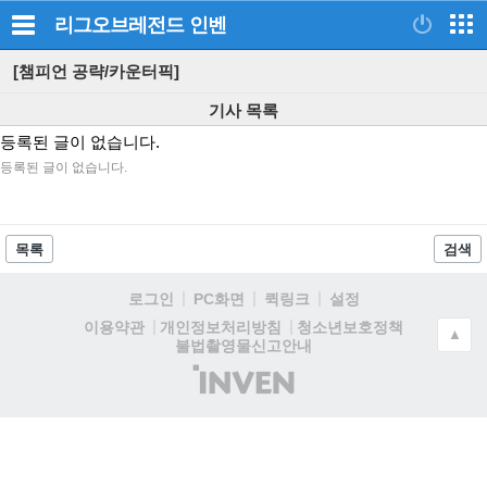
리그오브레전드
인벤
[챔피언 공략/카운터픽]
기사 목록
등록된 글이 없습니다.
등록된 글이 없습니다.
목록
검색
로그인
PC화면
퀵링크
설정
청소년보호정책
이용약관
개인정보처리방침
▲
불법촬영물신고안내
(주)
인
벤