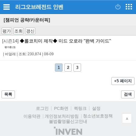
리그오브레전드
인벤
[챔피언 공략/카운터픽]
평가
조회
갱신
[시즌14]
◆롤코치미 제작◆ 미드 오로라 "완벽 가이드"
평가중 (
1
)
|
버얼래
|
조회: 230,874
|
08-09
1
2
3
+5 페이지
목록
검색
로그인
PC화면
퀵링크
설정
청소년보호정책
이용약관
개인정보처리방침
▲
불법촬영물신고안내
(주)
인