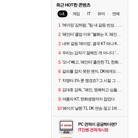
최근 HOT한 콘텐츠
LoL
게임
IT
유머
연예
1
'에이밍' 김하람, "팀 내 갈등 반성... 끝까지 뛰고 싶었다"
2
'페인터' 콜업 이유 "불화는 X, '페인터'는 부족한 콜을 채워줄 선수"
3
내부 갈등 '에이밍', 결국 KT 떠나 KRX로...'지우'와 트레이드
4
우리는 갑자기 잘해진 게 아니다 '씨맥' 김대호 감독의 자신감
5
'오너' 빼고, '페인터' 출전한 T1, 한화생명에 패배
6
갈피를 잡지 못한 젠지, DK에게도 0:2 패배
7
치명타 1% 룬 챙겼죠? 그 시절 그 감성 '롤 클래식' 30일 출시
8
김대호 감독, "패인, 명쾌하고 심플...다시 힘낼 수 있어"
9
여름의 KT, 한화생명까지 잡았다
10
'페이즈' 날뛴 T1, DK 연승 끊고 1위 지켜
PC 견적이 궁금하다면?
IT인벤 견적게시판