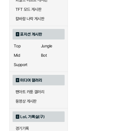
와일드 리프트 게시판
자이라
자크
TFT 모드 게시판
칼바람 나락 게시판
직스
진
포지션 게시판
Top
Jungle
카이사
카직스
Mid
Bot
Support
퀸
크산테
미디어 갤러리
팬아트 카툰 갤러리
트리스타나
트린다미어
동영상 게시판
LoL 기록실(구)
하이머딩거
헤카림
경기기록