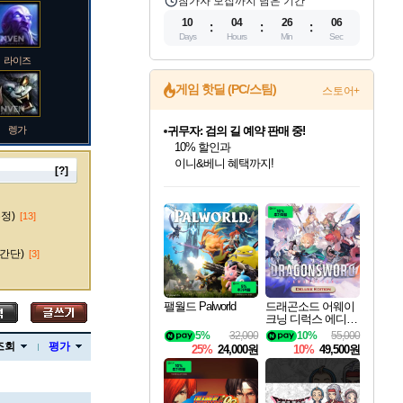
참가자 모집까지 남은 기간
10
04
26
05
Days
Hours
Min
Sec
라이즈
게임 핫딜 (PC/스팀)
스토어+
렝가
귀무자: 검의 길 예약 판매 중!
10% 할인과
이니&베니 혜택까지!
[?]
인벤게임즈 8월 특별 할인!
드래곤소드: 어웨이크닝 입점!
문명 7 특별 할인!
마블 투혼 파이팅 소울즈 정식출시!
비스트 오브 리인카네이션 정식 출시!
커세어 코브 출시 기념 할인!
더 렐릭 퍼스트 가디언 정식 출시
베데스다 40주년 기념 할인 중!
캡콤 프렌차이즈 할인 진행 중!
캡콤 일부 상품 상시 할인
스타워즈 은하계 레이서
로블록스 기프트 카드 공식 입점
인기 퍼블리셔 모음!
스팀으로 만나는 드래곤소드!
조선&고려 DLC 출시 예정
마블 히어로 총 출동&화려한 격투!
게임프릭 신작 IP
해적'섬'을 발전시키자!
설화x하드코어 액션!
베데스다의 명작들을
몬헌, 바하 등 인기 IP를
몬헌 와일즈 & 드래곤즈 도그마2
인벤게임즈에서 10% 추가 적립
Robux를 가장 안전하고
마오카이
최대 90% 할인가를 만나보세요!
네이버혜택과 함께 만나보세요!
50%할인&추가 적립까지!
네이버 포인트 혜택까지!
네이버 혜택가와 함께 예약하세요!
할인&네이버혜택으로 만나보세요!
네이버페이 혜택과 만나보세요!
40주년 프로모션으로 만나보세요!
할인가에 만나보세요!
일부 에디션 상시 할인!
혜택으로 예약 판매 중
편안하게 충전하세요
수정)
[13]
간단)
[3]
바루스
팰월드 Palworld
드래곤소드 어웨이
크닝 디럭스 에디션
DragonSword Awake
5%
32,000
10%
55,000
브랜드
ning Deluxe Edition
조회
평가
25%
24,000원
10%
49,500원