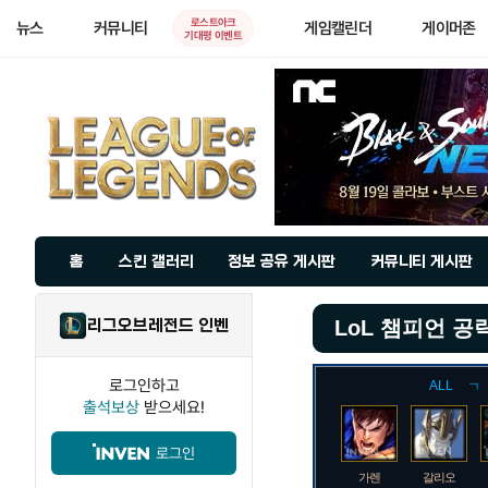
로스트아크
뉴스
커뮤니티
게임캘린더
게이머존
기대평 이벤트
홈
스킨 갤러리
정보 공유 게시판
커뮤니티 게시판
리그오브레전드 인벤
LoL 챔피언 공
로그인하고
ALL
ㄱ
출석보상
받으세요!
로그인
가렌
갈리오