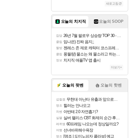
새로고침
조이
오늘의 치지직
오늘의 SOOP
카시오페아
26년 7월 팔로우 상승량 TOP 30 - 월간 치지직
잡담
임나은) 진짜 음지;;
클립
젠레스 존 제로 캐릭터 코스프레한 꽁주
짤방
코르키
풍월량) 물소는 왜 물소라고 하는거야? 아! 그만 ㅋㅋ 알았어 ㅋㅋ
클립
치지직 애플TV 앱 출시
정보
더보기+
트런들
오늘의 팟벤
오늘의 핫벤
무한대 아난타 유출과 앞으로의 예상 (루머)
섭컬겜
피즈
힐러는 안나오고
명조
아반테 2.0 자연흡기?
차벤
실버 팰리스 CBT 화제의 순간·후기 모음
실팰
60프레임 나오는데 정상일까요?
레퀴엠
선녀바위해수욕장
여행
[명조 | 도미노피자 콜라보] 예고
명조