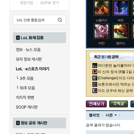
회원가입
ID/PW 찾기
노틸러스
녹턴
LoL 화제 집중
라칸
람머스
정보 · 뉴스 모음
최근
평가
된 공략
유저 정보 게시판
어디한번 놀아볼까아~2차
로크
루시안
LoL · e스포츠 이야기
리 신의 정석 (8월 1일
└
3추 모음
[Challenger] 미드 
브론즈에서만 먹히는 1렙
└
10추 모음
말자하
말파이트
미드 요우네 채신 공략
치지직 팟벤
SOOP 게시판
바이
베이가
챔피언
시즌
정보 공유 게시판
검색 결과가 없습니다.