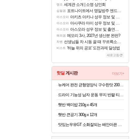
세계관 소개 | 소명 상인회
명조
포트나이트에서 명일방주 엔드필드 [펠리카] 판매 예정
섭컬겜
아키츠 아키나 성우 정보 및 주요 필모
아스오라
아사쿠라 마이 성우 정보 및 주요 필모
아스오라
아스오라 성우 정보 및 출연작 모음
아스오라
메모리 3사, 2027년 생산분 완판?
해외겜
선생님들 차 시동 끌 때 꾸르륵소리나는데
차벤
'하늘 위의 공포' 도전과제 달성법
비스트
새로고침
핫딜
게시판
더보기+
뉴케어 완전 균형영양식 구수한맛 200ml x 24개
드라이 기능성 남자 운동 무지 반팔 티셔츠 빅사이즈
햇반 백미밥 210g x 45개
햇반 큰공기 300g x 12개
맛있는우유GT 소화잘되는 배안아픈 저지방우유 180ml x 48개