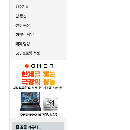
선수기록
팀 통산
선수 통산
챔피언 픽/밴
레더 랭킹
LoL 프로팀 정보
공통 커뮤니티