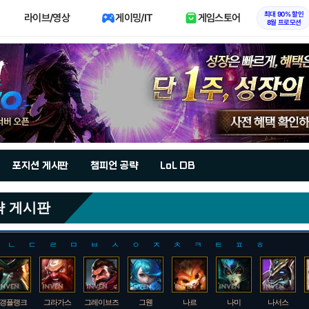
최대 90% 할인
라이브/영상
게이밍/IT
게임스토어
8월 프로모션
포지션 게시판
챔피언 공략
LoL DB
략 게시판
ㄴ
ㄷ
ㄹ
ㅁ
ㅂ
ㅅ
ㅇ
ㅈ
ㅊ
ㅋ
ㅌ
ㅍ
ㅎ
갱플랭크
그라가스
그레이브즈
그웬
나르
나미
나서스