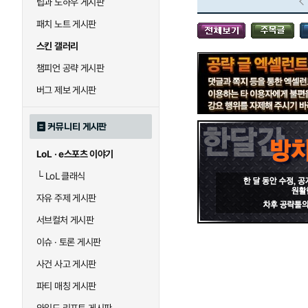
팁과 노하우 게시판
블라디미르
블리츠크랭크
패치 노트 게시판
스킨 갤러리
세라핀
세주아니
챔피언 공략 게시판
버그 제보 게시판
시비르
신 짜오
커뮤니티 게시판
LoL · e스포츠 이야기
아칼리
아크샨
└
LoL 클래식
자유 주제 게시판
에코
엘리스
서브컬처 게시판
이슈 · 토론 게시판
사건 사고 게시판
우르곳
워윅
파티 매칭 게시판