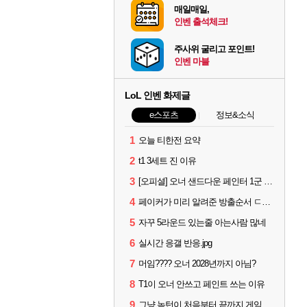
매일매일,
인벤 출석체크!
주사위 굴리고 포인트!
인벤 마블
LoL 인벤 화제글
e스포츠
정보&소식
1
오늘 티한전 요약
2
t1 3세트 진 이유
3
[오피셜] 오너 샌드다운 페인터 1군 콜업 출전
4
페이커가 미리 알려준 방출순서 ㄷㄷㄷㄷ
5
자꾸 5라운드 있는줄 아는사람 많네
6
실시간 응갤 반응.jpg
7
머임???? 오너 2028년까지 아님?
8
T1이 오너 안쓰고 페인트 쓰는 이유
9
그냥 녹턴이 처음부터 끝까지 게임 지게 굴려줬는데