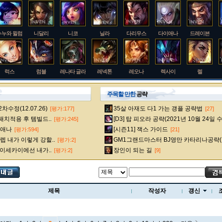
누누와 윌럼프
니달리
니코
닐라
다리우스
다이애나
드레이븐
럭스
럼블
레나타 글라스크
레넥톤
레오나
렉사이
렐
주목할 만한
공략
수정(12.07.26)
35살 아재도 다1 가는 갱플 공략법
[평가:177]
[27]
룰루
르블랑
리 신
리븐
리산드라
릴리아
마스터 이
 패치적용 후 템빌드..
[D3] 탑 피오라 공략(2021년 10월 24일 
[평가:245]
다이애나
[시즌11] 잭스 가이드
[평가:594]
[21]
 내가 이렇게 강할..
GM1그랜드마스터 BJ영만 카타리나공략(
[평가:2]
멜
모데카이저
모르가나
문도 박사
미스 포츈
밀리오
바드
 이세카이에선 내가..
장인이 되는 길
[평가:2]
[9]
베인
벡스
벨베스
벨코즈
볼리베어
브라움
브라이어
제목
작성자
갱신