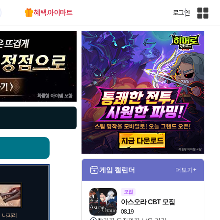
혜택.아이마트
로그인
인
벤
전
체
사
이
트
맵
게임 캘린더
더보기+
모집
아스오라 CBT 모집
08.19
나피리