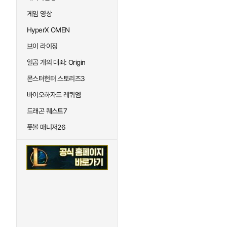
게임 영상
HyperX OMEN
브이 라이징
일곱 개의 대죄: Origin
몬스터헌터 스토리즈3
바이오하자드 레퀴엠
드래곤 퀘스트7
풋볼 매니저26