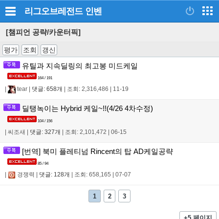
리그오브레전드
인벤
[챔피언 공략/카운터픽]
평가
조회
갱신
유틸과 지속딜링의 최고봉 미드케일
164 / 191
|
tear
|
댓글: 658개
|
조회: 2,316,486
|
11-19
딜탱녹이는 Hybrid 케일~!!(4/26 4차수정)
104 / 156
|
씨조새
|
댓글: 327개
|
조회: 2,101,472
|
06-15
[번역] 북미 플레티넘 Rincent의 탑 AD케일공략
85 / 94
|
경쟁력
|
댓글: 128개
|
조회: 658,165
|
07-07
1
2
3
+5 페이지