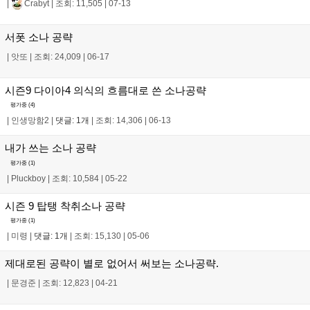
|
Crabyt
|
조회: 11,505
|
07-13
서폿 소나 공략
|
앗또
|
조회: 24,009
|
06-17
시즌9 다이아4 의식의 흐름대로 쓴 소나공략
평가중 (
4
)
|
인생망함2
|
댓글: 1개
|
조회: 14,306
|
06-13
내가 쓰는 소나 공략
평가중 (
1
)
|
Pluckboy
|
조회: 10,584
|
05-22
시즌 9 탑탱 착취소나 공략
평가중 (
1
)
|
미령
|
댓글: 1개
|
조회: 15,130
|
05-06
제대로된 공략이 별로 없어서 써보는 소나공략.
|
문경준
|
조회: 12,823
|
04-21