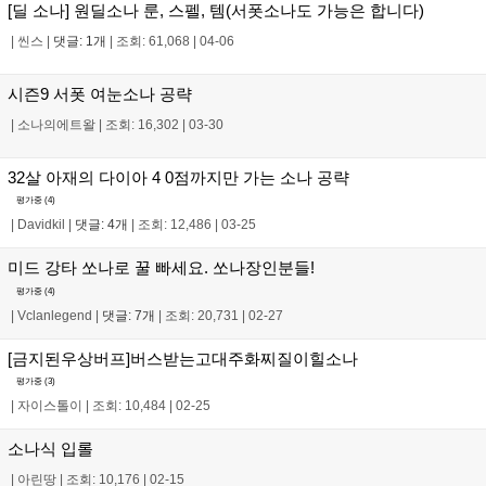
[딜 소나] 원딜소나 룬, 스펠, 템(서폿소나도 가능은 합니다)
|
씬스
|
댓글: 1개
|
조회: 61,068
|
04-06
시즌9 서폿 여눈소나 공략
|
소나의에트왈
|
조회: 16,302
|
03-30
32살 아재의 다이아 4 0점까지만 가는 소나 공략
평가중 (
4
)
|
Davidkil
|
댓글: 4개
|
조회: 12,486
|
03-25
미드 강타 쏘나로 꿀 빠세요. 쏘나장인분들!
평가중 (
4
)
|
Vclanlegend
|
댓글: 7개
|
조회: 20,731
|
02-27
[금지된우상버프]버스받는고대주화찌질이힐소나
평가중 (
3
)
|
자이스톨이
|
조회: 10,484
|
02-25
소나식 입롤
|
아린땅
|
조회: 10,176
|
02-15