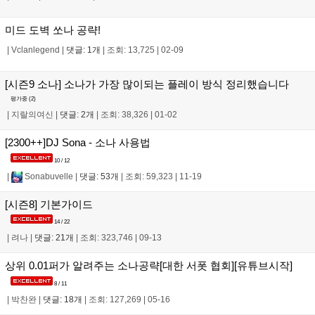
미드 도벽 쏘나 공략!
|
Vclanlegend
|
댓글: 1개
|
조회: 13,725
|
02-09
[시즌9 소나] 소나가 가장 많이되는 플레이 방식 정리했습니다
평가중 (
2
)
|
지랄의여신
|
댓글: 2개
|
조회: 38,326
|
01-02
[2300++]DJ Sona - 소나 사용법
10 / 12
|
Sonabuvelle
|
댓글: 53개
|
조회: 59,323
|
11-19
[시즌8] 기본가이드
14 / 22
|
려나
|
댓글: 21개
|
조회: 323,746
|
09-13
상위 0.01퍼가 알려주는 소나공략[대한 서폿 협회][유튜브시작]
8 / 11
|
박찬완
|
댓글: 18개
|
조회: 127,269
|
05-16