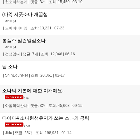
|
헛소리하는애
|
댓글: 3개
|
조회: 15,450
|
03-10
(다2) 서폿소나 개꿀챔
평가중 (
2
)
|
으아아이이잉
|
조회: 13,221
|
07-23
봉풀주 얼건얼심소나
평가중 (
2
)
|
검성임다
|
댓글: 7개
|
조회: 12,046
|
06-16
탑 소나
|
ShinEgunNer
|
조회: 20,361
|
02-17
소나의 기본에 대한 이해예요..
7 / 9
|
아침의럭산나
|
댓글: 3개
|
조회: 45,603
|
09-15
다이아4 소나원챔유저가 쓰는 소나의 공략
9 / 15
|
Jidu
|
댓글: 25개
|
조회: 198,931
|
01-14