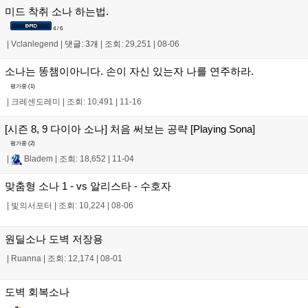
미드 착취 소나 하는법.
4 / 6
|
Vclanlegend
|
댓글: 3개
|
조회: 29,251
|
08-06
소나는 똥챔이아니다. 손이 자신 있는자 나를 연주하라.
평가중 (
1
)
|
크레센도레미
|
조회: 10,491
|
11-16
[시즌 8, 9 다이아 소나] 처음 써보는 공략 [Playing Sona]
평가중 (
2
)
|
Bladem
|
조회: 18,652
|
11-04
맞춤형 소나 1 - vs 알리스타 - 수호자
|
빛의서포터
|
조회: 10,224
|
08-06
원딜소나 도벽 저장용
|
Ruanna
|
조회: 12,174
|
08-01
도벽 회복소나