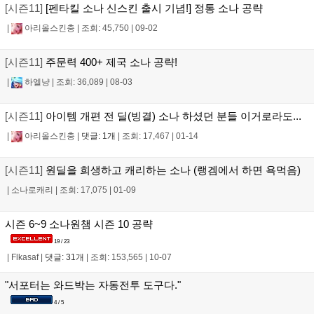
[시즌11]
[펜타킬 소나 신스킨 출시 기념!] 정통 소나 공략
|
아리올스킨충
|
조회: 45,750
|
09-02
[시즌11]
주문력 400+ 제국 소나 공략!
|
하엘냥
|
조회: 36,089
|
08-03
[시즌11]
아이템 개편 전 딜(빙결) 소나 하셨던 분들 이거로라도...
|
아리올스킨충
|
댓글: 1개
|
조회: 17,467
|
01-14
[시즌11]
원딜을 희생하고 캐리하는 소나 (랭겜에서 하면 욕먹음)
|
소나로캐리
|
조회: 17,075
|
01-09
시즌 6~9 소나원챔 시즌 10 공략
19 / 23
|
Flkasaf
|
댓글: 31개
|
조회: 153,565
|
10-07
"서포터는 와드박는 자동전투 도구다."
4 / 5