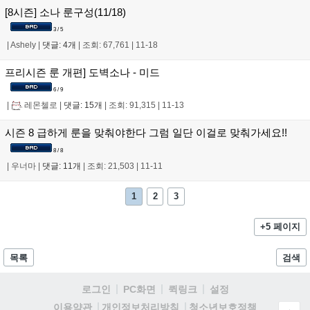
[8시즌] 소나 룬구성(11/18)
3 / 5
|
Ashely
|
댓글: 4개
|
조회: 67,761
|
11-18
프리시즌 룬 개편] 도벽소나 - 미드
6 / 9
|
레몬첼로
|
댓글: 15개
|
조회: 91,315
|
11-13
시즌 8 급하게 룬을 맞춰야한다 그럼 일단 이걸로 맞춰가세요!!
8 / 8
|
우너마
|
댓글: 11개
|
조회: 21,503
|
11-11
1
2
3
+5 페이지
목록
검색
로그인
PC화면
퀵링크
설정
청소년보호정책
이용약관
개인정보처리방침