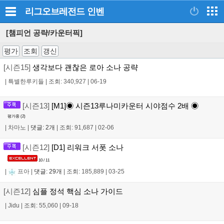
리그오브레전드
인벤
[챔피언 공략/카운터픽]
평가
조회
갱신
[시즌15]
생각보다 괜찮은 로아 소나 공략
|
특별한루키들
|
조회: 340,927
|
06-19
[시즌13]
[M1]◉ 시즌13루나미카운터 시야점수 2배 ◉
평가중 (
2
)
|
차마노
|
댓글: 2개
|
조회: 91,687
|
02-06
[시즌12]
[D1] 리워크 서폿 소나
10 / 11
|
프아
|
댓글: 29개
|
조회: 185,889
|
03-25
[시즌12]
심플 정석 핵심 소나 가이드
|
Jidu
|
조회: 55,060
|
09-18