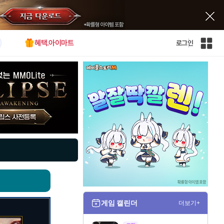
혜택.아이마트
로그인
인
벤
전
체
사
이
트
맵
게임 캘린더
더보기+