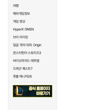
여행
해외게임정보
게임 영상
HyperX OMEN
브이 라이징
일곱 개의 대죄: Origin
몬스터헌터 스토리즈3
바이오하자드 레퀴엠
드래곤 퀘스트7
풋볼 매니저26