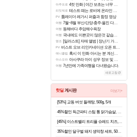
4컷 만화 | 야간 보초는 너무 힘들어
아주프로
테스트 때는 로비에 온라인 기능이 있는데
리밋제로
툼레이더 레가시 퍼즐과 함정 영상
PV
7월~8월 부산-단양-충주-울진 다녀왔어요~
여행
동해바다 추암해수욕장
여행
국내에도 이쁜곳이 많은것 같습니다
여행
[일러스트] 자매 앨범 | 장난기 가득한 오후의 공원 (리메이크판)
명조
비스트 오브 리인카네이션 오픈 트레일러
PV
혹시 이 만화 아시는 분 계신가요
애니클립
아사쿠라 마이 성우 정보 및 주요 필모
아스오라
7년만에 가족여행을 다녀왔습니다.
여행
새로고침
핫딜
게시판
더보기+
[53%] 교동 버섯 들깨탕, 500g, 5개
45%할인 득근파티 스팀 통 닭가슴살, 6종 혼합, 100g, 30팩
[45%] 이스트밸리 트리플 슈레드 치즈, 1kg, 1개
35%할인 달구벌 돼지 생막창 세트, 500g, 2봉