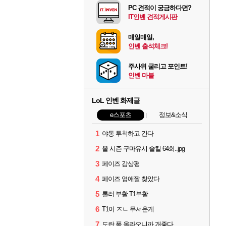
PC 견적이 궁금하다면?
IT인벤 견적게시판
매일매일,
인벤 출석체크!
주사위 굴리고 포인트!
인벤 마블
LoL 인벤 화제글
e스포츠
정보&소식
1
야동 투척하고 간다
2
올 시즌 구마유시 솔킬 64회..jpg
3
페이즈 감상평
4
페이즈 영애짤 찾았다
5
룰러 부활 T1부활
6
T1이 ㅈㄴ 무서운게
7
도란 폼 올라오니까 개좋다