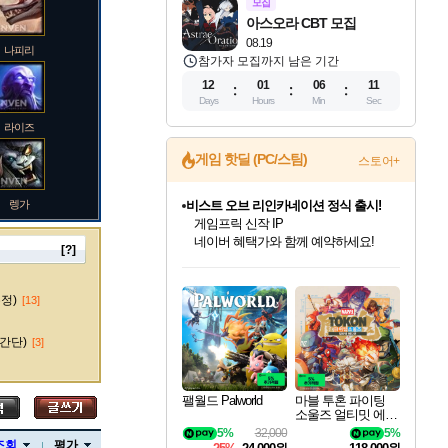
모집
아스오라 CBT 모집
08.19
나피리
참가자 모집까지 남은 기간
12
01
06
10
Days
Hours
Min
Sec
라이즈
게임 핫딜 (PC/스팀)
스토어+
렝가
비스트 오브 리인카네이션 정식 출시!
게임프릭 신작 IP
네이버 혜택가와 함께 예약하세요!
[?]
인벤게임즈 8월 특별 할인!
드래곤소드: 어웨이크닝 입점!
문명 7 특별 할인!
귀무자: 검의 길 예약 판매 중!
커세어 코브 출시 기념 할인!
더 렐릭 퍼스트 가디언 정식 출시
베데스다 40주년 기념 할인 중!
마블 투혼 파이팅 소울즈 예약 판매 중!
캡콤 프렌차이즈 할인 진행 중!
캡콤 일부 상품 상시 할인
스타워즈 은하계 레이서
로블록스 기프트 카드 공식 입점
인기 퍼블리셔 모음!
스팀으로 만나는 드래곤소드!
조선&고려 DLC 출시 예정
10% 할인과
해적'섬'을 발전시키자!
설화x하드코어 액션!
베데스다의 명작들을
마블 히어로 총 출동&화려한 격투!
몬헌, 바하 등 인기 IP를
몬헌 와일즈 & 드래곤즈 도그마2
인벤게임즈에서 10% 추가 적립
Robux를 가장 안전하고
마오카이
최대 90% 할인가를 만나보세요!
네이버혜택과 함께 만나보세요!
50%할인&추가 적립까지!
이니&베니 혜택까지!
할인&네이버혜택으로 만나보세요!
네이버페이 혜택과 만나보세요!
40주년 프로모션으로 만나보세요!
네이버 포인트 혜택까지!
할인가에 만나보세요!
일부 에디션 상시 할인!
혜택으로 예약 판매 중
편안하게 충전하세요
수정)
[13]
간단)
[3]
바루스
팰월드 Palworld
마블 투혼 파이팅
소울즈 얼티밋 에디
션 예약구매 MARV
5%
32,000
5%
브랜드
EL Tokon Fighting S
조회
평가