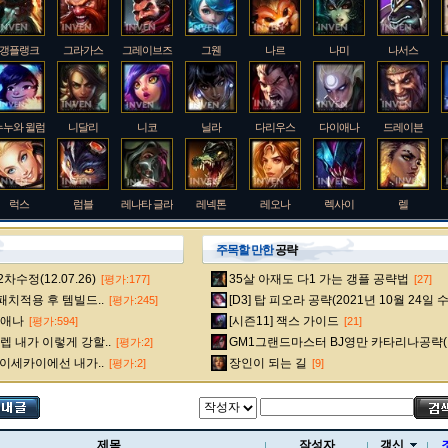
갱플랭크
그라가스
그레이브즈
그웬
나르
나미
나서스
누누와 윌럼프
니달리
니코
닐라
다리우스
다이애나
드레이븐
럭스
럼블
레나타 글라스크
레넥톤
레오나
렉사이
렐
주목할 만한
공략
수정(12.07.26)
35살 아재도 다1 가는 갱플 공략법
[평가:177]
[27]
룰루
르블랑
리 신
리븐
리산드라
릴리아
마스터 이
 패치적용 후 템빌드..
[D3] 탑 피오라 공략(2021년 10월 24일 
[평가:245]
다이애나
[시즌11] 잭스 가이드
[평가:594]
[21]
 내가 이렇게 강할..
GM1그랜드마스터 BJ영만 카타리나공략(
[평가:2]
멜
모데카이저
모르가나
문도 박사
미스 포츈
밀리오
바드
 이세카이에선 내가..
장인이 되는 길
[평가:2]
[9]
베인
벡스
벨베스
벨코즈
볼리베어
브라움
브라이어
제목
작성자
갱신