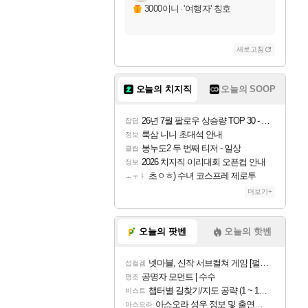
자야
3000이니
·
'여행자' 칭호
새로고침
조이
오늘의 치지직
오늘의 SOOP
카시오페아
26년 7월 팔로우 상승량 TOP 30 - 월간 치지직
잡담
룩삼 니니 초대석 안내
정보
봉누도2 두 번째 티저 - 일상
클립
코르키
2026 치지직 이리대회 오픈컵 안내
정보
초ㅇㅎ) 수녀 코스프레 제로투
ㅗㅜㅑ
더보기+
트런들
오늘의 팟벤
오늘의 핫벤
넷마블, 신작 서브컬쳐 게임 [펄 인 블루] 티저 사이트 오픈
섭컬겜
피즈
공명자 모먼트 | 수수
명조
챕터별 길찾기/지도 공략 (1 ~ 12장)
비스트
아스오라 성우 정보 및 출연작 모음
아스오라