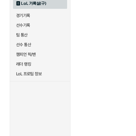
LoL 기록실(구)
하이머딩거
헤카림
경기기록
선수기록
팀 통산
선수 통산
챔피언 픽/밴
레더 랭킹
LoL 프로팀 정보