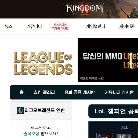
로스트아크
뉴스
커뮤니티
게임캘린더
게이머존
기대평 이벤트
홈
스킨 갤러리
정보 공유 게시판
커뮤니티 게시판
리그오브레전드 인벤
LoL 챔피언 공
로그인하고
ALL
ㄱ
출석보상
받으세요!