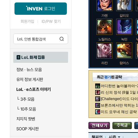
로그인
가렌
갈리오
회원가입
ID/PW 찾기
노틸러스
녹턴
LoL 화제 집중
라칸
람머스
정보 · 뉴스 모음
최근
평가
된 공략
유저 정보 게시판
어디한번 놀아볼까아~2차
로크
루시안
LoL · e스포츠 이야기
리 신의 정석 (8월 1일
└
3추 모음
[Challenger] 미드 
브론즈에서만 먹히는 1렙
└
10추 모음
말자하
말파이트
미드 요우네 채신 공략
치지직 팟벤
SOOP 게시판
바이
베이가
챔피언
시즌