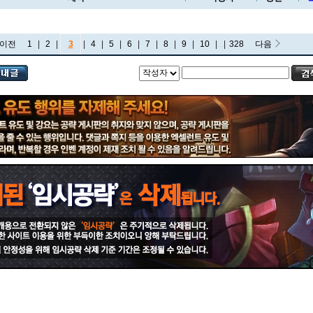
이전
1
|
2
|
3
|
4
|
5
|
6
|
7
|
8
|
9
|
10
|
...
|
328
다음
비에고
빅토르
뽀삐
사미라
사이온
사일러스
샤코
세트
소나
소라카
쉔
쉬바나
스몰더
스웨인
신드라
신지드
쓰레쉬
아리
아무무
아우렐리온 솔
아이번
아트록스
아펠리오스
알리스타
암베사
애니
애니비아
애쉬
오공
오로라
오른
오리아나
올라프
요네
요릭