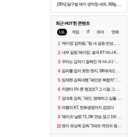
[35%] 달구벌 돼지 생막창 세트, 500g, 2봉
최근 HOT한 콘텐츠
LoL
게임
IT
유머
연예
1
'에이밍' 김하람, "팀 내 갈등 반성... 끝까지 뛰고 싶었다"
2
내부 갈등 '에이밍', 결국 KT 떠나 KRX로...'지우'와 트레이드
3
우리는 갑자기 잘해진 게 아니다 '씨맥' 김대호 감독의 자신감
4
갈피를 잡지 못한 젠지, DK에게도 0:2 패배
5
임재현 감독대행 "패인은 복합적", '도란' "팀에 과부하 왔다"
6
치명타 1% 룬 챙겼죠? 그 시절 그 감성 '롤 클래식' 30일 출시
7
김대호 감독, "패인, 명쾌하고 심플...다시 힘낼 수 있어"
8
여름의 KT, 한화생명까지 잡았다
9
'페이즈' 날뛴 T1, DK 연승 끊고 1위 지켜
10
젠지 유상욱 감독 "2세트 역전의 원인...너무 급했다"