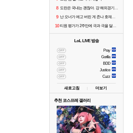
8
도란은 국내는 괜찮아. 걍 해외경기가 개 쓰레기라 그래
9
난 오너가 에고 버린 게 존나 호재라고 봄
10
티원 평가가 2주만에 극과 극을 달리고 있네
LoL LIVE 방송
Pray
OFF
Gorilla
OFF
BDD
OFF
Justice
OFF
Cuzz
OFF
새로고침
더보기
추천 코스프레 갤러리