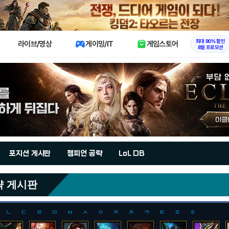
X
최대 90% 할인
라이브/영상
게이밍/IT
게임스토어
8월 프로모션
포지션 게시판
챔피언 공략
LoL DB
략 게시판
ㄴ
ㄷ
ㄹ
ㅁ
ㅂ
ㅅ
ㅇ
ㅈ
ㅊ
ㅋ
ㅌ
ㅍ
ㅎ