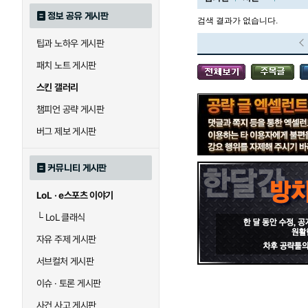
정보 공유 게시판
검색 결과가 없습니다.
팁과 노하우 게시판
블라디미르
블리츠크랭크
패치 노트 게시판
스킨 갤러리
세라핀
세주아니
챔피언 공략 게시판
버그 제보 게시판
시비르
신 짜오
커뮤니티 게시판
LoL · e스포츠 이야기
아칼리
아크샨
└
LoL 클래식
자유 주제 게시판
에코
엘리스
서브컬처 게시판
이슈 · 토론 게시판
사건 사고 게시판