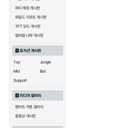
우르곳
워윅
파티 매칭 게시판
와일드 리프트 게시판
자이라
자크
TFT 모드 게시판
칼바람 나락 게시판
직스
진
포지션 게시판
Top
Jungle
카이사
카직스
Mid
Bot
Support
퀸
크산테
미디어 갤러리
팬아트 카툰 갤러리
트리스타나
트린다미어
동영상 게시판