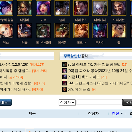
누누와 윌럼프
니달리
니코
닐라
다리우스
다이애나
드레이븐
럭스
럼블
레나타 글라스크
레넥톤
레오나
렉사이
렐
주목할 만한
공략
수정(12.07.26)
35살 아재도 다1 가는 갱플 공략법
[평가:177]
[27]
룰루
르블랑
리 신
리븐
리산드라
릴리아
마스터 이
 패치적용 후 템빌드..
[D3] 탑 피오라 공략(2021년 10월 24일 
[평가:245]
다이애나
[시즌11] 잭스 가이드
[평가:594]
[21]
 내가 이렇게 강할..
GM1그랜드마스터 BJ영만 카타리나공략(
[평가:2]
멜
모데카이저
모르가나
문도 박사
미스 포츈
밀리오
바드
 이세카이에선 내가..
장인이 되는 길
[평가:2]
[9]
베인
벡스
벨베스
벨코즈
볼리베어
브라움
브라이어
제목
작성자
갱신