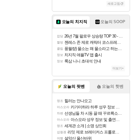
새로고침
조이
오늘의 치지직
오늘의 SOOP
카시오페아
26년 7월 팔로우 상승량 TOP 30 - 월간 치지직
잡담
젠레스 존 제로 캐릭터 코스프레한 꽁주
짤방
풍월량) 물소는 왜 물소라고 하는거야? 아! 그만 ㅋㅋ
클립
코르키
치지직 애플TV 앱 출시
정보
룩삼 니니 초대석 안내
정보
더보기+
트런들
오늘의 팟벤
오늘의 핫벤
힐러는 안나오고
명조
피즈
카가미하라 하루 성우 정보 및 주요 필모
아스오라
선생님들 차 시동 끌 때 꾸르륵소리나는데
차벤
아스오라 성우 정보 및 출연작 모음
아스오라
세계관 소개 | 소명 상인회
명조
리밋 제로 브레이커스 프롤로그 테스트 후기 영상 업로드
섭컬겜
설악산 울산바위
여행