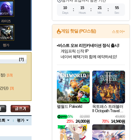
참가자 모집까지 남은 기간
10
15
21
54
Days
Hours
Min
Sec
라이즈
비스트 오브 리인카네이션 정식 출시!
게임 핫딜 (PC/스팀)
스토어+
게임프릭 신작 IP
네이버 혜택가와 함께 예약하세요!
렝가
커세어 코브 출시 기념 할인!
해적'섬'을 발전시키자!
할인&네이버혜택으로 만나보세요!
[?]
인벤게임즈 8월 특별 할인!
드래곤소드: 어웨이크닝 입점!
문명 7 특별 할인!
마블 투혼 파이팅 소울즈 정식출시!
귀무자: 검의 길 예약 판매 중!
더 렐릭 퍼스트 가디언 정식 출시
베데스다 40주년 기념 할인 중!
캡콤 프렌차이즈 할인 진행 중!
캡콤 일부 상품 상시 할인
스타워즈 은하계 레이서
로블록스 기프트 카드 공식 입점
인기 퍼블리셔 모음!
스팀으로 만나는 드래곤소드!
조선&고려 DLC 출시 예정
마블 히어로 총 출동&화려한 격투!
10% 할인과
설화x하드코어 액션!
베데스다의 명작들을
몬헌, 바하 등 인기 IP를
몬헌 와일즈 & 드래곤즈 도그마2
인벤게임즈에서 10% 추가 적립
Robux를 가장 안전하고
마오카이
최대 90% 할인가를 만나보세요!
네이버혜택과 함께 만나보세요!
50%할인&추가 적립까지!
네이버 포인트 혜택까지!
이니&베니 혜택까지!
네이버페이 혜택과 만나보세요!
40주년 프로모션으로 만나보세요!
할인가에 만나보세요!
일부 에디션 상시 할인!
혜택으로 예약 판매 중
편안하게 충전하세요
수정)
[13]
간단)
[3]
바루스
팰월드 Palworld
옥토패스 트래블러
II Octopath Traveler I
I
5%
32,000
49,800
브랜드
조회
평가
25%
24,000원
70%
14,940원