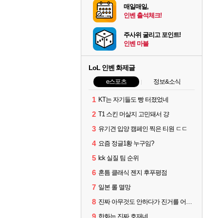
매일매일,
인벤 출석체크!
주사위 굴리고 포인트!
인벤 마블
LoL 인벤 화제글
e스포츠
정보&소식
1
KT는 자기들도 빵 터졌었네
2
T1 스킨 머살지 고민돼서 걍
3
유기견 입양 캠페인 찍은 티원 ㄷㄷ
4
요즘 정글1황 누구임?
5
lck 실질 팀 순위
6
혼틈 클래식 젠지 후푸평점
7
일본 롤 멸망
8
진짜 아무것도 안하다가 진거를 어떻게 쉴드를 치지
9
한화는 진짜 호재네