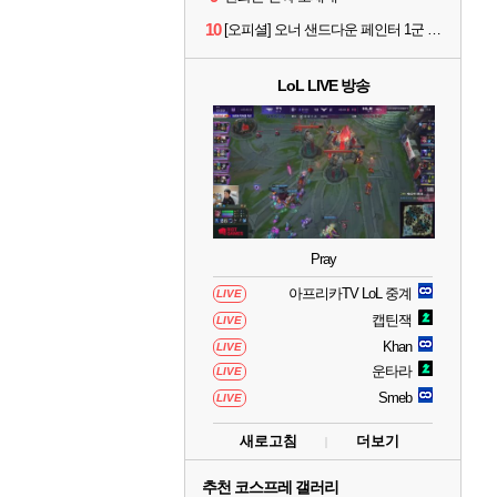
10
[오피셜] 오너 샌드다운 페인터 1군 콜업 출전
LoL LIVE 방송
Pray
아프리카TV LoL 중계
LIVE
캡틴잭
LIVE
Khan
LIVE
운타라
LIVE
Smeb
LIVE
새로고침
더보기
추천 코스프레 갤러리