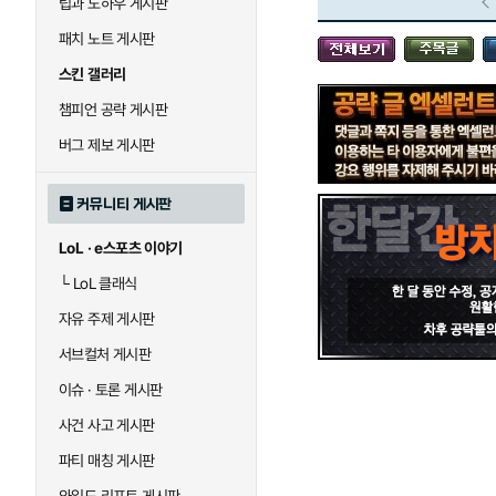
팁과 노하우 게시판
블라디미르
블리츠크랭크
패치 노트 게시판
스킨 갤러리
세라핀
세주아니
챔피언 공략 게시판
버그 제보 게시판
시비르
신 짜오
커뮤니티 게시판
LoL · e스포츠 이야기
아칼리
아크샨
└
LoL 클래식
자유 주제 게시판
에코
엘리스
서브컬처 게시판
이슈 · 토론 게시판
사건 사고 게시판
우르곳
워윅
파티 매칭 게시판