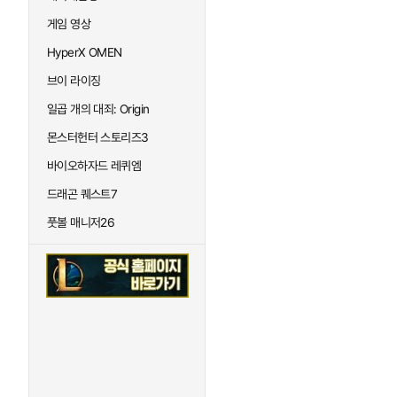
게임 영상
HyperX OMEN
브이 라이징
일곱 개의 대죄: Origin
몬스터헌터 스토리즈3
바이오하자드 레퀴엠
드래곤 퀘스트7
풋볼 매니저26