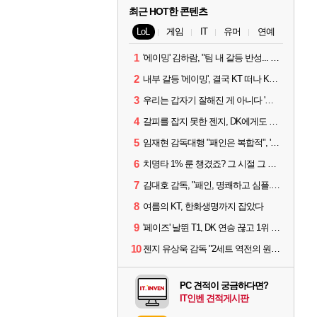
최근 HOT한 콘텐츠
LoL
게임
IT
유머
연예
1
'에이밍' 김하람, "팀 내 갈등 반성... 끝까지 뛰고 싶었다"
2
내부 갈등 '에이밍', 결국 KT 떠나 KRX로...'지우'와 트레이드
3
우리는 갑자기 잘해진 게 아니다 '씨맥' 김대호 감독의 자신감
4
갈피를 잡지 못한 젠지, DK에게도 0:2 패배
5
임재현 감독대행 "패인은 복합적", '도란' "팀에 과부하 왔다"
6
치명타 1% 룬 챙겼죠? 그 시절 그 감성 '롤 클래식' 30일 출시
7
김대호 감독, "패인, 명쾌하고 심플...다시 힘낼 수 있어"
8
여름의 KT, 한화생명까지 잡았다
9
'페이즈' 날뛴 T1, DK 연승 끊고 1위 지켜
10
젠지 유상욱 감독 "2세트 역전의 원인...너무 급했다"
PC 견적이 궁금하다면?
IT인벤 견적게시판