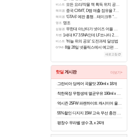
모든 요리/작물 책 획득 위치 공략 (36개) - 미식가 도전과제
비스트
중국 CXMT, D램 매출 점유율 7%…글로벌 4위로 부상
해외겜
‘GTA 6’ 예판 흥행…테이크투 “내부 예상 크게 넘어”
해외겜
명조
명조
무한대 아난타가 넷이즈 어플 달력에 일정 등록
섭컬겜
1세대 K7 3.5NA인데 LF쏘나타 2.0NA 기변하면 유류비 절약이 얼마나 될까요..?
차벤
'하늘 위의 공포' 도전과제 달성법
비스트
8월 28일 넷플릭스에서 예고편 공개 예정
GTA6
새로고침
핫딜
게시판
더보기+
그린비아 당케어 곡물맛 200ml x 18개
착한목장 무항생제 멸균우유 190ml x 48개
역시즌 25FW 파렌하이트 캐시미어 울혼방 체스터코트 4종
55%할인 디지지 15W 고속 무선 충전 거치대, 블랙, 1개
평창수 무라벨 생수 2L x 24개