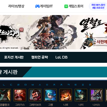
최대 90% 할인
라이브/영상
게이밍/IT
게임스토어
8월 프로모션
포지션 게시판
챔피언 공략
LoL DB
략 게시판
ㄴ
ㄷ
ㄹ
ㅁ
ㅂ
ㅅ
ㅇ
ㅈ
ㅊ
ㅋ
ㅌ
ㅍ
ㅎ
갱플랭크
그라가스
그레이브즈
그웬
나르
나미
나서스