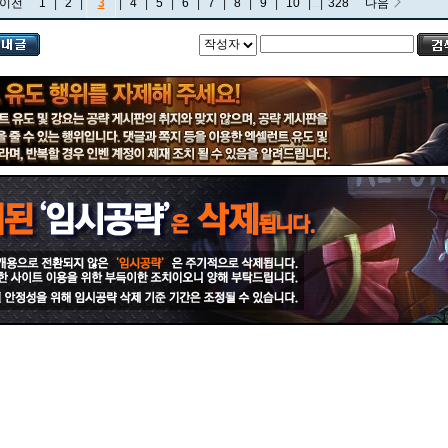
이전
1
|
2
|
3
|
4
|
5
|
6
|
7
|
8
|
9
|
10
|
...
|
328
다음
비에고
빅토르
뽀삐
사미라
사이온
사일러스
샤코
세트
소나
소라카
쉔
쉬바나
스몰더
스웨인
신드라
신지드
쓰레쉬
아리
아무무
아우렐리온 솔
아이번
아트록스
아펠리오스
알리스타
암베사
애니
애니비아
애쉬
오공
오로라
오른
오리아나
올라프
요네
요릭
유나라
유미
이렐리아
이블린
이즈리얼
일라오이
자르반 4세