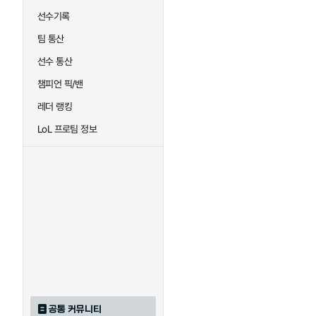
선수기록
팀 통산
선수 통산
챔피언 픽/밴
레더 랭킹
LoL 프로팀 정보
공통 커뮤니티