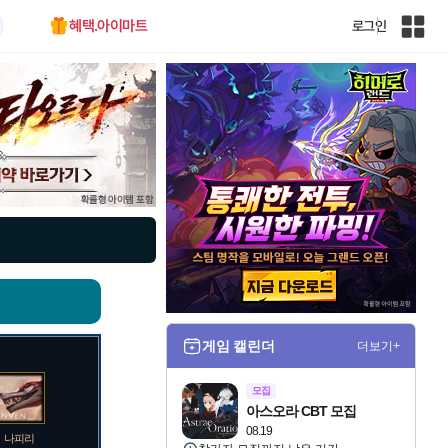
혜택.아이마트
로그인
인
벤
전
체
사
이
트
맵
게임 캘린더
더보기+
모집
아스오라 CBT 모집
08.19
나피리