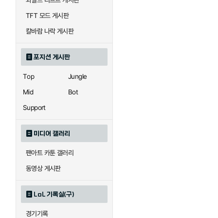
와일드 리프트 게시판
자이라
자크
TFT 모드 게시판
칼바람 나락 게시판
직스
진
포지션 게시판
Top
Jungle
카이사
카직스
Mid
Bot
Support
퀸
크산테
미디어 갤러리
팬아트 카툰 갤러리
트리스타나
트린다미어
동영상 게시판
LoL 기록실(구)
하이머딩거
헤카림
경기기록