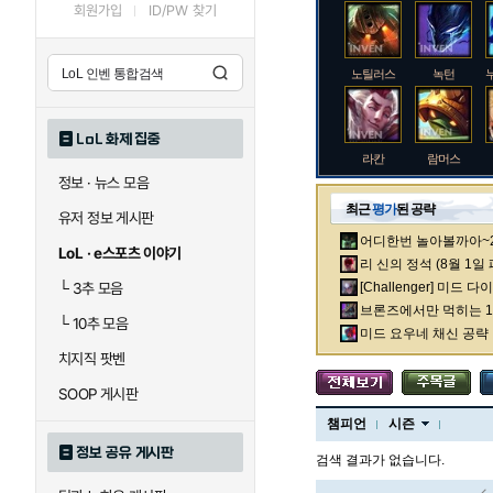
회원가입
ID/PW 찾기
노틸러스
녹턴
LoL 화제 집중
라칸
람머스
정보 · 뉴스 모음
최근
평가
된 공략
유저 정보 게시판
어디한번 놀아볼까아~2차
로크
루시안
LoL · e스포츠 이야기
리 신의 정석 (8월 1일
└
3추 모음
[Challenger] 미드 
브론즈에서만 먹히는 1렙
└
10추 모음
말자하
말파이트
미드 요우네 채신 공략
치지직 팟벤
SOOP 게시판
바이
베이가
챔피언
시즌
정보 공유 게시판
검색 결과가 없습니다.