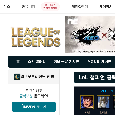
로스트아크
뉴스
커뮤니티
게임캘린더
게이머존
기대평 이벤트
홈
스킨 갤러리
정보 공유 게시판
커뮤니티 게시판
리그오브레전드 인벤
LoL 챔피언 공
로그인하고
ALL
ㄱ
출석보상
받으세요!
로그인
가렌
갈리오