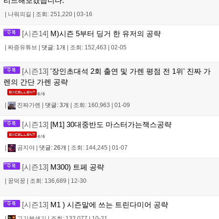
리드해보겠습니다.
|
나워의길
|
조회: 251,220
|
03-16
[시즌14]
M)시즌 5부터 딩거 한 유저의 공략
|
짜증유튜브
|
댓글: 1개
|
조회: 152,463
|
02-05
[시즌13]
'장인초대석 2회 출연 및 가렌 평점 전 1위' 진짜 가
렌의 간단 가렌 공략
6 / 6
|
진짜가렌
|
댓글: 3개
|
조회: 160,963
|
01-09
[시즌13]
[M1] 30대중반도 마스터가는잭스공략
4 / 6
|
곰지야
|
댓글: 26개
|
조회: 144,245
|
01-07
[시즌13]
M300) 트페 공략
|
꿍덕꿍
|
조회: 136,689
|
12-30
[시즌13]
M1 ) 시즌말에 쓰는 트린다미어 공략
|
고기분쇄기
|
조회: 132,077
|
10-21