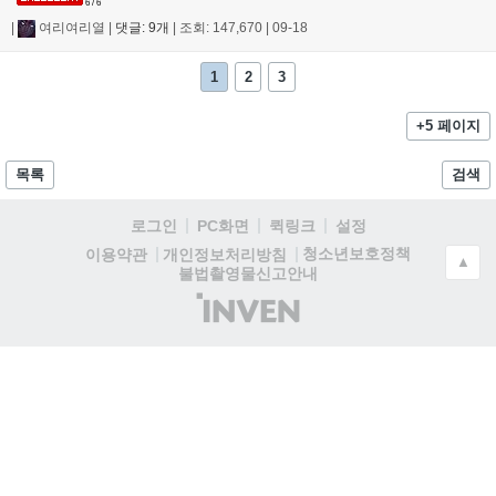
6 / 6
|
여리여리열
|
댓글: 9개
|
조회: 147,670
|
09-18
1
2
3
+5 페이지
목록
검색
로그인
PC화면
퀵링크
설정
청소년보호정책
이용약관
개인정보처리방침
▲
불법촬영물신고안내
(주)
인
벤