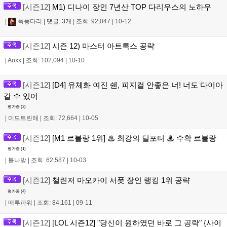
[시즌12]
M1) 디나이 장인 7년산 TOP 다리우스의 노하우
|
폭풍다리
|
댓글: 3개
|
조회: 92,047
|
10-12
[시즌12]
시즌 12) 마스터 아트록스 공략
|
Aoxx
|
조회: 102,094
|
10-10
[시즌12]
[D4] 유체화 여진 쉔, 피지컬 안좋은 너! 너도 다이아
갈 수 있어
평가중 (
3
)
|
미드트린해
|
조회: 72,664
|
10-05
[시즌12]
[M1 르블랑 1위] ♨ 최강의 딜포터 ♨ 수확 르블랑
평가중 (
1
)
|
블나방
|
조회: 62,587
|
10-03
[시즌12]
챌린저 마오카이 서폿 장인 랭킹 1위 공략
평가중 (
4
)
|
매루파워
|
조회: 84,161
|
09-11
[시즌12]
[LOL 시즌12] "당신이 원하였던 바로 그 공략" {사이