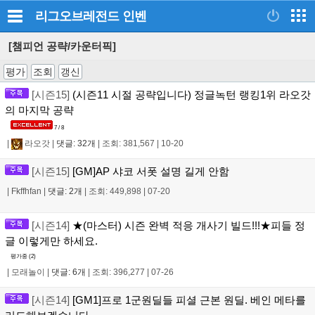
리그오브레전드
인벤
[챔피언 공략/카운터픽]
평가
조회
갱신
[시즌15]
(시즌11 시절 공략입니다) 정글녹턴 랭킹1위 라오갓
의 마지막 공략
7 / 8
|
라오갓
|
댓글: 32개
|
조회: 381,567
|
10-20
[시즌15]
[GM]AP 샤코 서폿 설명 길게 안함
|
Fkffhfan
|
댓글: 2개
|
조회: 449,898
|
07-20
[시즌14]
★(마스터) 시즌 완벽 적응 개사기 빌드!!!★피들 정
글 이렇게만 하세요.
평가중 (
2
)
|
모래놀이
|
댓글: 6개
|
조회: 396,277
|
07-26
[시즌14]
[GM1]프로 1군원딜들 피셜 근본 원딜. 베인 메타를