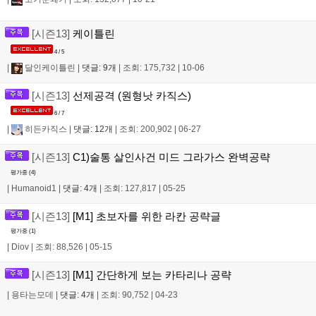
[시즌13]
케이틀린
4 / 5
|
달인케이틀린
|
댓글: 9개
|
조회: 175,732
|
10-06
[시즌13]
선제공격 (원형낫 카직스)
6 / 7
|
히든카직스
|
댓글: 12개
|
조회: 200,902
|
06-27
[시즌13]
C1)술통 살인사건 미드 그라가스 완벽공략
평가중 (
4
)
|
Humanoid1
|
댓글: 4개
|
조회: 127,817
|
05-25
[시즌13]
[M1] 초보자를 위한 라칸 공략글
평가중 (
1
)
|
Diov
|
조회: 88,526
|
05-15
[시즌13]
[M1] 간단하게 보는 카타리나 공략
|
용타는모데
|
댓글: 4개
|
조회: 90,752
|
04-23