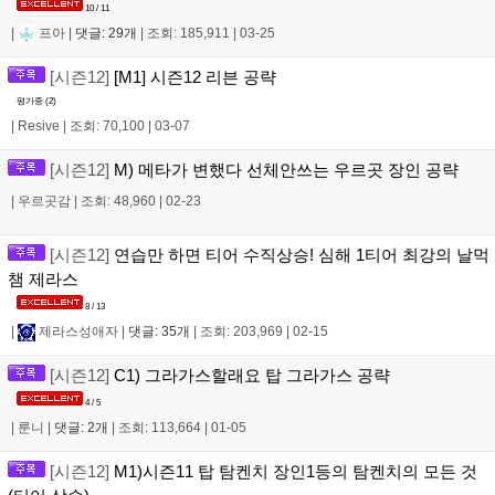
10 / 11
|
프아
|
댓글: 29개
|
조회: 185,911
|
03-25
[시즌12]
[M1] 시즌12 리븐 공략
평가중 (
2
)
|
Resive
|
조회: 70,100
|
03-07
[시즌12]
M) 메타가 변했다 선체안쓰는 우르곳 장인 공략
|
우르곳감
|
조회: 48,960
|
02-23
[시즌12]
연습만 하면 티어 수직상승! 심해 1티어 최강의 날먹
챔 제라스
8 / 13
|
제라스성애자
|
댓글: 35개
|
조회: 203,969
|
02-15
[시즌12]
C1) 그라가스할래요 탑 그라가스 공략
4 / 5
|
룬니
|
댓글: 2개
|
조회: 113,664
|
01-05
[시즌12]
M1)시즌11 탑 탐켄치 장인1등의 탐켄치의 모든 것