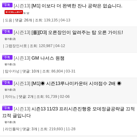
[시즌13]
[M1] 이보다 더 완벽한 잔나 공략은 없습니다.
9 / 12
|
도음
|
댓글: 26개
|
조회: 139,135
|
04-13
[시즌13]
[롤][D3] 오른장인이 알려주는 탑 오른 가이드!
평가중 (
2
)
|
그랩장인서폿
|
조회: 120,987
|
04-12
[시즌13]
GM 나서스 원챔
평가중 (
1
)
|
탑수카넝
|
댓글: 10개
|
조회: 86,804
|
03-31
[시즌13]
[M1]◉ 시즌13루나미카운터 시야점수 2배 ◉
평가중 (
2
)
|
차마노
|
댓글: 2개
|
조회: 91,739
|
02-06
[시즌13]
시즌13 11/23 프리시즌진행중 모데정글공략글 끄적
끄적 글입니다
평가중 (
3
)
|
라인틀딱
|
댓글: 3개
|
조회: 219,693
|
11-28