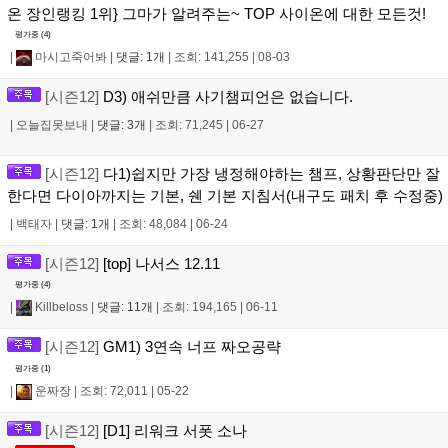
온 장인랭킹 1위} 그마가 알려주는~ TOP 사이온에 대한 모든것!
평가중 (
4
)
|
마시고죽어봐
|
댓글: 1개
|
조회: 141,255
|
08-03
[시즌12]
D3) 애쉬만큼 사기챔피언은 없습니다.
|
오늘집못보내
|
댓글: 3개
|
조회: 71,245
|
06-27
[시즌12]
다1)쉽지만 가장 냉정해야하는 챔프, 상황판단만 잘
한다면 다이아까지는 기본, 쉔 기본 지침서(내구도 패치 후 수정중)
|
백태자
|
댓글: 1개
|
조회: 48,084
|
06-24
[시즌12]
[top] 나서스 12.11
평가중 (
4
)
|
Killbeloss
|
댓글: 11개
|
조회: 194,165
|
06-11
[시즌12]
GM1) 3연속 너프 짜오공략
평가중 (
1
)
|
운짜장
|
조회: 72,011
|
05-22
[시즌12]
[D1] 리워크 서폿 소나