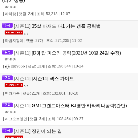
(티어 상승)
평가중 (
2
)
|
라하랒
|
댓글: 2개
|
조회: 53,218
|
12-07
[시즌11]
35살 아재도 다1 가는 갱플 공략법
8 / 9
|
마법지팡이
|
댓글: 27개
|
조회: 271,235
|
11-02
[시즌11]
[D3] 탑 피오라 공략(2021년 10월 24일 수정)
평가중 (
3
)
|
Bjg9656
|
댓글: 13개
|
조회: 196,344
|
10-24
[시즌11]
[시즌11] 잭스 가이드
6 / 6
|
백와가족
|
댓글: 21개
|
조회: 132,801
|
10-10
[시즌11]
GM1그랜드마스터 BJ영만 카타리나공략(간단)
평가중 (
4
)
|
리그오브영만
|
댓글: 3개
|
조회: 108,454
|
09-27
[시즌11]
장인이 되는 길