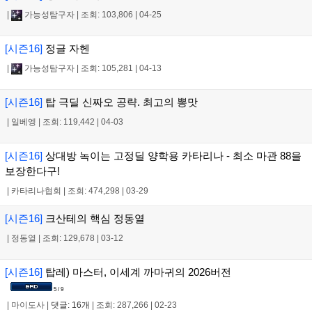
|
가능성탐구자
|
조회: 103,806
|
04-25
[시즌16]
정글 자헨
|
가능성탐구자
|
조회: 105,281
|
04-13
[시즌16]
탑 극딜 신짜오 공략. 최고의 뽕맛
|
일베엥
|
조회: 119,442
|
04-03
[시즌16]
상대방 녹이는 고정딜 양학용 카타리나 - 최소 마관 88을
보장한다구!
|
카타리나협회
|
조회: 474,298
|
03-29
[시즌16]
크산테의 핵심 정동열
|
정동열
|
조회: 129,678
|
03-12
[시즌16]
탑레) 마스터, 이세계 까마귀의 2026버전
5 / 9
|
마이도사
|
댓글: 16개
|
조회: 287,266
|
02-23