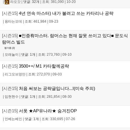
|
라오갓
|
댓글: 32개
|
조회: 381,090
|
10-20
[시즌15]
4년 연속 마스터) 내가 볼려고 쓰는 카타리나 공략
|
용타는모데
|
조회: 461,984
|
09-23
[시즌15]
■인증有마스터. 람머스는 현재 잘못 쓰이고 있다■ 문도식
람머스 빌드
평가중 (
2
)
|
모래놀이
|
댓글: 1개
|
조회: 273,760
|
09-10
[시즌15]
3500++/ M1 카타할께공략
|
리그오브영만
|
조회: 272,070
|
09-03
[시즌15]
처음 써보는 공략글입니다...!(미숙 주의)
|
임현현수
|
댓글: 1개
|
조회: 281,854
|
08-30
[시즌15]
서폿 ★AP유나라★ 숨겨진OP
|
인베는베인
|
댓글: 1개
|
조회: 330,695
|
07-26