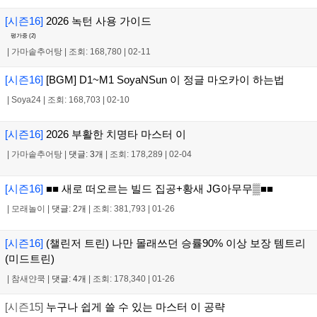
[시즌16]
2026 녹턴 사용 가이드
평가중 (
2
)
|
가마솥추어탕
|
조회: 168,780
|
02-11
[시즌16]
[BGM] D1~M1 SoyaNSun 이 정글 마오카이 하는법
|
Soya24
|
조회: 168,703
|
02-10
[시즌16]
2026 부활한 치명타 마스터 이
|
가마솥추어탕
|
댓글: 3개
|
조회: 178,289
|
02-04
[시즌16]
■■ 새로 떠오르는 빌드 집공+황새 JG아무무▒■■
|
모래놀이
|
댓글: 2개
|
조회: 381,793
|
01-26
[시즌16]
(챌린저 트린) 나만 몰래쓰던 승률90% 이상 보장 템트리
(미드트린)
|
참새얀쿡
|
댓글: 4개
|
조회: 178,340
|
01-26
[시즌15]
누구나 쉽게 쓸 수 있는 마스터 이 공략