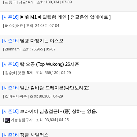
|
관종국
|
댓글: 4개
|
조회: 130,334
|
07-09
[시즌16]
▶前 M1◀ 밀렵왕 케인 [ 정글운영 업데이트 ]
|
버스있어요
|
조회: 24,032
|
07-04
[시즌16]
딜탱 다챙기는 야스오
|
Zionnam
|
조회: 76,965
|
05-07
[시즌16]
탑 오공 (Top Wukong) 26시즌
|
원숭yi
|
댓글: 5개
|
조회: 569,130
|
04-29
[시즌16]
일반 칼바람 드레이븐(나만보려고)
|
칼바람나락중
|
조회: 89,360
|
04-29
[시즌16]
브라이어 심층접근! - (중) 상하는 없음.
|
가능성탐구자
|
조회: 93,834
|
04-25
[시즌16]
정글 사일러스