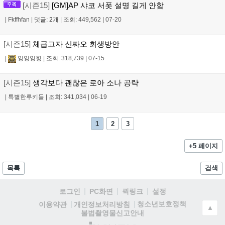
[시즌15]
[GM]AP 샤코 서폿 설명 길게 안함
|
Fkffhfan
|
댓글: 2개
|
조회: 449,562
|
07-20
[시즌15]
체급고자 신짜오 회생방안
|
잉잉잉힝
|
조회: 318,739
|
07-15
[시즌15]
생각보다 괜찮은 로아 소나 공략
|
특별한루키들
|
조회: 341,034
|
06-19
1
2
3
+5 페이지
목록
검색
로그인
PC화면
퀵링크
설정
청소년보호정책
이용약관
개인정보처리방침
▲
불법촬영물신고안내