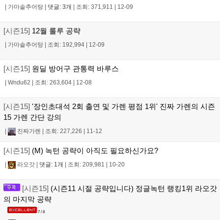
|
가마솥추어탕
|
댓글: 3개
|
조회: 371,911
|
12-09
[시즌15]
12월 룰루 공략
|
가마솥추어탕
|
조회: 192,994
|
12-09
[시즌15]
원딜 방어구 관통력 바루스
|
Wndu62
|
조회: 263,604
|
12-08
[시즌15]
'장인초대석 2회 출연 및 가렌 평점 1위' 진짜 가렌의 시즌
15 가렌 간단 강의
|
진짜가렌
|
조회: 227,226
|
11-12
[시즌15]
(M) 녹턴 공략이 아직도 필요하신가요?
|
라오갓
|
댓글: 1개
|
조회: 209,981
|
10-20
[시즌15]
(시즌11 시절 공략입니다) 정글녹턴 랭킹1위 라오갓
의 마지막 공략
7 / 8