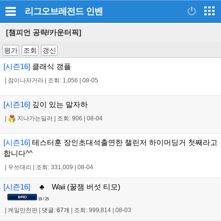
리그오브레전드
인벤
[챔피언 공략/카운터픽]
평가
조회
갱신
[시즌16]
클래식 갱플
|
잠이나자거라
|
조회: 1,056
|
08-05
[시즌16]
깊이 있는 말자하
|
지나가는딜러
|
조회: 906
|
08-04
[시즌16]
테스터훈 장인초대석출연한 챌린저 하이머딩거 첫째라고
합니다^^
|
우쓰대리
|
조회: 331,009
|
08-04
[시즌16]
♣ Waii (꿀잼 버섯 티모)
19 / 25
|
케일만천판
|
댓글: 67개
|
조회: 999,814
|
08-03