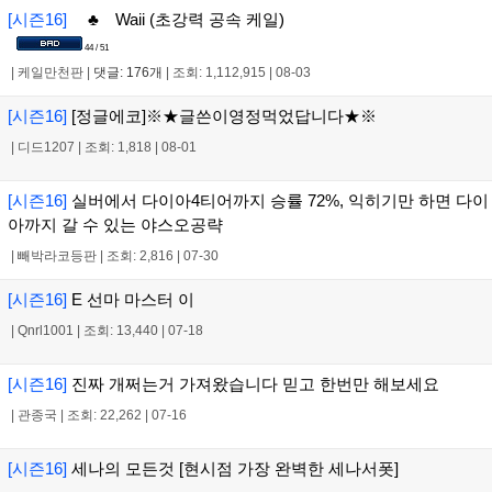
[시즌16]
♣ Waii (초강력 공속 케일)
44 / 51
|
케일만천판
|
댓글: 176개
|
조회: 1,112,915
|
08-03
[시즌16]
[정글에코]※★글쓴이영정먹었답니다★※
|
디드1207
|
조회: 1,818
|
08-01
[시즌16]
실버에서 다이아4티어까지 승률 72%, 익히기만 하면 다이
아까지 갈 수 있는 야스오공략
|
빼박라코등판
|
조회: 2,816
|
07-30
[시즌16]
E 선마 마스터 이
|
Qnrl1001
|
조회: 13,440
|
07-18
[시즌16]
진짜 개쩌는거 가져왔습니다 믿고 한번만 해보세요
|
관종국
|
조회: 22,262
|
07-16
[시즌16]
세나의 모든것 [현시점 가장 완벽한 세나서폿]