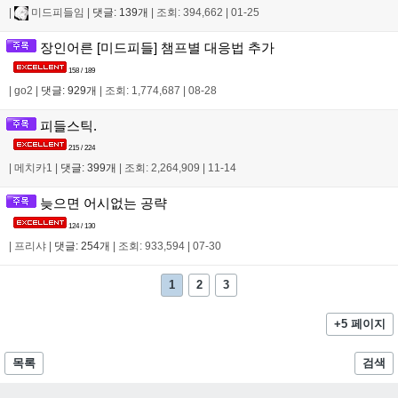
|
미드피들임
|
댓글: 139개
|
조회: 394,662
|
01-25
장인어른 [미드피들] 챔프별 대응법 추가
158 / 189
|
go2
|
댓글: 929개
|
조회: 1,774,687
|
08-28
피들스틱.
215 / 224
|
메치카1
|
댓글: 399개
|
조회: 2,264,909
|
11-14
늦으면 어시없는 공략
124 / 130
|
프리샤
|
댓글: 254개
|
조회: 933,594
|
07-30
1
2
3
+5 페이지
목록
검색