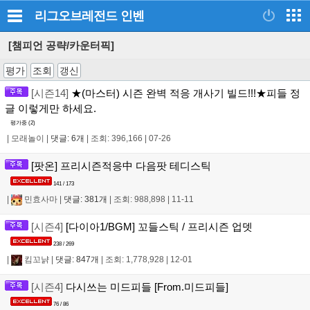
리그오브레전드
인벤
[챔피언 공략/카운터픽]
평가
조회
갱신
[시즌14]
★(마스터) 시즌 완벽 적응 개사기 빌드!!!★피들 정
글 이렇게만 하세요.
평가중 (
2
)
|
모래놀이
|
댓글: 6개
|
조회: 396,166
|
07-26
[팟온] 프리시즌적응中 다음팟 테디스틱
141 / 173
|
민효사마
|
댓글: 381개
|
조회: 988,898
|
11-11
[시즌4]
[다이아1/BGM] 꼬들스틱 / 프리시즌 업뎃
238 / 269
|
킴꼬냙
|
댓글: 847개
|
조회: 1,778,928
|
12-01
[시즌4]
다시쓰는 미드피들 [From.미드피들]
76 / 86