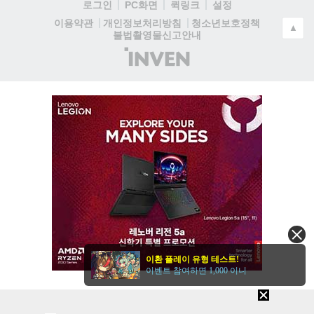
로그인
PC화면
퀵링크
설정
청소년보호정책
이용약관
개인정보처리방침
▲
불법촬영물신고안내
(주)
인
벤
이환 플레이 유형 테스트!
이벤트 참여하면 1,000 이니