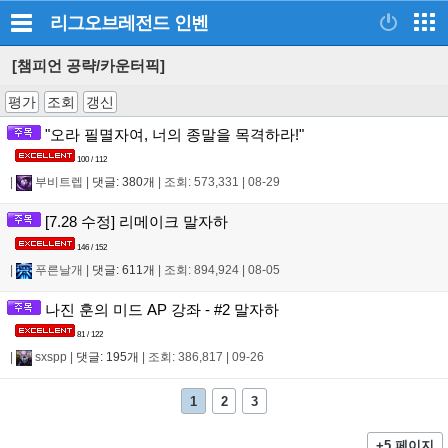
리그오브레전드
인벤
[챔피언 공략/카운터픽]
평가
조회
갱신
"오라 필멸자여, 너의 종말을 목격하라!"
100 / 112
|
부비트렙
|
댓글: 380개
|
조회: 573,331
|
08-29
[7.28 수정] 리메이크 말자하
146 / 152
|
푸른날개
|
댓글: 611개
|
조회: 894,924
|
08-05
나진 훈의 미드 AP 강좌 - #2 말자하
81 / 122
|
sxspp
|
댓글: 195개
|
조회: 386,817
|
09-26
1
2
3
+5 페이지